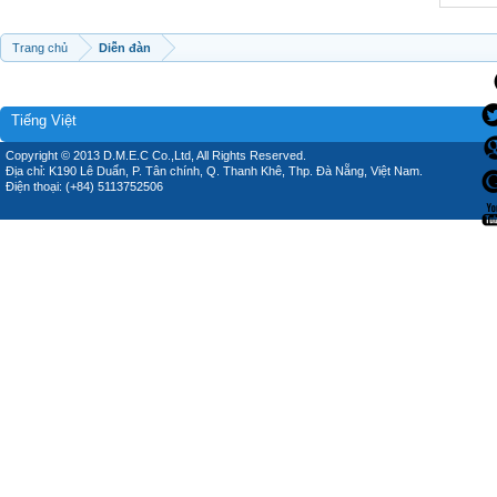
Trang chủ
Diễn đàn
Tiếng Việt
Copyright © 2013 D.M.E.C Co.,Ltd, All Rights Reserved.
Địa chỉ: K190 Lê Duẩn, P. Tân chính, Q. Thanh Khê, Thp. Đà Nẵng, Việt Nam.
Điện thoại: (+84) 5113752506