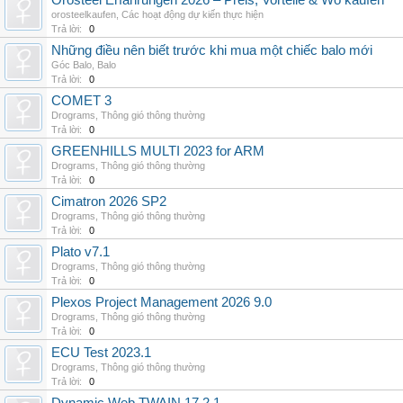
Orosteel Erfahrungen 2026 – Preis, Vorteile & Wo kaufen
orosteelkaufen
,
Các hoạt động dự kiến thực hiện
Trả lời:
0
Những điều nên biết trước khi mua một chiếc balo mới
Góc Balo
,
Balo
Trả lời:
0
COMET 3
Drograms
,
Thông gió thông thường
Trả lời:
0
GREENHILLS MULTI 2023 for ARM
Drograms
,
Thông gió thông thường
Trả lời:
0
Cimatron 2026 SP2
Drograms
,
Thông gió thông thường
Trả lời:
0
Plato v7.1
Drograms
,
Thông gió thông thường
Trả lời:
0
Plexos Project Management 2026 9.0
Drograms
,
Thông gió thông thường
Trả lời:
0
ECU Test 2023.1
Drograms
,
Thông gió thông thường
Trả lời:
0