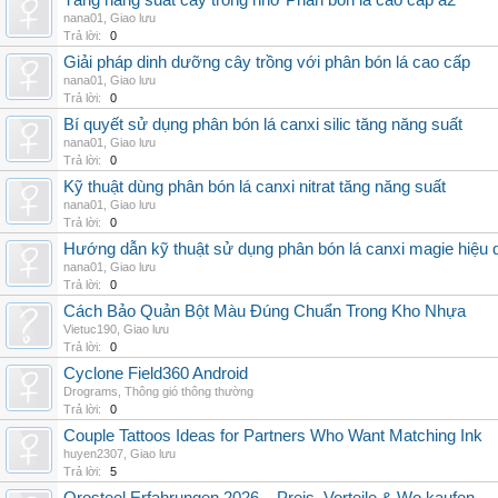
Tăng năng suất cây trồng nhờ Phân bón lá cao cấp a2
nana01
,
Giao lưu
Trả lời:
0
Giải pháp dinh dưỡng cây trồng với phân bón lá cao cấp
nana01
,
Giao lưu
Trả lời:
0
Bí quyết sử dụng phân bón lá canxi silic tăng năng suất
nana01
,
Giao lưu
Trả lời:
0
Kỹ thuật dùng phân bón lá canxi nitrat tăng năng suất
nana01
,
Giao lưu
Trả lời:
0
Hướng dẫn kỹ thuật sử dụng phân bón lá canxi magie hiệu 
nana01
,
Giao lưu
Trả lời:
0
Cách Bảo Quản Bột Màu Đúng Chuẩn Trong Kho Nhựa
Vietuc190
,
Giao lưu
Trả lời:
0
Cyclone Field360 Android
Drograms
,
Thông gió thông thường
Trả lời:
0
Couple Tattoos Ideas for Partners Who Want Matching Ink
huyen2307
,
Giao lưu
Trả lời:
5