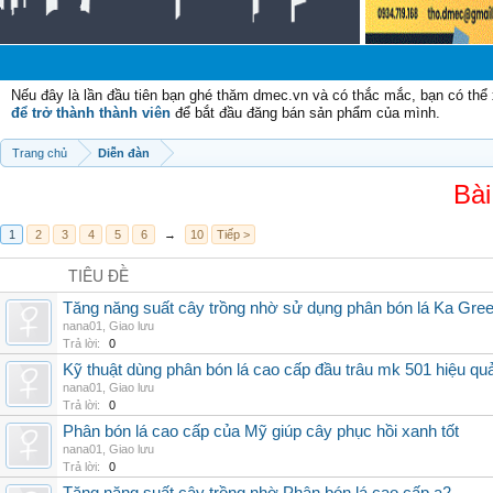
Chào mừng
Nếu đây là lần đầu tiên bạn ghé thăm dmec.vn và có thắc mắc, bạn có th
để trở thành thành viên
để bắt đầu đăng bán sản phẩm của mình.
Trang chủ
Diễn đàn
Bài
1
2
3
4
5
6
→
10
Tiếp >
TIÊU ĐỀ
Tăng năng suất cây trồng nhờ sử dụng phân bón lá Ka Gre
nana01
,
Giao lưu
Trả lời:
0
Kỹ thuật dùng phân bón lá cao cấp đầu trâu mk 501 hiệu qu
nana01
,
Giao lưu
Trả lời:
0
Phân bón lá cao cấp của Mỹ giúp cây phục hồi xanh tốt
nana01
,
Giao lưu
Trả lời:
0