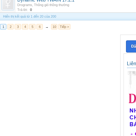
Dynamic Web TWAIN 17.2.1
Drograms
,
Thông gió thông thường
Trả lời:
0
Hiển thị kết quả từ 1 đến 20 của 200
1
2
3
4
5
6
→
10
Tiếp >
Đă
Liê