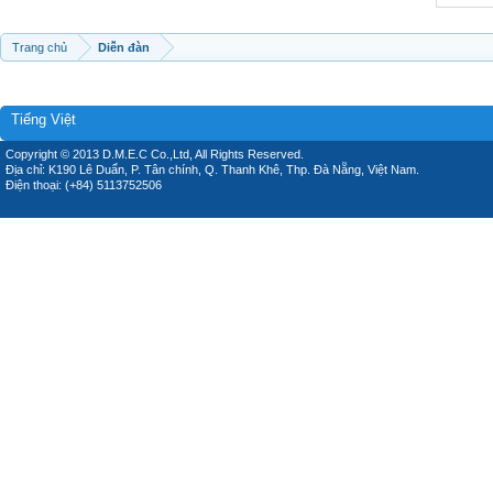
Trang chủ
Diễn đàn
Tiếng Việt
Copyright © 2013 D.M.E.C Co.,Ltd, All Rights Reserved.
Địa chỉ: K190 Lê Duẩn, P. Tân chính, Q. Thanh Khê, Thp. Đà Nẵng, Việt Nam.
Điện thoại: (+84) 5113752506