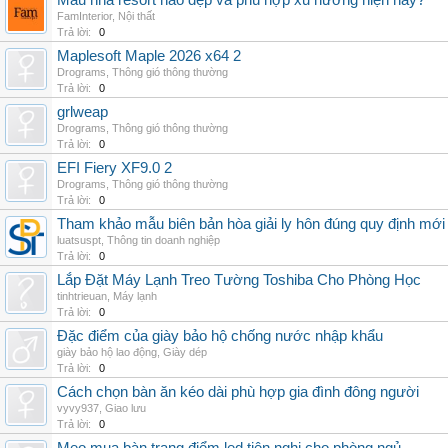
Mẫu nhà resort nào đẹp và phù hợp xu hướng hiện nay?
FamInterior
,
Nội thất
Trả lời:
0
Maplesoft Maple 2026 x64 2
Drograms
,
Thông gió thông thường
Trả lời:
0
grlweap
Drograms
,
Thông gió thông thường
Trả lời:
0
EFI Fiery XF9.0 2
Drograms
,
Thông gió thông thường
Trả lời:
0
Tham khảo mẫu biên bản hòa giải ly hôn đúng quy định mới
luatsuspt
,
Thông tin doanh nghiệp
Trả lời:
0
Lắp Đặt Máy Lạnh Treo Tường Toshiba Cho Phòng Học
tinhtrieuan
,
Máy lạnh
Trả lời:
0
Đặc điểm của giày bảo hộ chống nước nhập khẩu
giày bảo hộ lao động
,
Giày dép
Trả lời:
0
Cách chọn bàn ăn kéo dài phù hợp gia đình đông người
vyvy937
,
Giao lưu
Trả lời:
0