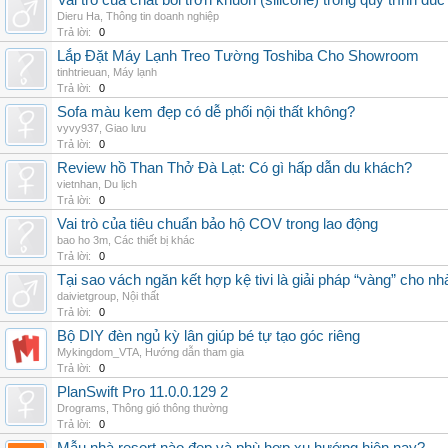
Vai trò của chất bôi trơn khuôn (silicone) trong quy trình đ
Dieru Ha
,
Thông tin doanh nghiệp
Trả lời:
0
Lắp Đặt Máy Lạnh Treo Tường Toshiba Cho Showroom
tinhtrieuan
,
Máy lạnh
Trả lời:
0
Sofa màu kem đẹp có dễ phối nội thất không?
vyvy937
,
Giao lưu
Trả lời:
0
Review hồ Than Thở Đà Lạt: Có gì hấp dẫn du khách?
vietnhan
,
Du lịch
Trả lời:
0
Vai trò của tiêu chuẩn bảo hộ COV trong lao động
bao ho 3m
,
Các thiết bị khác
Trả lời:
0
Tại sao vách ngăn kết hợp kệ tivi là giải pháp “vàng” cho nh
daivietgroup
,
Nội thất
Trả lời:
0
Bộ DIY đèn ngủ kỳ lân giúp bé tự tạo góc riêng
Mykingdom_VTA
,
Hướng dẫn tham gia
Trả lời:
0
PlanSwift Pro 11.0.0.129 2
Drograms
,
Thông gió thông thường
Trả lời:
0