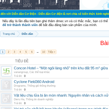
đàn Cơ Điện - Diễn đàn Cơ điện là nơi chia sẽ kiến thức kinh nghiệm trong lãn
Nếu đây là lần đầu tiên bạn ghé thăm dmec.vn và có thắc mắc, bạn có th
để trở thành thành viên
để bắt đầu đăng bán sản phẩm của mình.
Trang chủ
Diễn đàn
Bài
1
2
3
4
5
6
→
10
Tiếp >
TIÊU ĐỀ
Concon Hotel – “Một ngôi làng nhỏ” trên khu đất 95 m² giữa
vanangroup
,
Các thể loại khác
Trả lời:
0
Cyclone Field360 Android
Drograms
,
Thông gió thông thường
Trả lời:
0
Vật liệu chịu lửa bị ăn mòn nhanh: Nguyên nhân và cách xử 
Dieru Ha
,
Thông tin doanh nghiệp
Trả lời:
0