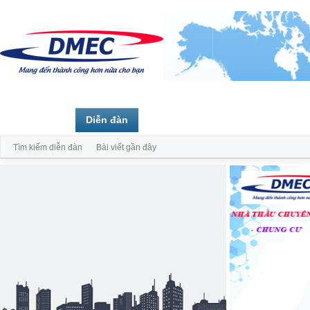
Trang chủ
Diễn đàn
Thành viên
Tìm kiếm diễn đàn
Bài viết gần đây