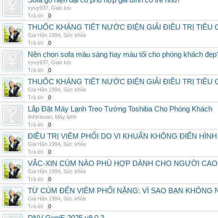
Sofa gỗ hiện đại có phù hợp gia đình có trẻ nhỏ?
vyvy937
,
Giao lưu
Trả lời:
0
THUỐC KHÁNG TIẾT NƯỚC ĐIỆN GIẢI ĐIỀU TRỊ TIÊU
Gia Hân 1994
,
Sức khỏe
Trả lời:
0
Nên chọn sofa màu sáng hay màu tối cho phòng khách đẹp
vyvy937
,
Giao lưu
Trả lời:
0
THUỐC KHÁNG TIẾT NƯỚC ĐIỆN GIẢI ĐIỀU TRỊ TIÊU
Gia Hân 1994
,
Sức khỏe
Trả lời:
0
Lắp Đặt Máy Lạnh Treo Tường Toshiba Cho Phòng Khách
tinhtrieuan
,
Máy lạnh
Trả lời:
0
ĐIỀU TRỊ VIÊM PHỔI DO VI KHUẨN KHÔNG ĐIỂN HÌ
Gia Hân 1994
,
Sức khỏe
Trả lời:
0
VẮC-XIN CÚM NÀO PHÙ HỢP DÀNH CHO NGƯỜI CAO
Gia Hân 1994
,
Sức khỏe
Trả lời:
0
TỪ CÚM ĐẾN VIÊM PHỔI NẶNG: VÌ SAO BẠN KHÔNG
Gia Hân 1994
,
Sức khỏe
Trả lời:
0