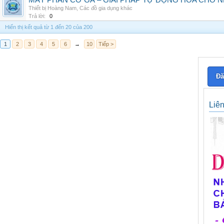
MÁY PHÂN CỠ GÀ – GIẢI PHÁP TỰ ĐỘNG HÓA CHO N
Thiết bị Hoàng Nam
,
Các đồ gia dụng khác
Trả lời:
0
Hiển thị kết quả từ 1 đến 20 của 200
1
2
3
4
5
6
→
10
Tiếp >
Đă
Liê