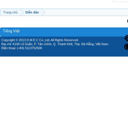
Trang chủ
Diễn đàn
Tiếng Việt
Copyright © 2013 D.M.E.C Co.,Ltd, All Rights Reserved.
Địa chỉ: K190 Lê Duẩn, P. Tân chính, Q. Thanh Khê, Thp. Đà Nẵng, Việt Nam.
Điện thoại: (+84) 5113752506