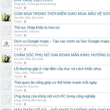
DNV GeniE 2025 v9.0 2
Drograms
,
Thông gió thông thường
Trả lời:
0
CÚM MÙA TRONG THỜI ĐIỂM GIAO MÙA: BẢO VỆ S
Gia Hân 1994
,
Sức khỏe
Trả lời:
0
Thủ tục nhập khẩu lọ hoa sứ
phankhoi97
,
Giao lưu
Trả lời:
0
Dịch vụ Google maps – Tạo xác minh và Seo Google maps
tuongloanmarketing
,
Internet
Trả lời:
0
CHĂM SÓC PHỤ NỮ GIAI ĐOẠN MÃN KINH: HƯỚNG 
Gia Hân 1994
,
Sức khỏe
Trả lời:
0
Lỗi thường gặp ở cáp điện cầu trục và cách khắc phục
Tuấn_1980
,
Thiết bị điện
Trả lời:
0
Thói quen ăn uống giúp cơ thể khỏe mạnh mỗi ngày
muoigentis
,
Giao lưu
Trả lời:
0
Ứng dụng của khớp nối xích KC trong công nghiệp
longg
,
Hướng dẫn tham gia
Trả lời:
0