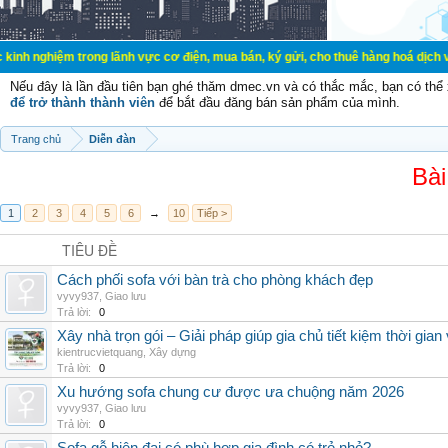
trong lãnh vực cơ điện, mua bán, ký gửi, cho thuê hàng hoá dịch vụ cá nhân, g
Nếu đây là lần đầu tiên bạn ghé thăm dmec.vn và có thắc mắc, bạn có th
để trở thành thành viên
để bắt đầu đăng bán sản phẩm của mình.
Trang chủ
Diễn đàn
Bài
1
2
3
4
5
6
→
10
Tiếp >
TIÊU ĐỀ
Cách phối sofa với bàn trà cho phòng khách đẹp
vyvy937
,
Giao lưu
Trả lời:
0
Xây nhà trọn gói – Giải pháp giúp gia chủ tiết kiệm thời gia
kientrucvietquang
,
Xây dựng
Trả lời:
0
Xu hướng sofa chung cư được ưa chuộng năm 2026
vyvy937
,
Giao lưu
Trả lời:
0