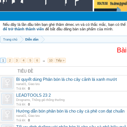
C
Nếu đây là lần đầu tiên bạn ghé thăm dmec.vn và có thắc mắc, bạn có th
để trở thành thành viên
để bắt đầu đăng bán sản phẩm của mình.
Trang chủ
Diễn đàn
Bài
1
2
3
4
5
6
→
10
Tiếp >
TIÊU ĐỀ
Bí quyết dùng Phân bón lá cho cây cảnh lá xanh mướt
nana01
,
Giao lưu
Trả lời:
0
LEADTOOLS 23 2
Drograms
,
Thông gió thông thường
Trả lời:
0
Hướng dẫn bón phân bón lá cho cây cà phê con đạt chuẩn
nana01
,
Giao lưu
Trả lời:
0