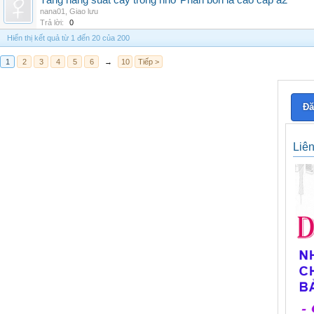
Tăng năng suất cây trồng nhờ Phân bón lá cao cấp a2
nana01
,
Giao lưu
Trả lời:
0
Hiển thị kết quả từ 1 đến 20 của 200
1
2
3
4
5
6
→
10
Tiếp >
Đă
Liê