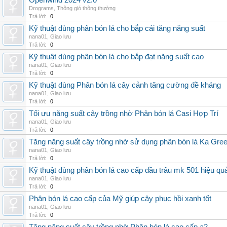
Openwind 2024 v2.0
Drograms
,
Thông gió thông thường
Trả lời:
0
Kỹ thuật dùng phân bón lá cho bắp cải tăng năng suất
nana01
,
Giao lưu
Trả lời:
0
Kỹ thuật dùng phân bón lá cho bắp đạt năng suất cao
nana01
,
Giao lưu
Trả lời:
0
Kỹ thuật dùng Phân bón lá cây cảnh tăng cường đề kháng
nana01
,
Giao lưu
Trả lời:
0
Tối ưu năng suất cây trồng nhờ Phân bón lá Casi Hợp Trí
nana01
,
Giao lưu
Trả lời:
0
Tăng năng suất cây trồng nhờ sử dụng phân bón lá Ka Gre
nana01
,
Giao lưu
Trả lời:
0
Kỹ thuật dùng phân bón lá cao cấp đầu trâu mk 501 hiệu qu
nana01
,
Giao lưu
Trả lời:
0
Phân bón lá cao cấp của Mỹ giúp cây phục hồi xanh tốt
nana01
,
Giao lưu
Trả lời:
0