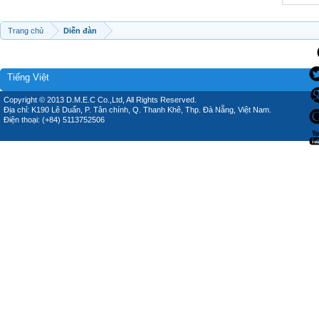
Trang chủ
Diễn đàn
Tiếng Việt
Copyright © 2013 D.M.E.C Co.,Ltd, All Rights Reserved.
Địa chỉ: K190 Lê Duẩn, P. Tân chính, Q. Thanh Khê, Thp. Đà Nẵng, Việt Nam.
Điện thoại: (+84) 5113752506