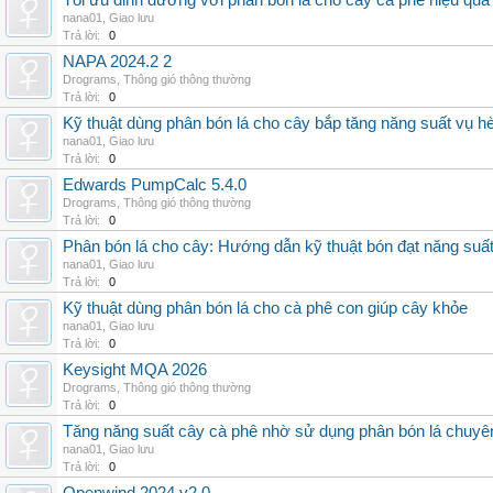
Tối ưu dinh dưỡng với phân bón lá cho cây cà phê hiệu quả
nana01
,
Giao lưu
Trả lời:
0
NAPA 2024.2 2
Drograms
,
Thông gió thông thường
Trả lời:
0
Kỹ thuật dùng phân bón lá cho cây bắp tăng năng suất vụ h
nana01
,
Giao lưu
Trả lời:
0
Edwards PumpCalc 5.4.0
Drograms
,
Thông gió thông thường
Trả lời:
0
Phân bón lá cho cây: Hướng dẫn kỹ thuật bón đạt năng suấ
nana01
,
Giao lưu
Trả lời:
0
Kỹ thuật dùng phân bón lá cho cà phê con giúp cây khỏe
nana01
,
Giao lưu
Trả lời:
0
Keysight MQA 2026
Drograms
,
Thông gió thông thường
Trả lời:
0
Tăng năng suất cây cà phê nhờ sử dụng phân bón lá chuyê
nana01
,
Giao lưu
Trả lời:
0