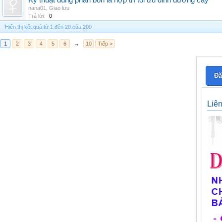
Kỹ thuật dùng phân bón lá hợp trí tối ưu dinh dưỡng cây
nana01
,
Giao lưu
Trả lời:
0
Hiển thị kết quả từ 1 đến 20 của 200
1
2
3
4
5
6
→
10
Tiếp >
Đă
Liê