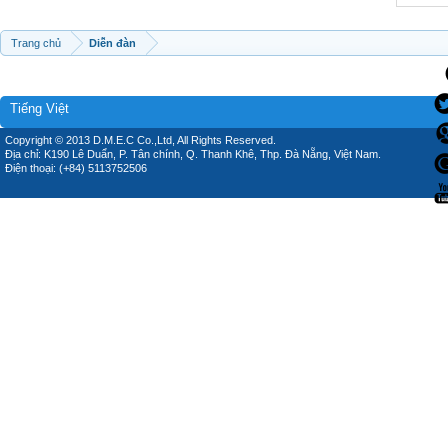
Trang chủ
Diễn đàn
Tiếng Việt
Copyright © 2013 D.M.E.C Co.,Ltd, All Rights Reserved.
Địa chỉ: K190 Lê Duẩn, P. Tân chính, Q. Thanh Khê, Thp. Đà Nẵng, Việt Nam.
Điện thoại: (+84) 5113752506