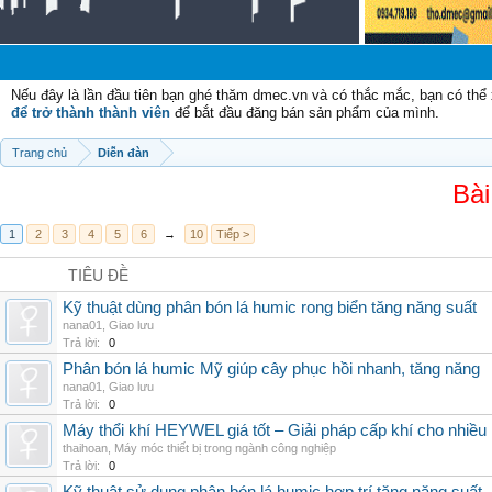
Nếu đây là lần đầu tiên bạn ghé thăm dmec.vn và có thắc mắc, bạn có th
để trở thành thành viên
để bắt đầu đăng bán sản phẩm của mình.
Trang chủ
Diễn đàn
Bài
1
2
3
4
5
6
→
10
Tiếp >
TIÊU ĐỀ
Kỹ thuật dùng phân bón lá humic rong biển tăng năng suất
nana01
,
Giao lưu
Trả lời:
0
Phân bón lá humic Mỹ giúp cây phục hồi nhanh, tăng năng
nana01
,
Giao lưu
Trả lời:
0
Máy thổi khí HEYWEL giá tốt – Giải pháp cấp khí cho nhiều 
thaihoan
,
Máy móc thiết bị trong ngành công nghiệp
Trả lời:
0