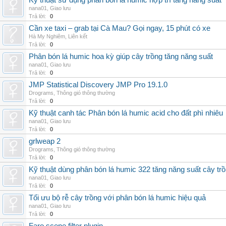
Kỹ thuật sử dụng phân bón lá humic hợp trí tăng năng suất
nana01
,
Giao lưu
Trả lời:
0
Cần xe taxi – grab tại Cà Mau? Gọi ngay, 15 phút có xe
Hà My Nghiêm
,
Liên kết
Trả lời:
0
Phân bón lá humic hoa kỳ giúp cây trồng tăng năng suất
nana01
,
Giao lưu
Trả lời:
0
JMP Statistical Discovery JMP Pro 19.1.0
Drograms
,
Thông gió thông thường
Trả lời:
0
Kỹ thuật canh tác Phân bón lá humic acid cho đất phì nhiêu
nana01
,
Giao lưu
Trả lời:
0
grlweap 2
Drograms
,
Thông gió thông thường
Trả lời:
0
Kỹ thuật dùng phân bón lá humic 322 tăng năng suất cây tr
nana01
,
Giao lưu
Trả lời:
0
Tối ưu bộ rễ cây trồng với phân bón lá humic hiệu quả
nana01
,
Giao lưu
Trả lời:
0