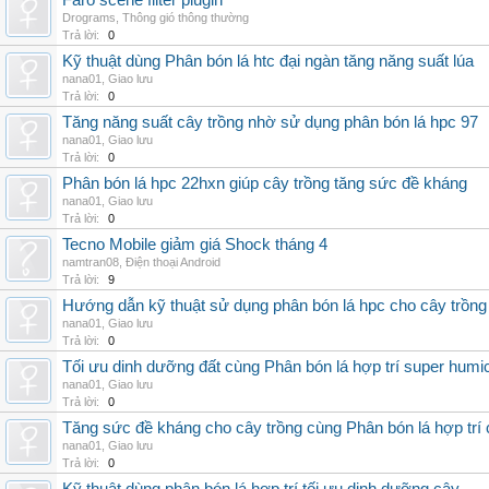
Faro scene filter plugin
Drograms
,
Thông gió thông thường
Trả lời:
0
Kỹ thuật dùng Phân bón lá htc đại ngàn tăng năng suất lúa
nana01
,
Giao lưu
Trả lời:
0
Tăng năng suất cây trồng nhờ sử dụng phân bón lá hpc 97
nana01
,
Giao lưu
Trả lời:
0
Phân bón lá hpc 22hxn giúp cây trồng tăng sức đề kháng
nana01
,
Giao lưu
Trả lời:
0
Tecno Mobile giảm giá Shock tháng 4
namtran08
,
Điện thoại Android
Trả lời:
9
Hướng dẫn kỹ thuật sử dụng phân bón lá hpc cho cây trồng
nana01
,
Giao lưu
Trả lời:
0
Tối ưu dinh dưỡng đất cùng Phân bón lá hợp trí super humi
nana01
,
Giao lưu
Trả lời:
0
Tăng sức đề kháng cho cây trồng cùng Phân bón lá hợp trí 
nana01
,
Giao lưu
Trả lời:
0