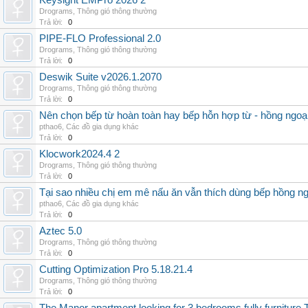
Keysight EMPro 2026 2
Drograms
,
Thông gió thông thường
Trả lời:
0
PIPE-FLO Professional 2.0
Drograms
,
Thông gió thông thường
Trả lời:
0
Deswik Suite v2026.1.2070
Drograms
,
Thông gió thông thường
Trả lời:
0
Nên chọn bếp từ hoàn toàn hay bếp hỗn hợp từ - hồng ngoại 
pthao6
,
Các đồ gia dụng khác
Trả lời:
0
Klocwork2024.4 2
Drograms
,
Thông gió thông thường
Trả lời:
0
Tại sao nhiều chị em mê nấu ăn vẫn thích dùng bếp hồng n
pthao6
,
Các đồ gia dụng khác
Trả lời:
0
Aztec 5.0
Drograms
,
Thông gió thông thường
Trả lời:
0
Cutting Optimization Pro 5.18.21.4
Drograms
,
Thông gió thông thường
Trả lời:
0