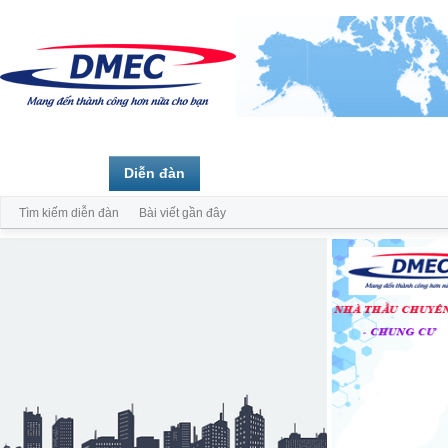
Trang chủ
Diễn đàn
Thành viên
Tìm kiếm diễn đàn
Bài viết gần đây