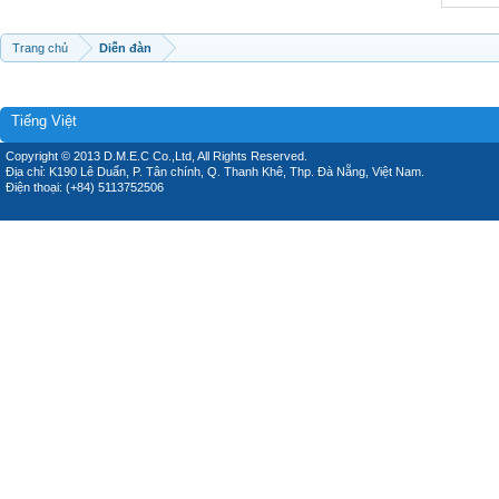
Trang chủ
Diễn đàn
Tiếng Việt
Copyright © 2013 D.M.E.C Co.,Ltd, All Rights Reserved.
Địa chỉ: K190 Lê Duẩn, P. Tân chính, Q. Thanh Khê, Thp. Đà Nẵng, Việt Nam.
Điện thoại: (+84) 5113752506