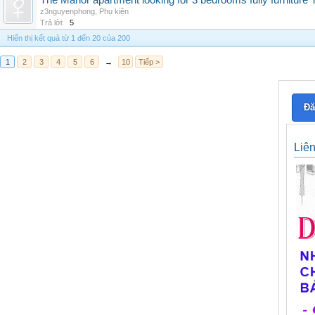
The Manor apartment looking for 3 bedrooms fully furnitur
z3nguyenphong
,
Phụ kiện
Trả lời:
5
Hiển thị kết quả từ 1 đến 20 của 200
1
2
3
4
5
6
→
10
Tiếp >
Đă
Liê