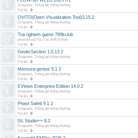
FLOW-3D WELD 2025 R1
Drograms
,
Thông gió thông thường
Trả lời:
0
OVITO(Open Visualization Tool)3.15.2
Drograms
,
Thông gió thông thường
Trả lời:
0
Trai nghiem game 789kclub
phuockhoa2702
,
Các thiết bị khác
Trả lời:
0
GeoticSection 1.0.13 2
Drograms
,
Thông gió thông thường
Trả lời:
0
Mensura genius 9.1 2
Drograms
,
Thông gió thông thường
Trả lời:
0
EViews Enterprise Edition 14.0 2
Drograms
,
Thông gió thông thường
Trả lời:
0
Phast Safeti 9.1 2
Drograms
,
Thông gió thông thường
Trả lời:
0
GL Studio++ 8.2
Drograms
,
Thông gió thông thường
Trả lời:
0