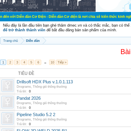
đàn Cơ Điện - Diễn đàn Cơ điện là nơi chia sẽ kiến thức kinh nghiệm trong lãn
Nếu đây là lần đầu tiên bạn ghé thăm dmec.vn và có thắc mắc, bạn có th
để trở thành thành viên
để bắt đầu đăng bán sản phẩm của mình.
Trang chủ
Diễn đàn
Bài
1
2
3
4
5
6
→
10
Tiếp >
TIÊU ĐỀ
Drillsoft HDX Plus v.1.0.1.113
Drograms
,
Thông gió thông thường
Trả lời:
0
Pandat 2026
Drograms
,
Thông gió thông thường
Trả lời:
0
Pipeline Studio 5.2 2
Drograms
,
Thông gió thông thường
Trả lời:
0