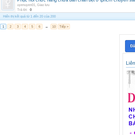
Phục hồi chức năng chữa bàn chân bẹt ở tphcm chuyên sâ
uyenuyen01
,
Giao lưu
Trả lời:
0
Hiển thị kết quả từ 1 đến 20 của 200
1
2
3
4
5
6
→
10
Tiếp >
Đă
Liê