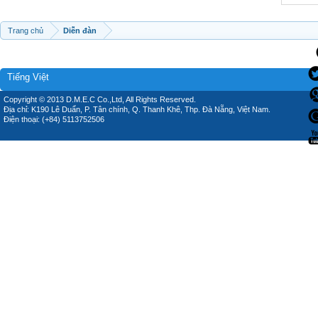
Trang chủ
Diễn đàn
Tiếng Việt
Copyright © 2013 D.M.E.C Co.,Ltd, All Rights Reserved.
Địa chỉ: K190 Lê Duẩn, P. Tân chính, Q. Thanh Khê, Thp. Đà Nẵng, Việt Nam.
Điện thoại: (+84) 5113752506