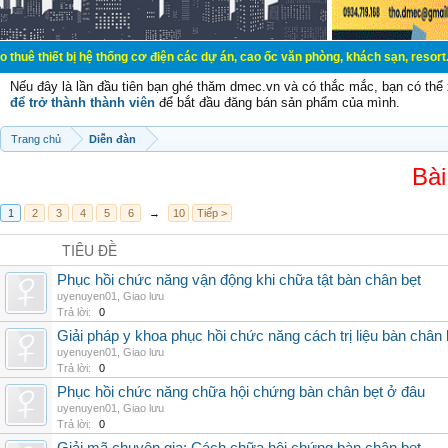
t bị hệ thống cơ điện các dự án, cao ốc văn phòng, khách sạn, resort.
Nếu đây là lần đầu tiên bạn ghé thăm dmec.vn và có thắc mắc, bạn có th
để trở thành thành viên
để bắt đầu đăng bán sản phẩm của mình.
Trang chủ
Diễn đàn
Bài
1
2
3
4
5
6
→
10
Tiếp >
TIÊU ĐỀ
Phục hồi chức năng vận động khi chữa tật bàn chân bẹt
uyenuyen01
,
Giao lưu
Trả lời:
0
Giải pháp y khoa phục hồi chức năng cách trị liệu bàn chân 
uyenuyen01
,
Giao lưu
Trả lời:
0
Phục hồi chức năng chữa hội chứng bàn chân bẹt ở đâu
uyenuyen01
,
Giao lưu
Trả lời:
0