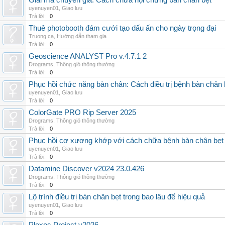
Giải mã chuyên gia: Cách chữa hội chứng bàn chân bẹt
uyenuyen01
,
Giao lưu
Trả lời:
0
Thuê photobooth đám cưới tạo dấu ấn cho ngày trọng đại
Truong ca
,
Hướng dẫn tham gia
Trả lời:
0
Geoscience ANALYST Pro v.4.7.1 2
Drograms
,
Thông gió thông thường
Trả lời:
0
Phục hồi chức năng bàn chân: Cách điều trị bệnh bàn chân 
uyenuyen01
,
Giao lưu
Trả lời:
0
ColorGate PRO Rip Server 2025
Drograms
,
Thông gió thông thường
Trả lời:
0
Phục hồi cơ xương khớp với cách chữa bệnh bàn chân bẹt
uyenuyen01
,
Giao lưu
Trả lời:
0
Datamine Discover v2024 23.0.426
Drograms
,
Thông gió thông thường
Trả lời:
0
Lộ trình điều trị bàn chân bẹt trong bao lâu để hiệu quả
uyenuyen01
,
Giao lưu
Trả lời:
0