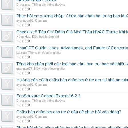
Plexos Project v2026
Drograms
,
Thông gió thông thường
Trả lời:
0
Phục hồi cơ xương khớp: Chữa bàn chân bẹt trong bao lâu
uyenuyen01
,
Giao lưu
Trả lời:
0
Checklist 8 Tiêu Chí Đánh Giá Nhà Thầu HVAC Trước Khi
Hồng Hoa
,
Điều hoà không khí
Trả lời:
0
ChatGPT Guide: Uses, Advantages, and Future of Conversat
jathrutp
,
Thông tin doanh nghiệp
Trả lời:
0
Tổng kho phân phối các loại bạc cầu, bạc trụ, bạc sắt thiêu k
quanglan77
,
Máy móc công nghiệp
Trả lời:
0
Hướng dẫn cách chữa bàn chân bẹt ở trẻ em tại nhà an toà
uyenuyen01
,
Giao lưu
Trả lời:
0
EcoStruxure Control Expert 16.2 2
Drograms
,
Thông gió thông thường
Trả lời:
0
Chữa bàn chân bẹt cho trẻ ở đâu để phục hồi vận động?
uyenuyen01
,
Giao lưu
Trả lời:
0