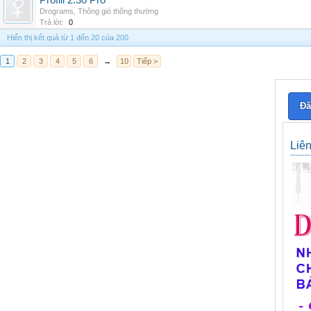
Profili 2.30 Pro
Drograms
,
Thông gió thông thường
Trả lời:
0
Hiển thị kết quả từ 1 đến 20 của 200
1
2
3
4
5
6
→
10
Tiếp >
Đă
Liê