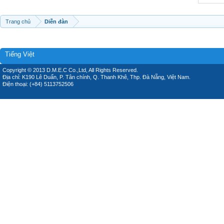
Trang chủ
Diễn đàn
Tiếng Việt
Copyright © 2013 D.M.E.C Co.,Ltd, All Rights Reserved.
Địa chỉ: K190 Lê Duẩn, P. Tân chính, Q. Thanh Khê, Thp. Đà Nẵng, Việt Nam.
Điện thoại: (+84) 5113752506