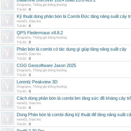
Datamine Discover 2024 Build 23.0.426 2
Drograms
,
Thông gió thông thường
Trả lời:
0
Kỹ thuật dùng phân bón lá Combi Đức tăng năng suất cây t
nana01
,
Giao lưu
Trả lời:
0
QPS Fledermaus v8.8.2
Drograms
,
Thông gió thông thường
Trả lời:
0
Phân bón lá combi có tác dụng gì giúp tăng năng suất cây
nana01
,
Giao lưu
Trả lời:
0
CGG Geosoftware Jason 2025
Drograms
,
Thông gió thông thường
Trả lời:
0
Lorentz Peakview 3D
Drograms
,
Thông gió thông thường
Trả lời:
0
Cách dùng phân bón lá combi bm tăng sức đề kháng cây tr
nana01
,
Giao lưu
Trả lời:
0
Dùng Phân bón lá combi đúng kỹ thuật để tăng năng suất c
nana01
,
Giao lưu
Trả lời:
0