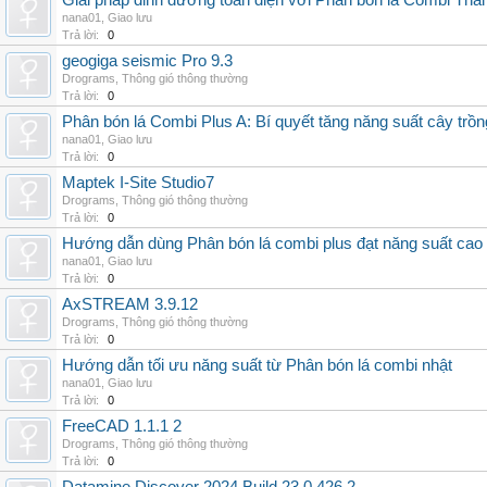
Giải pháp dinh dưỡng toàn diện với Phân bón lá Combi Thái
nana01
,
Giao lưu
Trả lời:
0
geogiga seismic Pro 9.3
Drograms
,
Thông gió thông thường
Trả lời:
0
Phân bón lá Combi Plus A: Bí quyết tăng năng suất cây trồn
nana01
,
Giao lưu
Trả lời:
0
Maptek I-Site Studio7
Drograms
,
Thông gió thông thường
Trả lời:
0
Hướng dẫn dùng Phân bón lá combi plus đạt năng suất cao
nana01
,
Giao lưu
Trả lời:
0
AxSTREAM 3.9.12
Drograms
,
Thông gió thông thường
Trả lời:
0
Hướng dẫn tối ưu năng suất từ Phân bón lá combi nhật
nana01
,
Giao lưu
Trả lời:
0
FreeCAD 1.1.1 2
Drograms
,
Thông gió thông thường
Trả lời:
0