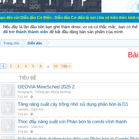
ễn đàn Cơ Điện - Diễn đàn Cơ điện là nơi chia sẽ kiến thức kinh nghiệm trong l
Nếu đây là lần đầu tiên bạn ghé thăm dmec.vn và có thắc mắc, bạn có th
để trở thành thành viên
để bắt đầu đăng bán sản phẩm của mình.
Trang chủ
Diễn đàn
Bài
1
2
3
4
5
6
→
10
Tiếp >
TIÊU ĐỀ
GEOVIA MineSched 2025 2
Drograms
,
Thông gió thông thường
Trả lời:
0
Tăng năng suất cây trồng nhờ sử dụng phân bón lá D1
nana01
,
Giao lưu
Trả lời:
0
Thúc đẩy năng suất với Phân bón lá combi vĩnh thạnh
nana01
,
Giao lưu
Trả lời:
0