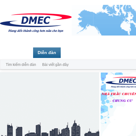
Trang chủ
Diễn đàn
Thành viên
Tìm kiếm diễn đàn
Bài viết gần đây