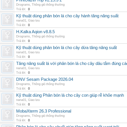
PrintGazer Rip v2.15.3 2
Drograms
,
Thông gió thông thường
Trả lời:
0
Kỹ thuật dùng phân bón lá cho cây hành tăng năng suất
nana01
,
Giao lưu
Trả lời:
0
H.Kalka Aqion v8.8.5
Drograms
,
Thông gió thông thường
Trả lời:
0
Kỹ thuật dùng phân bón lá cho cây dừa tăng năng suất
nana01
,
Giao lưu
Trả lời:
0
Tăng năng suất lá với phân bón lá cho cây dâu tằm đúng c
nana01
,
Giao lưu
Trả lời:
0
DNV Sesam Package 2026.04
Drograms
,
Thông gió thông thường
Trả lời:
0
Kỹ thuật dùng Phân bón lá cho cây con giúp rễ khỏe mạnh
nana01
,
Giao lưu
Trả lời:
0
MobaXterm 26.3 Professional
Drograms
,
Thông gió thông thường
Trả lời:
0