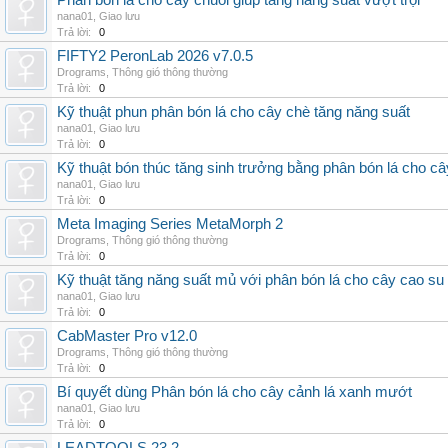
Phân bón lá cho cây chuối giúp tăng năng suất vượt trội
nana01
,
Giao lưu
Trả lời:
0
FIFTY2 PeronLab 2026 v7.0.5
Drograms
,
Thông gió thông thường
Trả lời:
0
Kỹ thuật phun phân bón lá cho cây chè tăng năng suất
nana01
,
Giao lưu
Trả lời:
0
Kỹ thuật bón thúc tăng sinh trưởng bằng phân bón lá cho c
nana01
,
Giao lưu
Trả lời:
0
Meta Imaging Series MetaMorph 2
Drograms
,
Thông gió thông thường
Trả lời:
0
Kỹ thuật tăng năng suất mủ với phân bón lá cho cây cao su
nana01
,
Giao lưu
Trả lời:
0
CabMaster Pro v12.0
Drograms
,
Thông gió thông thường
Trả lời:
0
Bí quyết dùng Phân bón lá cho cây cảnh lá xanh mướt
nana01
,
Giao lưu
Trả lời:
0