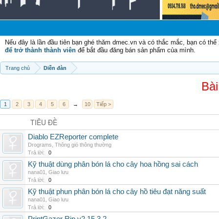
Nếu đây là lần đầu tiên bạn ghé thăm dmec.vn và có thắc mắc, bạn có th
để trở thành thành viên
để bắt đầu đăng bán sản phẩm của mình.
Trang chủ
Diễn đàn
Bài
1
2
3
4
5
6
→
10
Tiếp >
TIÊU ĐỀ
Diablo EZReporter complete
Drograms
,
Thông gió thông thường
Trả lời:
0
Kỹ thuật dùng phân bón lá cho cây hoa hồng sai cách
nana01
,
Giao lưu
Trả lời:
0
Kỹ thuật phun phân bón lá cho cây hồ tiêu đạt năng suất
nana01
,
Giao lưu
Trả lời:
0