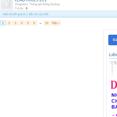
LEADTOOLS 23 2
Drograms
,
Thông gió thông thường
Trả lời:
0
Hiển thị kết quả từ 1 đến 20 của 200
1
2
3
4
5
6
→
10
Tiếp >
Đă
Liê