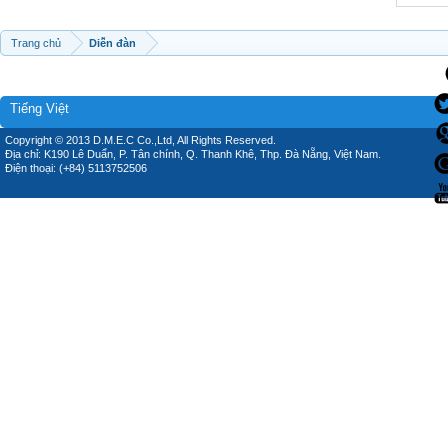
Trang chủ
Diễn đàn
Tiếng Việt
Copyright © 2013 D.M.E.C Co.,Ltd, All Rights Reserved.
Địa chỉ: K190 Lê Duẩn, P. Tân chính, Q. Thanh Khê, Thp. Đà Nẵng, Việt Nam.
Điện thoại: (+84) 5113752506