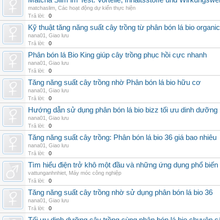
Matcha Slim im Test: Vorteile, Inhaltsstoffe und Wirkungswe
matchaslim
,
Các hoạt động dự kiến thực hiện
Trả lời:
0
Kỹ thuật tăng năng suất cây trồng từ phân bón lá bio organic
nana01
,
Giao lưu
Trả lời:
0
Phân bón lá Bio King giúp cây trồng phục hồi cực nhanh
nana01
,
Giao lưu
Trả lời:
0
Tăng năng suất cây trồng nhờ Phân bón lá bio hữu cơ
nana01
,
Giao lưu
Trả lời:
0
Hướng dẫn sử dụng phân bón lá bio bizz tối ưu dinh dưỡng
nana01
,
Giao lưu
Trả lời:
0
Tăng năng suất cây trồng: Phân bón lá bio 36 giá bao nhiêu
nana01
,
Giao lưu
Trả lời:
0
Tìm hiểu điện trở khô một đầu và những ứng dụng phổ biến 
vattunganhnhiet
,
Máy móc công nghiệp
Trả lời:
0
Tăng năng suất cây trồng nhờ sử dụng phân bón lá bio 36
nana01
,
Giao lưu
Trả lời:
0