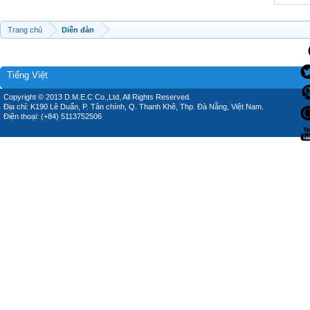
Trang chủ
Diễn đàn
Tiếng Việt
Copyright © 2013 D.M.E.C Co.,Ltd, All Rights Reserved.
Địa chỉ: K190 Lê Duẩn, P. Tân chính, Q. Thanh Khê, Thp. Đà Nẵng, Việt Nam.
Điện thoại: (+84) 5113752506