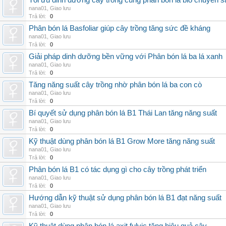
Tối ưu dinh dưỡng cây trồng cùng phân bón lá bio chuyên s
nana01
,
Giao lưu
Trả lời:
0
Phân bón lá Basfoliar giúp cây trồng tăng sức đề kháng
nana01
,
Giao lưu
Trả lời:
0
Giải pháp dinh dưỡng bền vững với Phân bón lá ba lá xanh
nana01
,
Giao lưu
Trả lời:
0
Tăng năng suất cây trồng nhờ phân bón lá ba con cò
nana01
,
Giao lưu
Trả lời:
0
Bí quyết sử dụng phân bón lá B1 Thái Lan tăng năng suất
nana01
,
Giao lưu
Trả lời:
0
Kỹ thuật dùng phân bón lá B1 Grow More tăng năng suất
nana01
,
Giao lưu
Trả lời:
0
Phân bón lá B1 có tác dụng gì cho cây trồng phát triển
nana01
,
Giao lưu
Trả lời:
0
Hướng dẫn kỹ thuật sử dụng phân bón lá B1 đạt năng suất
nana01
,
Giao lưu
Trả lời:
0