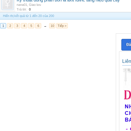
Kỹ thuật dùng phân bón lá axit fulvic tăng hiệu quả cây
nana01
,
Giao lưu
Trả lời:
0
Hiển thị kết quả từ 1 đến 20 của 200
1
2
3
4
5
6
→
10
Tiếp >
Đă
Liê