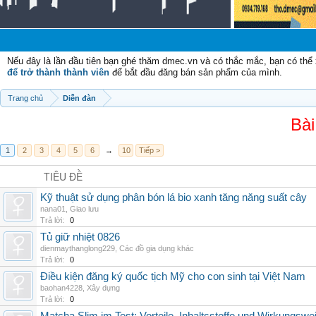
Nếu đây là lần đầu tiên bạn ghé thăm dmec.vn và có thắc mắc, bạn có th
để trở thành thành viên
để bắt đầu đăng bán sản phẩm của mình.
Trang chủ
Diễn đàn
Bài
1
2
3
4
5
6
→
10
Tiếp >
TIÊU ĐỀ
Kỹ thuật sử dụng phân bón lá bio xanh tăng năng suất cây
nana01
,
Giao lưu
Trả lời:
0
Tủ giữ nhiệt 0826
dienmaythanglong229
,
Các đồ gia dụng khác
Trả lời:
0
Điều kiện đăng ký quốc tịch Mỹ cho con sinh tại Việt Nam
baohan4228
,
Xây dựng
Trả lời:
0