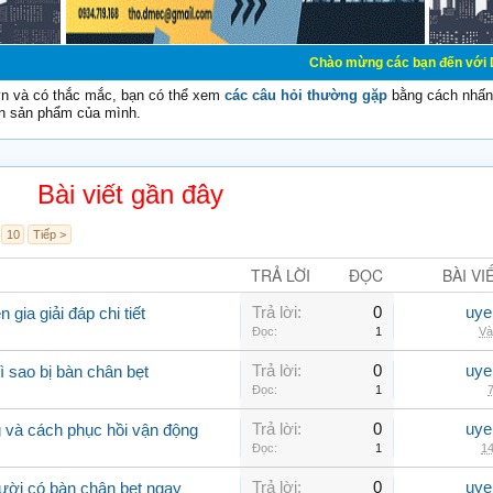
Chào mừng các bạn đến với Diễn đàn Cơ Điệ
vn và có thắc mắc, bạn có thể xem
các câu hỏi thường gặp
bằng cách nhấn 
n sản phẩm của mình.
Bài viết gần đây
10
Tiếp >
TRẢ LỜI
ĐỌC
BÀI VI
Trả lời:
0
uye
gia giải đáp chi tiết
Đọc:
1
Và
Trả lời:
0
uye
ì sao bị bàn chân bẹt
Đọc:
1
7
Trả lời:
0
uye
 và cách phục hồi vận động
Đọc:
1
14
Trả lời:
0
uye
ười có bàn chân bẹt ngay