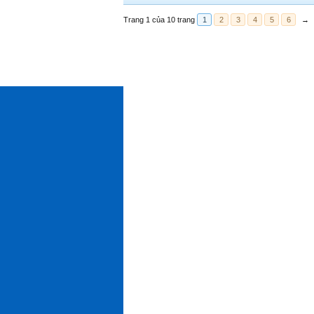
Trang 1 của 10 trang
1
2
3
4
5
6
→