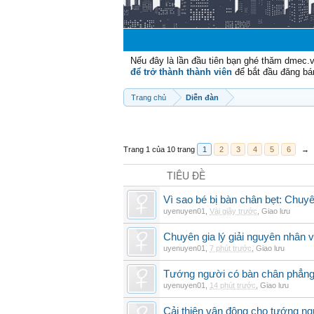
Nếu đây là lần đầu tiên bạn ghé thăm dmec.
để trở thành thành viên
để bắt đầu đăng bá
Trang chủ
Diễn đàn
Trang 1 của 10 trang
1
2
3
4
5
6
→
TIÊU ĐỀ
Vì sao bé bị bàn chân bẹt: Chuyên 
uyenuyen01
,
Vài giây trước
,
Giao lưu
Chuyên gia lý giải nguyên nhân v
uyenuyen01
,
7 phút trước
,
Giao lưu
Tướng người có bàn chân phẳng
uyenuyen01
,
14 phút trước
,
Giao lưu
Cải thiện vận động cho tướng ng