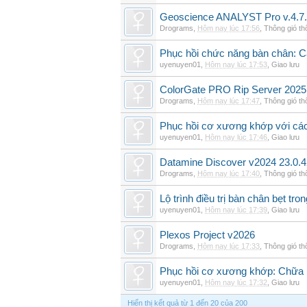
Geoscience ANALYST Pro v.4.7.
Drograms
,
Hôm nay lúc 17:56
,
Thông gió t
Phục hồi chức năng bàn chân: Cá
uyenuyen01
,
Hôm nay lúc 17:53
,
Giao lưu
ColorGate PRO Rip Server 2025
Drograms
,
Hôm nay lúc 17:47
,
Thông gió t
Phục hồi cơ xương khớp với cá
uyenuyen01
,
Hôm nay lúc 17:46
,
Giao lưu
Datamine Discover v2024 23.0.
Drograms
,
Hôm nay lúc 17:40
,
Thông gió t
Lộ trình điều trị bàn chân bẹt tro
uyenuyen01
,
Hôm nay lúc 17:39
,
Giao lưu
Plexos Project v2026
Drograms
,
Hôm nay lúc 17:33
,
Thông gió t
Phục hồi cơ xương khớp: Chữa b
uyenuyen01
,
Hôm nay lúc 17:32
,
Giao lưu
Hiển thị kết quả từ 1 đến 20 của 200