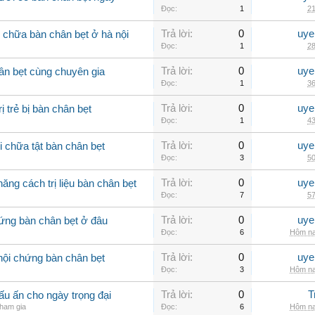
Đọc:
1
21
Trả lời:
0
uye
m chữa bàn chân bẹt ở hà nội
Đọc:
1
28
Trả lời:
0
uye
hân bẹt cùng chuyên gia
Đọc:
1
36
Trả lời:
0
uye
 trẻ bị bàn chân bẹt
Đọc:
1
43
Trả lời:
0
uye
 chữa tật bàn chân bẹt
Đọc:
3
50
Trả lời:
0
uye
ăng cách trị liệu bàn chân bẹt
Đọc:
7
57
Trả lời:
0
uye
ứng bàn chân bẹt ở đâu
Đọc:
6
Hôm na
Trả lời:
0
uye
hội chứng bàn chân bẹt
Đọc:
3
Hôm na
Trả lời:
0
T
u ấn cho ngày trọng đại
ham gia
Đọc:
6
Hôm na