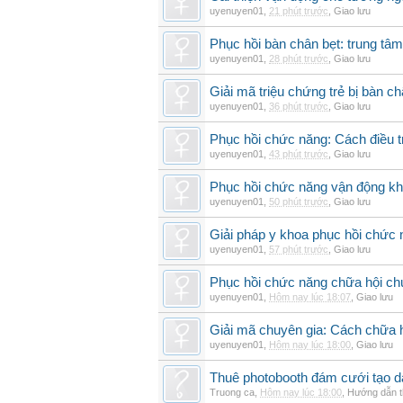
uyenuyen01
,
21 phút trước
,
Giao lưu
Phục hồi bàn chân bẹt: trung tâ
uyenuyen01
,
28 phút trước
,
Giao lưu
Giải mã triệu chứng trẻ bị bàn c
uyenuyen01
,
36 phút trước
,
Giao lưu
Phục hồi chức năng: Cách điều trị
uyenuyen01
,
43 phút trước
,
Giao lưu
Phục hồi chức năng vận động khi
uyenuyen01
,
50 phút trước
,
Giao lưu
Giải pháp y khoa phục hồi chức n
uyenuyen01
,
57 phút trước
,
Giao lưu
Phục hồi chức năng chữa hội ch
uyenuyen01
,
Hôm nay lúc 18:07
,
Giao lưu
Giải mã chuyên gia: Cách chữa 
uyenuyen01
,
Hôm nay lúc 18:00
,
Giao lưu
Thuê photobooth đám cưới tạo dấ
Truong ca
,
Hôm nay lúc 18:00
,
Hướng dẫn t