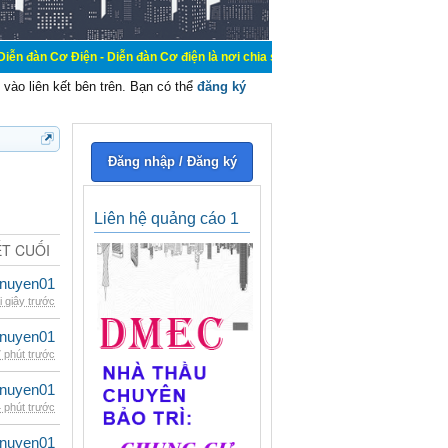
n - Diễn đàn Cơ điện là nơi chia sẽ kiến thức kinh nghiệm trong lãnh vực cơ đi
vào liên kết bên trên. Bạn có thể
đăng ký
Đăng nhập / Đăng ký
Liên hệ quảng cáo 1
ẾT CUỐI
nuyen01
i giây trước
nuyen01
 phút trước
nuyen01
 phút trước
nuyen01