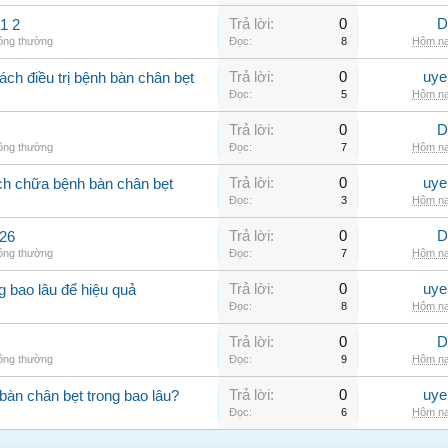
Trả lời:
0
D
1 2
hông thường
Đọc:
8
Hôm na
Trả lời:
0
uye
ch điều trị bệnh bàn chân bẹt
Đọc:
5
Hôm na
Trả lời:
0
D
hông thường
Đọc:
7
Hôm na
Trả lời:
0
uye
ch chữa bệnh bàn chân bẹt
Đọc:
3
Hôm na
Trả lời:
0
D
426
hông thường
Đọc:
7
Hôm na
Trả lời:
0
uye
ng bao lâu để hiệu quả
Đọc:
8
Hôm na
Trả lời:
0
D
hông thường
Đọc:
9
Hôm na
Trả lời:
0
uye
àn chân bẹt trong bao lâu?
Đọc:
6
Hôm na