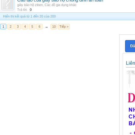
Cấu tạo của giày bảo hộ chống đinh an toàn
giày bảo hộ ziben
,
Các đồ gia dụng khác
Trả lời:
0
Hiển thị kết quả từ 1 đến 20 của 200
1
2
3
4
5
6
→
10
Tiếp >
Đă
Liê