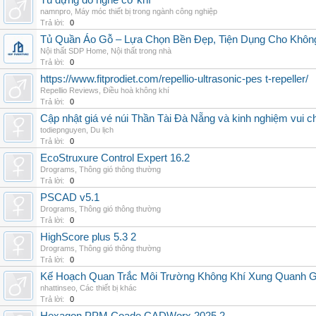
Tủ đựng đồ nghề cơ khí
namnpro
,
Máy móc thiết bị trong ngành công nghiệp
Trả lời:
0
Tủ Quần Áo Gỗ – Lựa Chọn Bền Đẹp, Tiện Dụng Cho Khôn
Nội thất SDP Home
,
Nội thất trong nhà
Trả lời:
0
https://www.fitprodiet.com/repellio-ultrasonic-pes t-repeller/
Repellio Reviews
,
Điều hoà không khí
Trả lời:
0
Cập nhật giá vé núi Thần Tài Đà Nẵng và kinh nghiệm vui c
todiepnguyen
,
Du lịch
Trả lời:
0
EcoStruxure Control Expert 16.2
Drograms
,
Thông gió thông thường
Trả lời:
0
PSCAD v5.1
Drograms
,
Thông gió thông thường
Trả lời:
0
HighScore plus 5.3 2
Drograms
,
Thông gió thông thường
Trả lời:
0
Kế Hoạch Quan Trắc Môi Trường Không Khí Xung Quanh
nhattinseo
,
Các thiết bị khác
Trả lời:
0