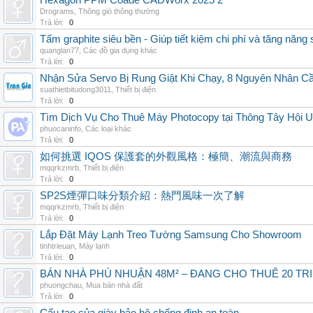
Hexagon PPM Coade CADWorx 2025 2
Drograms
,
Thông gió thông thường
Trả lời:
0
Tấm graphite siêu bền - Giúp tiết kiệm chi phí và tăng năng 
quanglan77
,
Các đồ gia dụng khác
Trả lời:
0
Nhận Sửa Servo Bị Rung Giật Khi Chạy, 8 Nguyên Nhân C
suathietbitudong3011
,
Thiết bị điện
Trả lời:
0
Tìm Dịch Vụ Cho Thuê Máy Photocopy tại Thông Tây Hội U
phuocaninfo
,
Các loại khác
Trả lời:
0
如何挑選 IQOS 保護套的外觀風格：極簡、潮流與商務
mqqrkzmrb
,
Thiết bị điện
Trả lời:
0
SP2S煙彈口味分類介紹：熱門風味一次了解
mqqrkzmrb
,
Thiết bị điện
Trả lời:
0
Lắp Đặt Máy Lạnh Treo Tường Samsung Cho Showroom
tinhtrieuan
,
Máy lạnh
Trả lời:
0
BÁN NHÀ PHÚ NHUẬN 48M² – ĐANG CHO THUÊ 20 TRIỆ
phuongchau
,
Mua bán nhà đất
Trả lời:
0