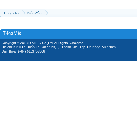
Trang chủ
Diễn đàn
Tiếng Việt
Copyright © 2013 D.M.E.C Co.,Ltd, All Rights Reserved.
Địa chỉ: K190 Lê Duẩn, P. Tân chính, Q. Thanh Khê, Thp. Đà Nẵng, Việt Nam.
Điện thoại: (+84) 5113752506