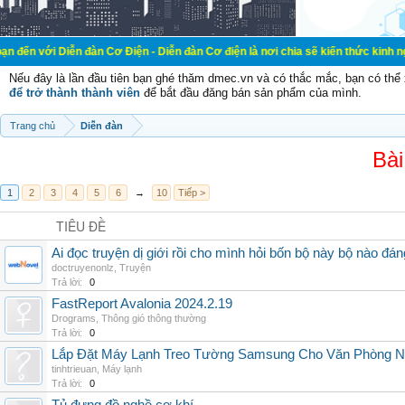
ễn đàn Cơ Điện - Diễn đàn Cơ điện là nơi chia sẽ kiến thức kinh nghiệm trong l
Nếu đây là lần đầu tiên bạn ghé thăm dmec.vn và có thắc mắc, bạn có th
để trở thành thành viên
để bắt đầu đăng bán sản phẩm của mình.
Trang chủ
Diễn đàn
Bài
1
2
3
4
5
6
→
10
Tiếp >
TIÊU ĐỀ
Ai đọc truyện dị giới rồi cho mình hỏi bốn bộ này bộ nào đá
doctruyenonlz
,
Truyện
Trả lời:
0
FastReport Avalonia 2024.2.19
Drograms
,
Thông gió thông thường
Trả lời:
0
Lắp Đặt Máy Lạnh Treo Tường Samsung Cho Văn Phòng 
tinhtrieuan
,
Máy lạnh
Trả lời:
0