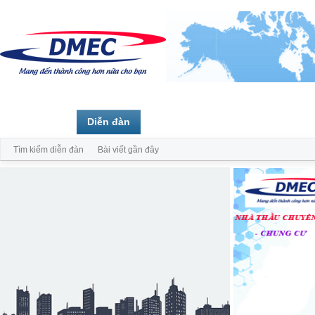
Trang chủ
Diễn đàn
Thành viên
Tìm kiếm diễn đàn
Bài viết gần đây