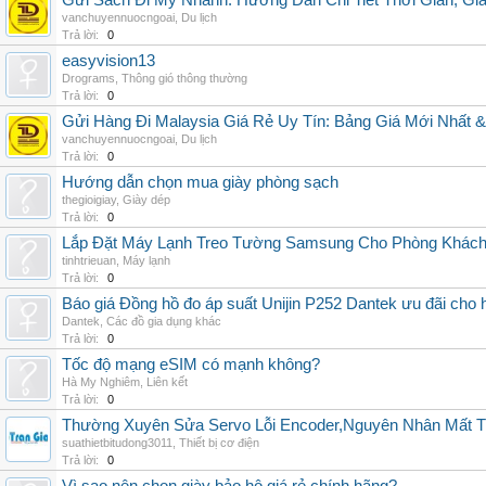
Gửi Sách Đi Mỹ Nhanh: Hướng Dẫn Chi Tiết Thời Gian, G
vanchuyennuocngoai
,
Du lịch
Trả lời:
0
easyvision13
Drograms
,
Thông gió thông thường
Trả lời:
0
Gửi Hàng Đi Malaysia Giá Rẻ Uy Tín: Bảng Giá Mới Nhất 
vanchuyennuocngoai
,
Du lịch
Trả lời:
0
Hướng dẫn chọn mua giày phòng sạch
thegioigiay
,
Giày dép
Trả lời:
0
Lắp Đặt Máy Lạnh Treo Tường Samsung Cho Phòng Khác
tinhtrieuan
,
Máy lạnh
Trả lời:
0
Báo giá Đồng hồ đo áp suất Unijin P252 Dantek ưu đãi cho h
Dantek
,
Các đồ gia dụng khác
Trả lời:
0
Tốc độ mạng eSIM có mạnh không?
Hà My Nghiêm
,
Liên kết
Trả lời:
0
Thường Xuyên Sửa Servo Lỗi Encoder,Nguyên Nhân Mất T
suathietbitudong3011
,
Thiết bị cơ điện
Trả lời:
0