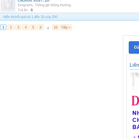
cliosoft sos7.10
Drograms
,
Thông gió thông thường
Trả lời:
0
Hiển thị kết quả từ 1 đến 20 của 200
1
2
3
4
5
6
→
10
Tiếp >
Đă
Liê