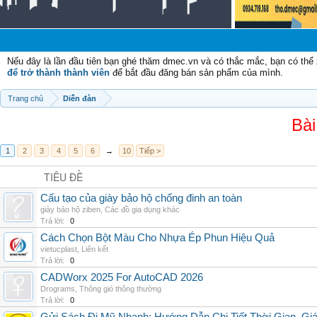
Nếu đây là lần đầu tiên bạn ghé thăm dmec.vn và có thắc mắc, bạn có th
để trở thành thành viên
để bắt đầu đăng bán sản phẩm của mình.
Trang chủ
Diễn đàn
Bài
1
2
3
4
5
6
→
10
Tiếp >
TIÊU ĐỀ
Cấu tạo của giày bảo hộ chống đinh an toàn
giày bảo hộ ziben
,
Các đồ gia dụng khác
Trả lời:
0
Cách Chọn Bột Màu Cho Nhựa Ép Phun Hiệu Quả
vietucplast
,
Liên kết
Trả lời:
0
CADWorx 2025 For AutoCAD 2026
Drograms
,
Thông gió thông thường
Trả lời:
0