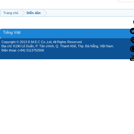
Trang chủ
Diễn đàn
Tiếng Việt
Copyright © 2013 D.M.E.C Co.,Ltd, All Rights Reserved.
Địa chỉ: K190 Lê Duẩn, P. Tân chính, Q. Thanh Khê, Thp. Đà Nẵng, Việt Nam.
Điện thoại: (+84) 5113752506