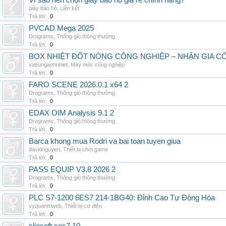
Vì sao nên chọn giày bảo hộ giá rẻ chính hãng?
giày bảo hộ
,
Liên kết
Trả lời:
0
PVCAD Mega 2025
Drograms
,
Thông gió thông thường
Trả lời:
0
BOX NHIỆT ĐỐT NÓNG CÔNG NGHIỆP – NHẬN GIA C
vattunganhnhiet
,
Máy móc công nghiệp
Trả lời:
0
FARO SCENE 2026.0.1 x64 2
Drograms
,
Thông gió thông thường
Trả lời:
0
EDAX OIM Analysis 9.1 2
Drograms
,
Thông gió thông thường
Trả lời:
0
Barca khong mua Rodri va bai toan tuyen giua
davidnguyen
,
Thiết bị chơi game
Trả lời:
0
PASS EQUIP V3.8 2026 2
Drograms
,
Thông gió thông thường
Trả lời:
0
PLC S7-1200 6ES7 214-1BG40: Đỉnh Cao Tự Động Hóa
vyquantriweb
,
Thiết bị cơ điện
Trả lời:
0