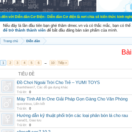
ễn đàn Cơ Điện - Diễn đàn Cơ điện là nơi chia sẽ kiến thức kinh nghiệm trong 
Nếu đây là lần đầu tiên bạn ghé thăm dmec.vn và có thắc mắc, bạn có th
để trở thành thành viên
để bắt đầu đăng bán sản phẩm của mình.
Trang chủ
Diễn đàn
Bài
1
2
3
4
5
6
→
10
Tiếp >
TIÊU ĐỀ
Đồ Chơi Ngoài Trời Cho Trẻ – YUMI TOYS
thanhthieen7
,
Các đồ gia dụng khác
Trả lời:
0
Máy Tính All In One Giải Pháp Gọn Gàng Cho Văn Phòng
quoctrieuu
,
Liên kết
Trả lời:
0
Hướng dẫn kỹ thuật phối trộn các loại phân bón lá cho rau
nana01
,
Giao lưu
Trả lời:
0