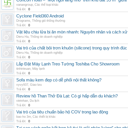
Concon Hotel – “Một ngôi làng nhỏ” trên khu đất 95 m² giữa
vanangroup
,
Các thể loại khác
Trả lời:
0
Cyclone Field360 Android
Drograms
,
Thông gió thông thường
Trả lời:
0
Vật liệu chịu lửa bị ăn mòn nhanh: Nguyên nhân và cách xử 
Dieru Ha
,
Thông tin doanh nghiệp
Trả lời:
0
Vai trò của chất bôi trơn khuôn (silicone) trong quy trình đ
Dieru Ha
,
Thông tin doanh nghiệp
Trả lời:
0
Lắp Đặt Máy Lạnh Treo Tường Toshiba Cho Showroom
tinhtrieuan
,
Máy lạnh
Trả lời:
0
Sofa màu kem đẹp có dễ phối nội thất không?
vyvy937
,
Giao lưu
Trả lời:
0
Review hồ Than Thở Đà Lạt: Có gì hấp dẫn du khách?
vietnhan
,
Du lịch
Trả lời:
0
Vai trò của tiêu chuẩn bảo hộ COV trong lao động
bao ho 3m
,
Các thiết bị khác
Trả lời:
0