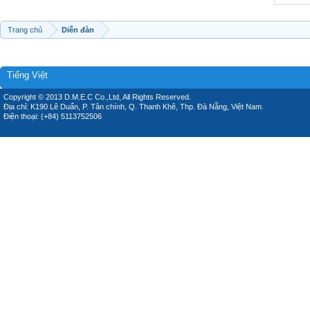
Trang chủ
Diễn đàn
Tiếng Việt
Copyright © 2013 D.M.E.C Co.,Ltd, All Rights Reserved.
Địa chỉ: K190 Lê Duẩn, P. Tân chính, Q. Thanh Khê, Thp. Đà Nẵng, Việt Nam.
Điện thoại: (+84) 5113752506