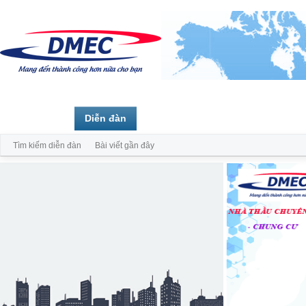
Trang chủ
Diễn đàn
Thành viên
Tìm kiếm diễn đàn
Bài viết gần đây