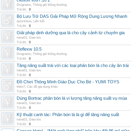
cliosoft sos7.10 2
Drograms
,
Thông gió thông thường
Trả lời:
0
Bộ Lưu Trữ DAS Giải Pháp Mở Rộng Dung Lượng Nhanh
quoctrieuu
,
Liên kết
Trả lời:
0
Giải pháp dinh dưỡng qua lá cho cây cảnh từ chuyên gia
nana01
,
Giao lưu
Trả lời:
0
Reflexw 10.5
Drograms
,
Thông gió thông thường
Trả lời:
0
Tăng năng suất trái với các loại phân bón lá cho cây ăn trái
nana01
,
Giao lưu
Trả lời:
0
Đồ Chơi Thông Minh Giáo Dục Cho Bé - YUMI TOYS
thien7
,
Các đồ gia dụng khác
Trả lời:
0
Dùng Bortrac phân bón lá vi lượng tăng năng suất vụ mùa
nana01
,
Giao lưu
Trả lời:
0
Kỹ thuật canh tác: Phân bón lá là gì để tăng năng suất
nana01
,
Giao lưu
Trả lời:
0