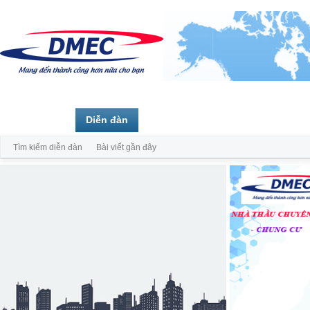
Trang chủ
Diễn đàn
Thành viên
Tìm kiếm diễn đàn
Bài viết gần đây