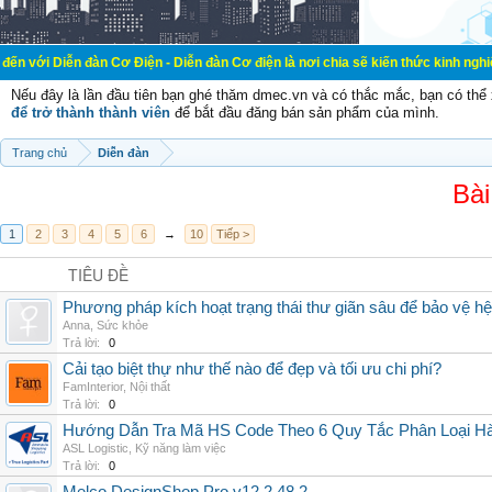
đàn Cơ Điện - Diễn đàn Cơ điện là nơi chia sẽ kiến thức kinh nghiệm trong lãnh
Nếu đây là lần đầu tiên bạn ghé thăm dmec.vn và có thắc mắc, bạn có th
để trở thành thành viên
để bắt đầu đăng bán sản phẩm của mình.
Trang chủ
Diễn đàn
Bài
1
2
3
4
5
6
→
10
Tiếp >
TIÊU ĐỀ
Phương pháp kích hoạt trạng thái thư giãn sâu để bảo vệ h
Anna
,
Sức khỏe
Trả lời:
0
Cải tạo biệt thự như thế nào để đẹp và tối ưu chi phí?
FamInterior
,
Nội thất
Trả lời:
0
Hướng Dẫn Tra Mã HS Code Theo 6 Quy Tắc Phân Loại H
ASL Logistic
,
Kỹ năng làm việc
Trả lời:
0