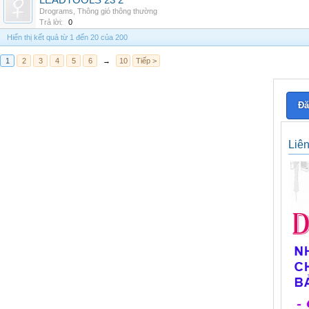
LEADTOOLS 23 2
Drograms
,
Thông gió thông thường
Trả lời:
0
Hiển thị kết quả từ 1 đến 20 của 200
1
2
3
4
5
6
→
10
Tiếp >
Đă
Liê