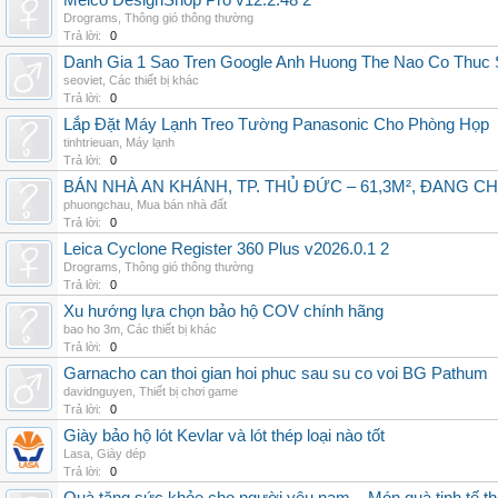
Melco DesignShop Pro v12.2.48 2
Drograms
,
Thông gió thông thường
Trả lời:
0
Danh Gia 1 Sao Tren Google Anh Huong The Nao Co Thuc
seoviet
,
Các thiết bị khác
Trả lời:
0
Lắp Đặt Máy Lạnh Treo Tường Panasonic Cho Phòng Họp
tinhtrieuan
,
Máy lạnh
Trả lời:
0
BÁN NHÀ AN KHÁNH, TP. THỦ ĐỨC – 61,3M², ĐANG CH
phuongchau
,
Mua bán nhà đất
Trả lời:
0
Leica Cyclone Register 360 Plus v2026.0.1 2
Drograms
,
Thông gió thông thường
Trả lời:
0
Xu hướng lựa chọn bảo hộ COV chính hãng
bao ho 3m
,
Các thiết bị khác
Trả lời:
0
Garnacho can thoi gian hoi phuc sau su co voi BG Pathum
davidnguyen
,
Thiết bị chơi game
Trả lời:
0
Giày bảo hộ lót Kevlar và lót thép loại nào tốt
Lasa
,
Giày dép
Trả lời:
0