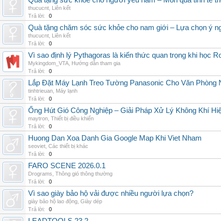
Quà tặng sức khỏe cho người yêu nam – Món quà tinh tế th
thucucnt
,
Liên kết
Trả lời:
0
Quà tặng chăm sóc sức khỏe cho nam giới – Lựa chọn ý ngh
thucucnt
,
Liên kết
Trả lời:
0
Vì sao định lý Pythagoras là kiến thức quan trọng khi học R
Mykingdom_VTA
,
Hướng dẫn tham gia
Trả lời:
0
Lắp Đặt Máy Lạnh Treo Tường Panasonic Cho Văn Phòng 
tinhtrieuan
,
Máy lạnh
Trả lời:
0
Ống Hút Gió Công Nghiệp – Giải Pháp Xử Lý Không Khí H
maytron
,
Thiết bị điều khiển
Trả lời:
0
Huong Dan Xoa Danh Gia Google Map Khi Viet Nham
seoviet
,
Các thiết bị khác
Trả lời:
0
FARO SCENE 2026.0.1
Drograms
,
Thông gió thông thường
Trả lời:
0
Vì sao giày bảo hộ vải được nhiều người lựa chọn?
giày bảo hộ lao động
,
Giày dép
Trả lời:
0