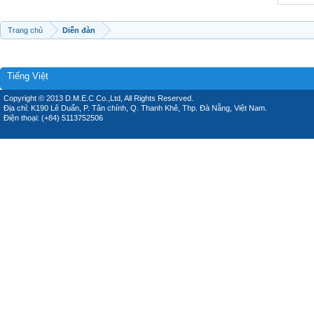
Trang chủ
Diễn đàn
Tiếng Việt
Copyright © 2013 D.M.E.C Co.,Ltd, All Rights Reserved.
Địa chỉ: K190 Lê Duẩn, P. Tân chính, Q. Thanh Khê, Thp. Đà Nẵng, Việt Nam.
Điện thoại: (+84) 5113752506