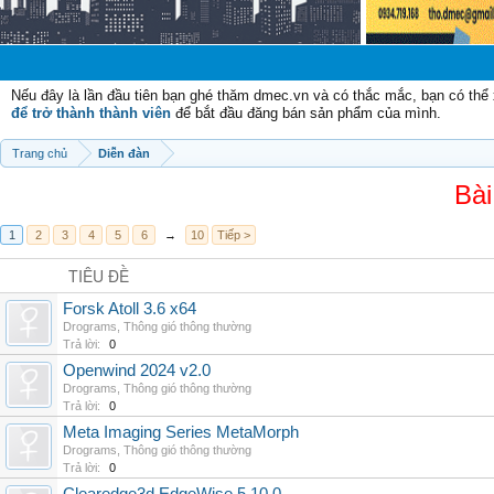
Chào m
Nếu đây là lần đầu tiên bạn ghé thăm dmec.vn và có thắc mắc, bạn có th
để trở thành thành viên
để bắt đầu đăng bán sản phẩm của mình.
Trang chủ
Diễn đàn
Bài
1
2
3
4
5
6
→
10
Tiếp >
TIÊU ĐỀ
Forsk Atoll 3.6 x64
Drograms
,
Thông gió thông thường
Trả lời:
0
Openwind 2024 v2.0
Drograms
,
Thông gió thông thường
Trả lời:
0
Meta Imaging Series MetaMorph
Drograms
,
Thông gió thông thường
Trả lời:
0