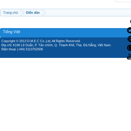
Trang chủ
Diễn đàn
Tiếng Việt
Copyright © 2013 D.M.E.C Co.,Ltd, All Rights Reserved.
Địa chỉ: K190 Lê Duẩn, P. Tân chính, Q. Thanh Khê, Thp. Đà Nẵng, Việt Nam.
Điện thoại: (+84) 5113752506