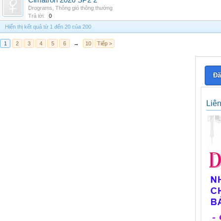
Cimatron 2026 SP2 2
Drograms
,
Thông gió thông thường
Trả lời:
0
Hiển thị kết quả từ 1 đến 20 của 200
1
2
3
4
5
6
→
10
Tiếp >
Đă
Liê