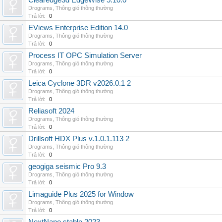
Clearedge3d EdgeWise 5.10.0
Drograms
,
Thông gió thông thường
Trả lời:
0
EViews Enterprise Edition 14.0
Drograms
,
Thông gió thông thường
Trả lời:
0
Process IT OPC Simulation Server
Drograms
,
Thông gió thông thường
Trả lời:
0
Leica Cyclone 3DR v2026.0.1 2
Drograms
,
Thông gió thông thường
Trả lời:
0
Reliasoft 2024
Drograms
,
Thông gió thông thường
Trả lời:
0
Drillsoft HDX Plus v.1.0.1.113 2
Drograms
,
Thông gió thông thường
Trả lời:
0
geogiga seismic Pro 9.3
Drograms
,
Thông gió thông thường
Trả lời:
0
Limaguide Plus 2025 for Window
Drograms
,
Thông gió thông thường
Trả lời:
0