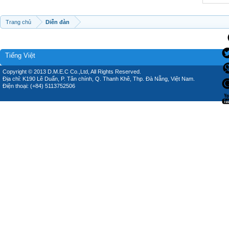
Trang chủ
Diễn đàn
Tiếng Việt
Copyright © 2013 D.M.E.C Co.,Ltd, All Rights Reserved.
Địa chỉ: K190 Lê Duẩn, P. Tân chính, Q. Thanh Khê, Thp. Đà Nẵng, Việt Nam.
Điện thoại: (+84) 5113752506