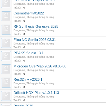
KISSsoft KISSsys 2026.0 2
Drograms
,
Thông gió thông thường
Trả lời:
0
CosmothermX2022
Drograms
,
Thông gió thông thường
Trả lời:
0
RF Synthesis Genesys 2025
Drograms
,
Thông gió thông thường
Trả lời:
0
Filou NC Gorilla 2026.03.31
Drograms
,
Thông gió thông thường
Trả lời:
0
PEAKS Studio 13.1
Drograms
,
Thông gió thông thường
Trả lời:
0
Microgeo OverMap 2026 v8.05.00
Drograms
,
Thông gió thông thường
Trả lời:
0
Res3DInv v2026.1
Drograms
,
Thông gió thông thường
Trả lời:
0
Drillsoft HDX Plus v.1.0.1.113
Drograms
,
Thông gió thông thường
Trả lời:
0