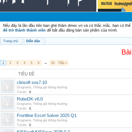
Nếu đây là lần đầu tiên bạn ghé thăm dmec.vn và có thắc mắc, bạn có th
để trở thành thành viên
để bắt đầu đăng bán sản phẩm của mình.
Trang chủ
Diễn đàn
Bài
1
2
3
4
5
6
→
10
Tiếp >
TIÊU ĐỀ
cliosoft sos7.10
Drograms
,
Thông gió thông thường
Trả lời:
0
RoboDK v6.0
Drograms
,
Thông gió thông thường
Trả lời:
0
Frontline Excel Solver 2025 Q1
Drograms
,
Thông gió thông thường
Trả lời:
0