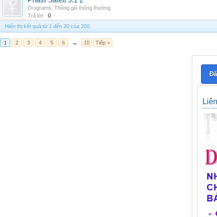
Phast Safeti 9.1 2
Drograms
,
Thông gió thông thường
Trả lời:
0
Hiển thị kết quả từ 1 đến 20 của 200
1
2
3
4
5
6
→
10
Tiếp >
Đă
Liê