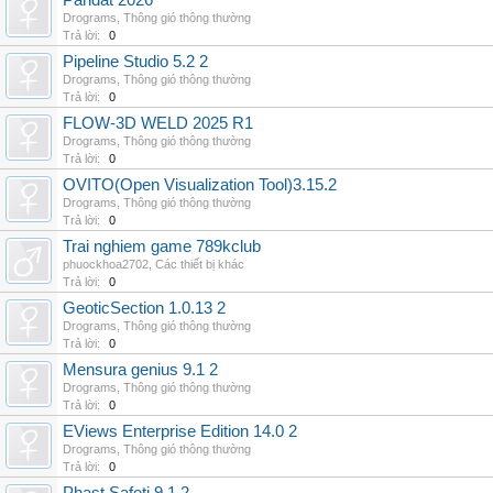
Pandat 2026
Drograms
,
Thông gió thông thường
Trả lời:
0
Pipeline Studio 5.2 2
Drograms
,
Thông gió thông thường
Trả lời:
0
FLOW-3D WELD 2025 R1
Drograms
,
Thông gió thông thường
Trả lời:
0
OVITO(Open Visualization Tool)3.15.2
Drograms
,
Thông gió thông thường
Trả lời:
0
Trai nghiem game 789kclub
phuockhoa2702
,
Các thiết bị khác
Trả lời:
0
GeoticSection 1.0.13 2
Drograms
,
Thông gió thông thường
Trả lời:
0
Mensura genius 9.1 2
Drograms
,
Thông gió thông thường
Trả lời:
0
EViews Enterprise Edition 14.0 2
Drograms
,
Thông gió thông thường
Trả lời:
0