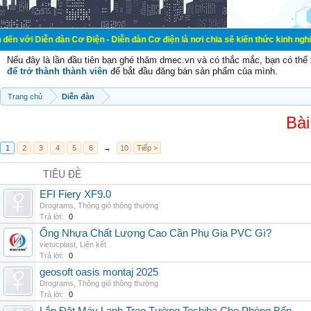
ễn đàn Cơ Điện - Diễn đàn Cơ điện là nơi chia sẽ kiến thức kinh nghiệm trong 
Nếu đây là lần đầu tiên bạn ghé thăm dmec.vn và có thắc mắc, bạn có th
để trở thành thành viên
để bắt đầu đăng bán sản phẩm của mình.
Trang chủ
Diễn đàn
Bài
1
2
3
4
5
6
→
10
Tiếp >
TIÊU ĐỀ
EFI Fiery XF9.0
Drograms
,
Thông gió thông thường
Trả lời:
0
Ống Nhựa Chất Lượng Cao Cần Phụ Gia PVC Gì?
vietucplast
,
Liên kết
Trả lời:
0
geosoft oasis montaj 2025
Drograms
,
Thông gió thông thường
Trả lời:
0