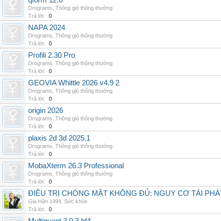
qform 12.0
Drograms
,
Thông gió thông thường
Trả lời:
0
NAPA 2024
Drograms
,
Thông gió thông thường
Trả lời:
0
Profili 2.30 Pro
Drograms
,
Thông gió thông thường
Trả lời:
0
GEOVIA Whittle 2026 v4.9 2
Drograms
,
Thông gió thông thường
Trả lời:
0
origin 2026
Drograms
,
Thông gió thông thường
Trả lời:
0
plaxis 2d 3d 2025.1
Drograms
,
Thông gió thông thường
Trả lời:
0
MobaXterm 26.3 Professional
Drograms
,
Thông gió thông thường
Trả lời:
0
ĐIỀU TRỊ CHÓNG MẶT KHÔNG ĐỦ: NGUY CƠ TÁI PH
Gia Hân 1994
,
Sức khỏe
Trả lời:
0