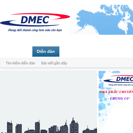
Trang chủ
Diễn đàn
Thành viên
Tìm kiếm diễn đàn
Bài viết gần đây