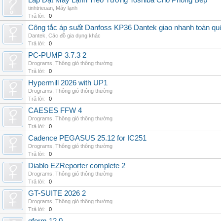
Lắp Đặt Máy Lạnh Treo Tường Toshiba Cho Phòng Bếp
tinhtrieuan
,
Máy lạnh
Trả lời:
0
Công tắc áp suất Danfoss KP36 Dantek giao nhanh toàn qu
Dantek
,
Các đồ gia dụng khác
Trả lời:
0
PC-PUMP 3.7.3 2
Drograms
,
Thông gió thông thường
Trả lời:
0
Hypermill 2026 with UP1
Drograms
,
Thông gió thông thường
Trả lời:
0
CAESES FFW 4
Drograms
,
Thông gió thông thường
Trả lời:
0
Cadence PEGASUS 25.12 for IC251
Drograms
,
Thông gió thông thường
Trả lời:
0
Diablo EZReporter complete 2
Drograms
,
Thông gió thông thường
Trả lời:
0
GT-SUITE 2026 2
Drograms
,
Thông gió thông thường
Trả lời:
0