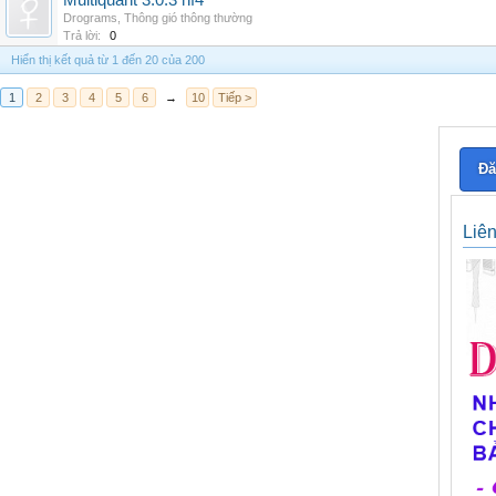
Multiquant 3.0.3 hf4
Drograms
,
Thông gió thông thường
Trả lời:
0
Hiển thị kết quả từ 1 đến 20 của 200
1
2
3
4
5
6
→
10
Tiếp >
Đă
Liê