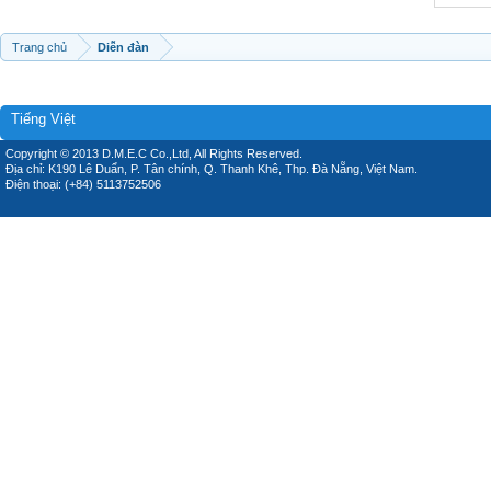
Trang chủ
Diễn đàn
Tiếng Việt
Copyright © 2013 D.M.E.C Co.,Ltd, All Rights Reserved.
Địa chỉ: K190 Lê Duẩn, P. Tân chính, Q. Thanh Khê, Thp. Đà Nẵng, Việt Nam.
Điện thoại: (+84) 5113752506