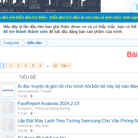
đàn Cơ Điện - Diễn đàn Cơ điện là nơi chia sẽ kiến thức kinh nghiệm trong lãn
Nếu đây là lần đầu tiên bạn ghé thăm dmec.vn và có thắc mắc, bạn có th
để trở thành thành viên
để bắt đầu đăng bán sản phẩm của mình.
Trang chủ
Diễn đàn
Bài
1
2
3
4
5
6
→
10
Tiếp >
TIÊU ĐỀ
Ai đọc truyện dị giới rồi cho mình hỏi bốn bộ này bộ nào đá
doctruyenonlz
,
Truyện
Trả lời:
0
FastReport Avalonia 2024.2.19
Drograms
,
Thông gió thông thường
Trả lời:
0
Lắp Đặt Máy Lạnh Treo Tường Samsung Cho Văn Phòng 
tinhtrieuan
,
Máy lạnh
Trả lời:
0