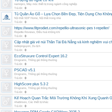
Tủ đựng đồ nghề cơ khí
namnpro
,
Máy móc thiết bị trong ngành công nghiệp
Trả lời:
0
Tủ Quần Áo Gỗ – Lựa Chọn Bền Đẹp, Tiện Dụng Cho Khôn
Nội thất SDP Home
,
Nội thất trong nhà
Trả lời:
0
https://www.fitprodiet.com/repellio-ultrasonic-pes t-repeller/
Repellio Reviews
,
Điều hoà không khí
Trả lời:
0
Cập nhật giá vé núi Thần Tài Đà Nẵng và kinh nghiệm vui c
todiepnguyen
,
Du lịch
Trả lời:
0
EcoStruxure Control Expert 16.2
Drograms
,
Thông gió thông thường
Trả lời:
0
PSCAD v5.1
Drograms
,
Thông gió thông thường
Trả lời:
0
HighScore plus 5.3 2
Drograms
,
Thông gió thông thường
Trả lời:
0
Kế Hoạch Quan Trắc Môi Trường Không Khí Xung Quanh
nhattinseo
,
Các thiết bị khác
Trả lời:
0