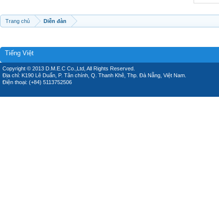
Trang chủ
Diễn đàn
Tiếng Việt
Copyright © 2013 D.M.E.C Co.,Ltd, All Rights Reserved.
Địa chỉ: K190 Lê Duẩn, P. Tân chính, Q. Thanh Khê, Thp. Đà Nẵng, Việt Nam.
Điện thoại: (+84) 5113752506