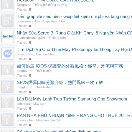
Hexagon PPM Coade CADWorx 2025 2
Drograms
,
Thông gió thông thường
Trả lời:
0
Tấm graphite siêu bền - Giúp tiết kiệm chi phí và tăng năng 
quanglan77
,
Các đồ gia dụng khác
Trả lời:
0
Nhận Sửa Servo Bị Rung Giật Khi Chạy, 8 Nguyên Nhân C
suathietbitudong3011
,
Thiết bị điện
Trả lời:
0
Tìm Dịch Vụ Cho Thuê Máy Photocopy tại Thông Tây Hội U
phuocaninfo
,
Các loại khác
Trả lời:
0
如何挑選 IQOS 保護套的外觀風格：極簡、潮流與商務
mqqrkzmrb
,
Thiết bị điện
Trả lời:
0
SP2S煙彈口味分類介紹：熱門風味一次了解
mqqrkzmrb
,
Thiết bị điện
Trả lời:
0
Lắp Đặt Máy Lạnh Treo Tường Samsung Cho Showroom
tinhtrieuan
,
Máy lạnh
Trả lời:
0
BÁN NHÀ PHÚ NHUẬN 48M² – ĐANG CHO THUÊ 20 TRIỆ
phuongchau
,
Mua bán nhà đất
Trả lời:
0