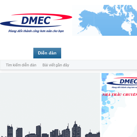
Trang chủ
Diễn đàn
Thành viên
Tìm kiếm diễn đàn
Bài viết gần đây