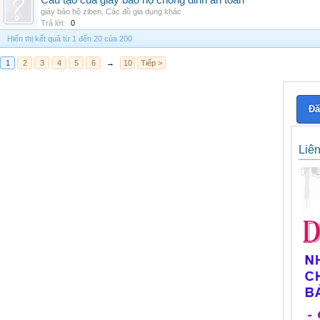
Cấu tạo của giày bảo hộ chống đinh an toàn
giày bảo hộ ziben
,
Các đồ gia dụng khác
Trả lời:
0
Hiển thị kết quả từ 1 đến 20 của 200
1
2
3
4
5
6
→
10
Tiếp >
Đă
Liê