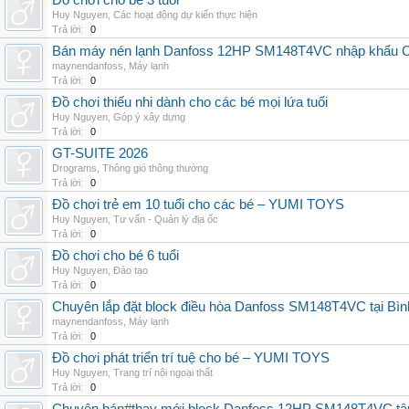
Đồ chơi cho bé 3 tuổi
Huy Nguyen
,
Các hoạt động dự kiến thực hiện
Trả lời:
0
Bán máy nén lạnh Danfoss 12HP SM148T4VC nhập khẩu China
maynendanfoss
,
Máy lạnh
Trả lời:
0
Đồ chơi thiếu nhi dành cho các bé mọi lứa tuổi
Huy Nguyen
,
Góp ý xây dựng
Trả lời:
0
GT-SUITE 2026
Drograms
,
Thông gió thông thường
Trả lời:
0
Đồ chơi trẻ em 10 tuổi cho các bé – YUMI TOYS
Huy Nguyen
,
Tư vấn - Quản lý địa ốc
Trả lời:
0
Đồ chơi cho bé 6 tuổi
Huy Nguyen
,
Đào tạo
Trả lời:
0
Chuyên lắp đặt block điều hòa Danfoss SM148T4VC tại Bình
maynendanfoss
,
Máy lạnh
Trả lời:
0
Đồ chơi phát triển trí tuệ cho bé – YUMI TOYS
Huy Nguyen
,
Trang trí nội ngoại thất
Trả lời:
0