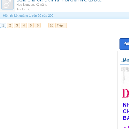
Bảng Chữ Cái Điện Tử Thông Minh Giáo Dục
Huy Nguyen
,
Kỹ năng
Trả lời:
0
Hiển thị kết quả từ 1 đến 20 của 200
1
2
3
4
5
6
→
10
Tiếp >
Đă
Liê