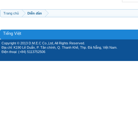
Trang chủ
Diễn đàn
Tiếng Việt
Copyright © 2013 D.M.E.C Co.,Ltd, All Rights Reserved.
Địa chỉ: K190 Lê Duẩn, P. Tân chính, Q. Thanh Khê, Thp. Đà Nẵng, Việt Nam.
Điện thoại: (+84) 5113752506