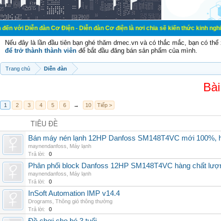
đàn Cơ Điện - Diễn đàn Cơ điện là nơi chia sẽ kiến thức kinh nghiệm trong lãnh
Nếu đây là lần đầu tiên bạn ghé thăm dmec.vn và có thắc mắc, bạn có th
để trở thành thành viên
để bắt đầu đăng bán sản phẩm của mình.
Trang chủ
Diễn đàn
Bài
1
2
3
4
5
6
→
10
Tiếp >
TIÊU ĐỀ
Bán máy nén lạnh 12HP Danfoss SM148T4VC mới 100%, hà
maynendanfoss
,
Máy lạnh
Trả lời:
0
Phân phối block Danfoss 12HP SM148T4VC hàng chất lượng
maynendanfoss
,
Máy lạnh
Trả lời:
0
InSoft Automation IMP v14.4
Drograms
,
Thông gió thông thường
Trả lời:
0