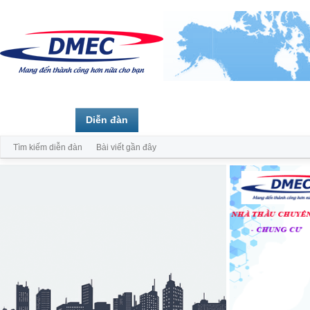
Trang chủ
Diễn đàn
Thành viên
Tìm kiếm diễn đàn
Bài viết gần đây