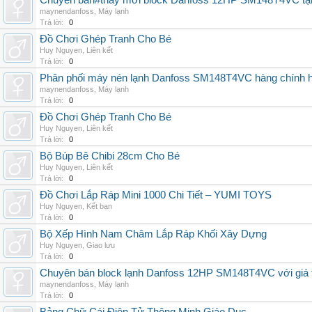
Chuyên bán#thay mới block Danfoss 12HP SM148T4VC tận n
maynendanfoss
,
Máy lạnh
Trả lời:
0
Đồ Chơi Ghép Tranh Cho Bé
Huy Nguyen
,
Liên kết
Trả lời:
0
Phân phối máy nén lạnh Danfoss SM148T4VC hàng chính hã
maynendanfoss
,
Máy lạnh
Trả lời:
0
Đồ Chơi Ghép Tranh Cho Bé
Huy Nguyen
,
Liên kết
Trả lời:
0
Bộ Búp Bê Chibi 28cm Cho Bé
Huy Nguyen
,
Liên kết
Trả lời:
0
Đồ Chơi Lắp Ráp Mini 1000 Chi Tiết – YUMI TOYS
Huy Nguyen
,
Kết bạn
Trả lời:
0
Bộ Xếp Hình Nam Châm Lắp Ráp Khối Xây Dựng
Huy Nguyen
,
Giao lưu
Trả lời:
0
Chuyên bán block lạnh Danfoss 12HP SM148T4VC với giá tốt
maynendanfoss
,
Máy lạnh
Trả lời:
0