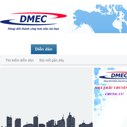
Trang chủ
Diễn đàn
Thành viên
Tìm kiếm diễn đàn
Bài viết gần đây