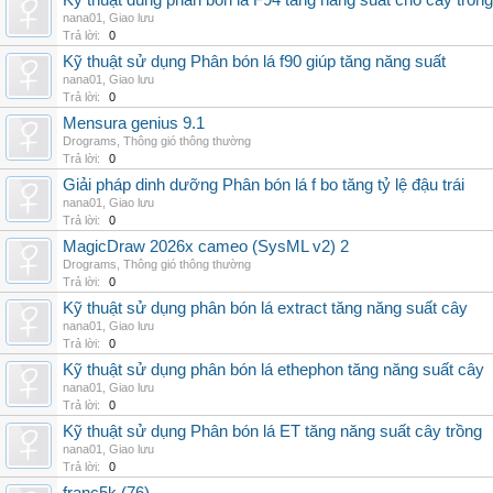
Kỹ thuật dùng phân bón lá F94 tăng năng suất cho cây trồng
nana01
,
Giao lưu
Trả lời:
0
Kỹ thuật sử dụng Phân bón lá f90 giúp tăng năng suất
nana01
,
Giao lưu
Trả lời:
0
Mensura genius 9.1
Drograms
,
Thông gió thông thường
Trả lời:
0
Giải pháp dinh dưỡng Phân bón lá f bo tăng tỷ lệ đậu trái
nana01
,
Giao lưu
Trả lời:
0
MagicDraw 2026x cameo (SysML v2) 2
Drograms
,
Thông gió thông thường
Trả lời:
0
Kỹ thuật sử dụng phân bón lá extract tăng năng suất cây
nana01
,
Giao lưu
Trả lời:
0
Kỹ thuật sử dụng phân bón lá ethephon tăng năng suất cây
nana01
,
Giao lưu
Trả lời:
0
Kỹ thuật sử dụng Phân bón lá ET tăng năng suất cây trồng
nana01
,
Giao lưu
Trả lời:
0