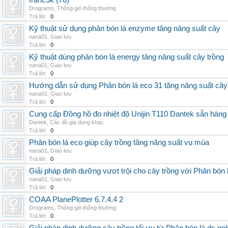
franc5k (76)
Drograms
,
Thông gió thông thường
Trả lời:
0
Kỹ thuật sử dụng phân bón lá enzyme tăng năng suất cây
nana01
,
Giao lưu
Trả lời:
0
Kỹ thuật dùng phân bón lá energy tăng năng suất cây trồng
nana01
,
Giao lưu
Trả lời:
0
Hướng dẫn sử dụng Phân bón lá eco 31 tăng năng suất cây
nana01
,
Giao lưu
Trả lời:
0
Cung cấp Đồng hồ đo nhiệt độ Unijin T110 Dantek sẵn hàng 
Dantek
,
Các đồ gia dụng khác
Trả lời:
0
Phân bón lá eco giúp cây trồng tăng năng suất vụ mùa
nana01
,
Giao lưu
Trả lời:
0
Giải pháp dinh dưỡng vượt trội cho cây trồng với Phân bón 
nana01
,
Giao lưu
Trả lời:
0
COAA PlanePlotter 6.7.4.4 2
Drograms
,
Thông gió thông thường
Trả lời:
0