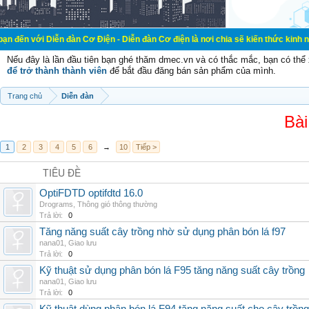
ễn đàn Cơ Điện - Diễn đàn Cơ điện là nơi chia sẽ kiến thức kinh nghiệm trong 
Nếu đây là lần đầu tiên bạn ghé thăm dmec.vn và có thắc mắc, bạn có th
để trở thành thành viên
để bắt đầu đăng bán sản phẩm của mình.
Trang chủ
Diễn đàn
Bài
1
2
3
4
5
6
→
10
Tiếp >
TIÊU ĐỀ
OptiFDTD optifdtd 16.0
Drograms
,
Thông gió thông thường
Trả lời:
0
Tăng năng suất cây trồng nhờ sử dụng phân bón lá f97
nana01
,
Giao lưu
Trả lời:
0
Kỹ thuật sử dụng phân bón lá F95 tăng năng suất cây trồng
nana01
,
Giao lưu
Trả lời:
0