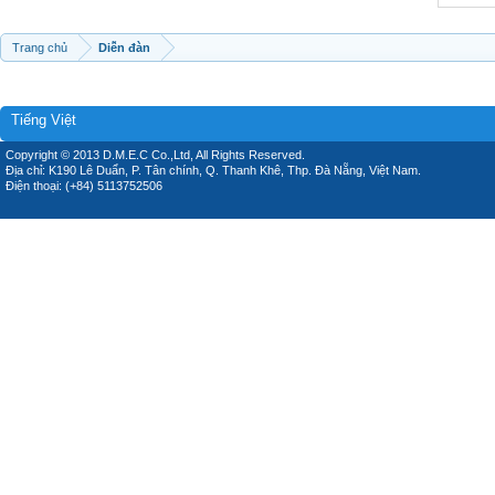
Trang chủ
Diễn đàn
Tiếng Việt
Copyright © 2013 D.M.E.C Co.,Ltd, All Rights Reserved.
Địa chỉ: K190 Lê Duẩn, P. Tân chính, Q. Thanh Khê, Thp. Đà Nẵng, Việt Nam.
Điện thoại: (+84) 5113752506