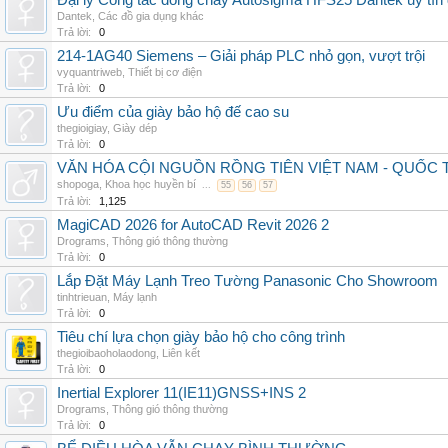
Đại lý Công tắc dòng chảy Autosigma HFS25 Dantek uy tín 
Dantek
,
Các đồ gia dụng khác
Trả lời:
0
214-1AG40 Siemens – Giải pháp PLC nhỏ gọn, vượt trội
vyquantriweb
,
Thiết bị cơ điện
Trả lời:
0
Ưu điểm của giày bảo hộ đế cao su
thegioigiay
,
Giày dép
Trả lời:
0
VĂN HÓA CỘI NGUỒN RỒNG TIÊN VIỆT NAM - QUỐ
shopoga
,
Khoa học huyền bí
...
55
56
57
Trả lời:
1,125
MagiCAD 2026 for AutoCAD Revit 2026 2
Drograms
,
Thông gió thông thường
Trả lời:
0
Lắp Đặt Máy Lạnh Treo Tường Panasonic Cho Showroom
tinhtrieuan
,
Máy lạnh
Trả lời:
0
Tiêu chí lựa chọn giày bảo hộ cho công trình
thegioibaoholaodong
,
Liên kết
Trả lời:
0
Inertial Explorer 11(IE11)GNSS+INS 2
Drograms
,
Thông gió thông thường
Trả lời:
0