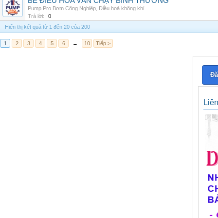
BỂ ĐIỀU HÒA VẪN CHẠY BÌNH THƯỜNG
Pump Pro Bơm Công Nghiệp
,
Điều hoà không khí
Trả lời:
0
Hiển thị kết quả từ 1 đến 20 của 200
1
2
3
4
5
6
→
10
Tiếp >
Đă
Liê