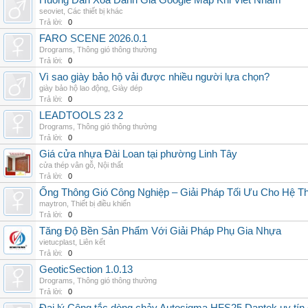
Huong Dan Xoa Danh Gia Google Map Khi Viet Nham
seoviet
,
Các thiết bị khác
Trả lời:
0
FARO SCENE 2026.0.1
Drograms
,
Thông gió thông thường
Trả lời:
0
Vì sao giày bảo hộ vải được nhiều người lựa chọn?
giày bảo hộ lao động
,
Giày dép
Trả lời:
0
LEADTOOLS 23 2
Drograms
,
Thông gió thông thường
Trả lời:
0
Giá cửa nhựa Đài Loan tại phường Linh Tây
cửa thép vân gỗ
,
Nội thất
Trả lời:
0
Ống Thông Gió Công Nghiệp – Giải Pháp Tối Ưu Cho Hệ 
maytron
,
Thiết bị điều khiển
Trả lời:
0
Tăng Độ Bền Sản Phẩm Với Giải Pháp Phụ Gia Nhựa
vietucplast
,
Liên kết
Trả lời:
0
GeoticSection 1.0.13
Drograms
,
Thông gió thông thường
Trả lời:
0