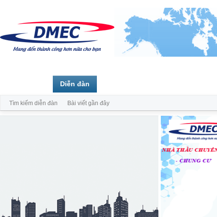
Trang chủ
Diễn đàn
Thành viên
Tìm kiếm diễn đàn
Bài viết gần đây