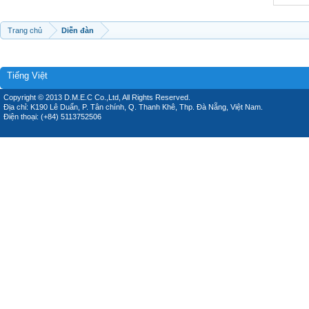
Trang chủ
Diễn đàn
Tiếng Việt
Copyright © 2013 D.M.E.C Co.,Ltd, All Rights Reserved.
Địa chỉ: K190 Lê Duẩn, P. Tân chính, Q. Thanh Khê, Thp. Đà Nẵng, Việt Nam.
Điện thoại: (+84) 5113752506