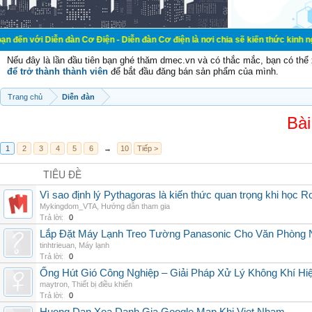
ễn đàn Cơ Điện - Diễn đàn Cơ điện là nơi chia sẽ kiến thức kinh nghiệm trong l
Nếu đây là lần đầu tiên bạn ghé thăm dmec.vn và có thắc mắc, bạn có th
để trở thành thành viên
để bắt đầu đăng bán sản phẩm của mình.
Trang chủ
Diễn đàn
Bài
1
2
3
4
5
6
→
10
Tiếp >
TIÊU ĐỀ
Vì sao định lý Pythagoras là kiến thức quan trọng khi học R
Mykingdom_VTA
,
Hướng dẫn tham gia
Trả lời:
0
Lắp Đặt Máy Lạnh Treo Tường Panasonic Cho Văn Phòng 
tinhtrieuan
,
Máy lạnh
Trả lời:
0
Ống Hút Gió Công Nghiệp – Giải Pháp Xử Lý Không Khí H
maytron
,
Thiết bị điều khiển
Trả lời:
0