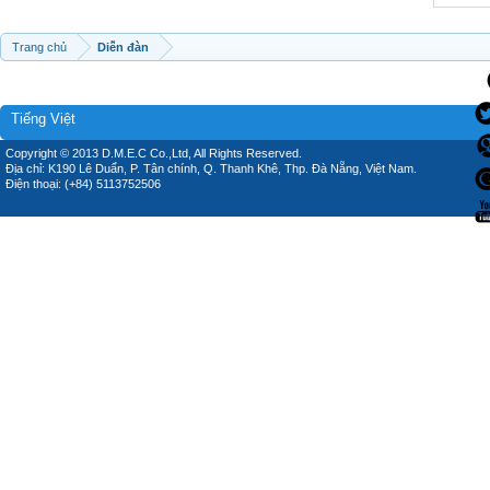
Trang chủ
Diễn đàn
Tiếng Việt
Copyright © 2013 D.M.E.C Co.,Ltd, All Rights Reserved.
Địa chỉ: K190 Lê Duẩn, P. Tân chính, Q. Thanh Khê, Thp. Đà Nẵng, Việt Nam.
Điện thoại: (+84) 5113752506