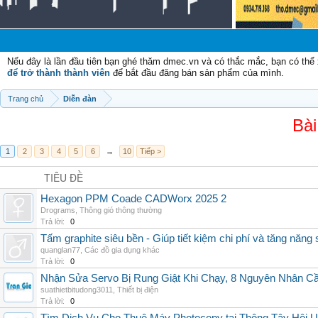
C
Nếu đây là lần đầu tiên bạn ghé thăm dmec.vn và có thắc mắc, bạn có th
để trở thành thành viên
để bắt đầu đăng bán sản phẩm của mình.
Trang chủ
Diễn đàn
Bài
1
2
3
4
5
6
→
10
Tiếp >
TIÊU ĐỀ
Hexagon PPM Coade CADWorx 2025 2
Drograms
,
Thông gió thông thường
Trả lời:
0
Tấm graphite siêu bền - Giúp tiết kiệm chi phí và tăng năng 
quanglan77
,
Các đồ gia dụng khác
Trả lời:
0
Nhận Sửa Servo Bị Rung Giật Khi Chạy, 8 Nguyên Nhân C
suathietbitudong3011
,
Thiết bị điện
Trả lời:
0