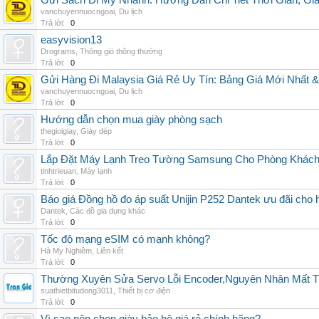
Gửi Sách Đi Mỹ Nhanh: Hướng Dẫn Chi Tiết Thời Gian, G
vanchuyennuocngoai
,
Du lịch
Trả lời:
0
easyvision13
Drograms
,
Thông gió thông thường
Trả lời:
0
Gửi Hàng Đi Malaysia Giá Rẻ Uy Tín: Bảng Giá Mới Nhất 
vanchuyennuocngoai
,
Du lịch
Trả lời:
0
Hướng dẫn chọn mua giày phòng sạch
thegioigiay
,
Giày dép
Trả lời:
0
Lắp Đặt Máy Lạnh Treo Tường Samsung Cho Phòng Khác
tinhtrieuan
,
Máy lạnh
Trả lời:
0
Báo giá Đồng hồ đo áp suất Unijin P252 Dantek ưu đãi cho h
Dantek
,
Các đồ gia dụng khác
Trả lời:
0
Tốc độ mạng eSIM có mạnh không?
Hà My Nghiêm
,
Liên kết
Trả lời:
0
Thường Xuyên Sửa Servo Lỗi Encoder,Nguyên Nhân Mất T
suathietbitudong3011
,
Thiết bị cơ điện
Trả lời:
0