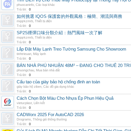
Tìm Dịch Vụ Cho Thuê Máy Photocopy tại Thông Tây Hội U
phuocaninfo
,
Các loại khác
Trả lời:
0
如何挑選 IQOS 保護套的外觀風格：極簡、潮流與商務
mqqrkzmrb
,
Thiết bị điện
Trả lời:
0
SP2S煙彈口味分類介紹：熱門風味一次了解
mqqrkzmrb
,
Thiết bị điện
Trả lời:
0
Lắp Đặt Máy Lạnh Treo Tường Samsung Cho Showroom
tinhtrieuan
,
Máy lạnh
Trả lời:
0
BÁN NHÀ PHÚ NHUẬN 48M² – ĐANG CHO THUÊ 20 TRIỆ
phuongchau
,
Mua bán nhà đất
Trả lời:
0
Cấu tạo của giày bảo hộ chống đinh an toàn
giày bảo hộ ziben
,
Các đồ gia dụng khác
Trả lời:
0
Cách Chọn Bột Màu Cho Nhựa Ép Phun Hiệu Quả
vietucplast
,
Liên kết
Trả lời:
0
CADWorx 2025 For AutoCAD 2026
Drograms
,
Thông gió thông thường
Trả lời:
0