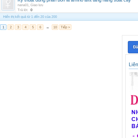
Kỹ thuật dùng phân bón lá amino axit tăng năng suất cây
nana01
,
Giao lưu
Trả lời:
0
Hiển thị kết quả từ 1 đến 20 của 200
1
2
3
4
5
6
→
10
Tiếp >
Đă
Liê