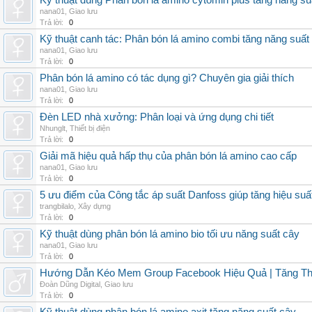
Kỹ thuật dùng Phân bón lá amino cytomin plus tăng năng su
nana01
,
Giao lưu
Trả lời:
0
Kỹ thuật canh tác: Phân bón lá amino combi tăng năng suất
nana01
,
Giao lưu
Trả lời:
0
Phân bón lá amino có tác dụng gì? Chuyên gia giải thích
nana01
,
Giao lưu
Trả lời:
0
Đèn LED nhà xưởng: Phân loại và ứng dụng chi tiết
Nhunglt
,
Thiết bị điện
Trả lời:
0
Giải mã hiệu quả hấp thụ của phân bón lá amino cao cấp
nana01
,
Giao lưu
Trả lời:
0
5 ưu điểm của Công tắc áp suất Danfoss giúp tăng hiệu suấ
trangbilalo
,
Xây dựng
Trả lời:
0
Kỹ thuật dùng phân bón lá amino bio tối ưu năng suất cây
nana01
,
Giao lưu
Trả lời:
0
Hướng Dẫn Kéo Mem Group Facebook Hiệu Quả | Tăng Th
Đoàn Dũng Digital
,
Giao lưu
Trả lời:
0