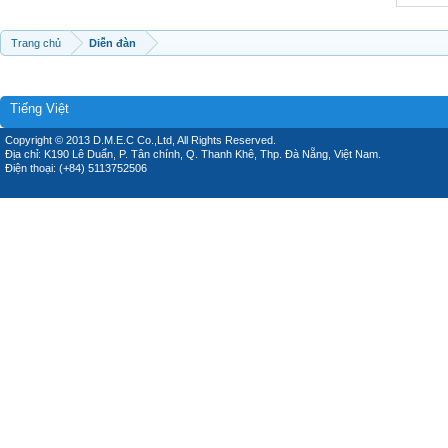
Trang chủ
Diễn đàn
Tiếng Việt
Copyright © 2013 D.M.E.C Co.,Ltd, All Rights Reserved.
Địa chỉ: K190 Lê Duẩn, P. Tân chính, Q. Thanh Khê, Thp. Đà Nẵng, Việt Nam.
Điện thoại: (+84) 5113752506