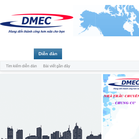
Trang chủ
Diễn đàn
Thành viên
Tìm kiếm diễn đàn
Bài viết gần đây