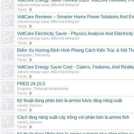
VoltCore Energy Saver Review 2026: VoltCore Reviews, Pric
voltcore-energy-saver
,
Điều hoà không khí
Trả lời:
0
VoltCare Reviews – Smarter Home Power Solutions And Ene
voltcore-energy-saver
,
Điều hoà không khí
Trả lời:
0
VoltCare Electricity Saver - Physics Analysis And Electrici
voltcore-energy-saver
,
Điều hoà không khí
Trả lời:
0
Điểm Xu Hướng Định Hình Phong Cách Kiến Trúc & Nội Thấ
designplus
,
Thời trang
Trả lời:
0
VoltCore Energy Saver Cost - Claims, Features, And Reality
voltcore-energy-saver
,
Điều hoà không khí
Trả lời:
0
FRED 24.10.3
Drograms
,
Thông gió thông thường
Trả lời:
0
Kỹ thuật dùng phân bón lá amino fulvic tăng năng suất
nana01
,
Giao lưu
Trả lời:
0
Cách tăng năng suất cây trồng với phân bón lá amino fish
nana01
,
Giao lưu
Trả lời:
0