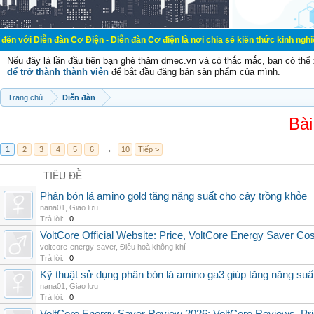
ễn đàn Cơ Điện - Diễn đàn Cơ điện là nơi chia sẽ kiến thức kinh nghiệm trong l
Nếu đây là lần đầu tiên bạn ghé thăm dmec.vn và có thắc mắc, bạn có th
để trở thành thành viên
để bắt đầu đăng bán sản phẩm của mình.
Trang chủ
Diễn đàn
Bài
1
2
3
4
5
6
→
10
Tiếp >
TIÊU ĐỀ
Phân bón lá amino gold tăng năng suất cho cây trồng khỏe
nana01
,
Giao lưu
Trả lời:
0
VoltCore Official Website: Price, VoltCore Energy Saver Co
voltcore-energy-saver
,
Điều hoà không khí
Trả lời:
0
Kỹ thuật sử dụng phân bón lá amino ga3 giúp tăng năng suấ
nana01
,
Giao lưu
Trả lời:
0