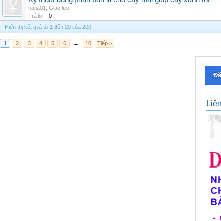
Kỹ thuật dùng phân bón lá cho cây mai giúp cây xanh tốt
nana01
,
Giao lưu
Trả lời:
0
Hiển thị kết quả từ 1 đến 20 của 200
1
2
3
4
5
6
→
10
Tiếp >
Đă
Liê