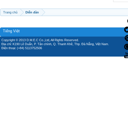
Trang chủ
Diễn đàn
Tiếng Việt
Copyright © 2013 D.M.E.C Co.,Ltd, All Rights Reserved.
Địa chỉ: K190 Lê Duẩn, P. Tân chính, Q. Thanh Khê, Thp. Đà Nẵng, Việt Nam.
Điện thoại: (+84) 5113752506