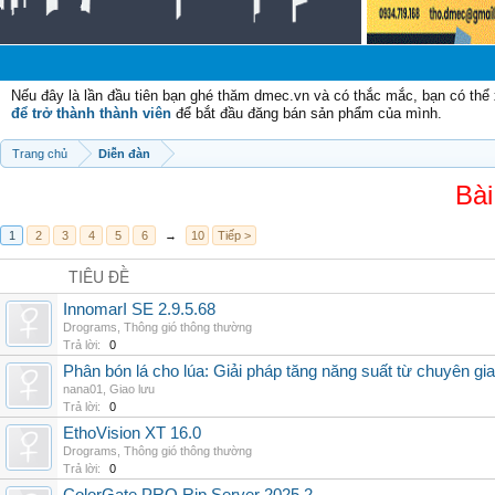
Nếu đây là lần đầu tiên bạn ghé thăm dmec.vn và có thắc mắc, bạn có th
để trở thành thành viên
để bắt đầu đăng bán sản phẩm của mình.
Trang chủ
Diễn đàn
Bài
1
2
3
4
5
6
→
10
Tiếp >
TIÊU ĐỀ
InnomarI SE 2.9.5.68
Drograms
,
Thông gió thông thường
Trả lời:
0
Phân bón lá cho lúa: Giải pháp tăng năng suất từ chuyên gia
nana01
,
Giao lưu
Trả lời:
0
EthoVision XT 16.0
Drograms
,
Thông gió thông thường
Trả lời:
0