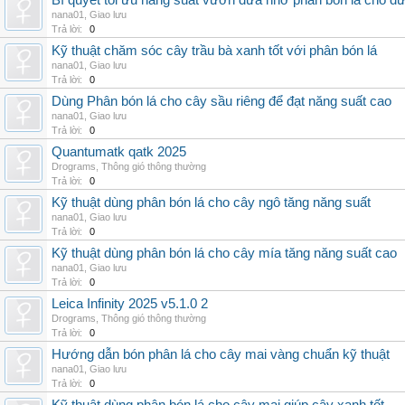
Bí quyết tối ưu năng suất vườn dừa nhờ phân bón lá cho d
nana01
,
Giao lưu
Trả lời:
0
Kỹ thuật chăm sóc cây trầu bà xanh tốt với phân bón lá
nana01
,
Giao lưu
Trả lời:
0
Dùng Phân bón lá cho cây sầu riêng để đạt năng suất cao
nana01
,
Giao lưu
Trả lời:
0
Quantumatk qatk 2025
Drograms
,
Thông gió thông thường
Trả lời:
0
Kỹ thuật dùng phân bón lá cho cây ngô tăng năng suất
nana01
,
Giao lưu
Trả lời:
0
Kỹ thuật dùng phân bón lá cho cây mía tăng năng suất cao
nana01
,
Giao lưu
Trả lời:
0
Leica Infinity 2025 v5.1.0 2
Drograms
,
Thông gió thông thường
Trả lời:
0
Hướng dẫn bón phân lá cho cây mai vàng chuẩn kỹ thuật
nana01
,
Giao lưu
Trả lời:
0