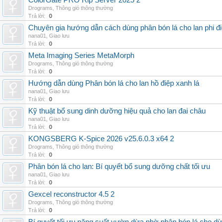
ColorGate PRO Rip Server 2025 2
Drograms
,
Thông gió thông thường
Trả lời:
0
Chuyên gia hướng dẫn cách dùng phân bón lá cho lan phi đ
nana01
,
Giao lưu
Trả lời:
0
Meta Imaging Series MetaMorph
Drograms
,
Thông gió thông thường
Trả lời:
0
Hướng dẫn dùng Phân bón lá cho lan hồ điệp xanh lá
nana01
,
Giao lưu
Trả lời:
0
Kỹ thuật bổ sung dinh dưỡng hiệu quả cho lan đai châu
nana01
,
Giao lưu
Trả lời:
0
KONGSBERG K-Spice 2026 v25.6.0.3 x64 2
Drograms
,
Thông gió thông thường
Trả lời:
0
Phân bón lá cho lan: Bí quyết bổ sung dưỡng chất tối ưu
nana01
,
Giao lưu
Trả lời:
0
Gexcel reconstructor 4.5 2
Drograms
,
Thông gió thông thường
Trả lời:
0