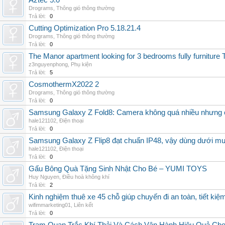
Aztec 5.0
Drograms
,
Thông gió thông thường
Trả lời:
0
Cutting Optimization Pro 5.18.21.4
Drograms
,
Thông gió thông thường
Trả lời:
0
The Manor apartment looking for 3 bedrooms fully furnitur
z3nguyenphong
,
Phụ kiện
Trả lời:
5
CosmothermX2022 2
Drograms
,
Thông gió thông thường
Trả lời:
0
Samsung Galaxy Z Fold8: Camera không quá nhiều nhưng 
hale121102
,
Điện thoại
Trả lời:
0
Samsung Galaxy Z Flip8 đạt chuẩn IP48, vậy dùng dưới m
hale121102
,
Điện thoại
Trả lời:
0
Gấu Bông Quà Tặng Sinh Nhật Cho Bé – YUMI TOYS
Huy Nguyen
,
Điều hoà không khí
Trả lời:
2
Kinh nghiệm thuê xe 45 chỗ giúp chuyến đi an toàn, tiết kiệ
wifimmarketing01
,
Liên kết
Trả lời:
0