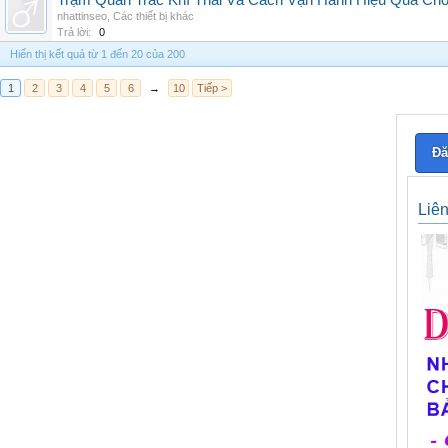
Trạm Quan Trắc Khí Thải Và Cách Vận Hành Hiệu Quả Ch
nhattinseo
,
Các thiết bị khác
Trả lời:
0
Hiển thị kết quả từ 1 đến 20 của 200
1
2
3
4
5
6
→
10
Tiếp >
Đă
Liê