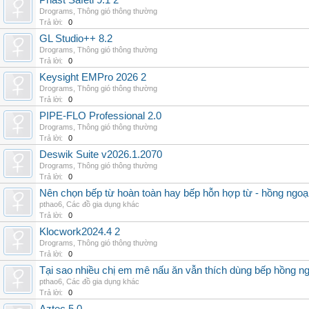
Phast Safeti 9.1 2
Drograms
,
Thông gió thông thường
Trả lời:
0
GL Studio++ 8.2
Drograms
,
Thông gió thông thường
Trả lời:
0
Keysight EMPro 2026 2
Drograms
,
Thông gió thông thường
Trả lời:
0
PIPE-FLO Professional 2.0
Drograms
,
Thông gió thông thường
Trả lời:
0
Deswik Suite v2026.1.2070
Drograms
,
Thông gió thông thường
Trả lời:
0
Nên chọn bếp từ hoàn toàn hay bếp hỗn hợp từ - hồng ngoại 
pthao6
,
Các đồ gia dụng khác
Trả lời:
0
Klocwork2024.4 2
Drograms
,
Thông gió thông thường
Trả lời:
0
Tại sao nhiều chị em mê nấu ăn vẫn thích dùng bếp hồng n
pthao6
,
Các đồ gia dụng khác
Trả lời:
0