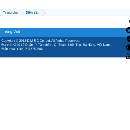
Trang chủ
Diễn đàn
Tiếng Việt
Copyright © 2013 D.M.E.C Co.,Ltd, All Rights Reserved.
Địa chỉ: K190 Lê Duẩn, P. Tân chính, Q. Thanh Khê, Thp. Đà Nẵng, Việt Nam.
Điện thoại: (+84) 5113752506