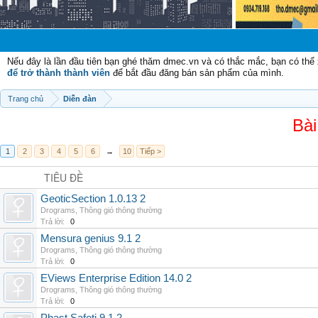
Chào mừng c
Nếu đây là lần đầu tiên bạn ghé thăm dmec.vn và có thắc mắc, bạn có th
để trở thành thành viên
để bắt đầu đăng bán sản phẩm của mình.
Trang chủ
Diễn đàn
Bài
1
2
3
4
5
6
→
10
Tiếp >
TIÊU ĐỀ
GeoticSection 1.0.13 2
Drograms
,
Thông gió thông thường
Trả lời:
0
Mensura genius 9.1 2
Drograms
,
Thông gió thông thường
Trả lời:
0
EViews Enterprise Edition 14.0 2
Drograms
,
Thông gió thông thường
Trả lời:
0