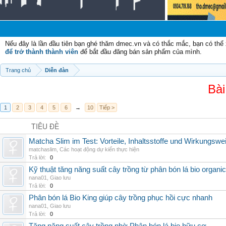
Nếu đây là lần đầu tiên bạn ghé thăm dmec.vn và có thắc mắc, bạn có th
để trở thành thành viên
để bắt đầu đăng bán sản phẩm của mình.
Trang chủ
Diễn đàn
Bài
1
2
3
4
5
6
→
10
Tiếp >
TIÊU ĐỀ
Matcha Slim im Test: Vorteile, Inhaltsstoffe und Wirkungswe
matchaslim
,
Các hoạt động dự kiến thực hiện
Trả lời:
0
Kỹ thuật tăng năng suất cây trồng từ phân bón lá bio organic
nana01
,
Giao lưu
Trả lời:
0
Phân bón lá Bio King giúp cây trồng phục hồi cực nhanh
nana01
,
Giao lưu
Trả lời:
0