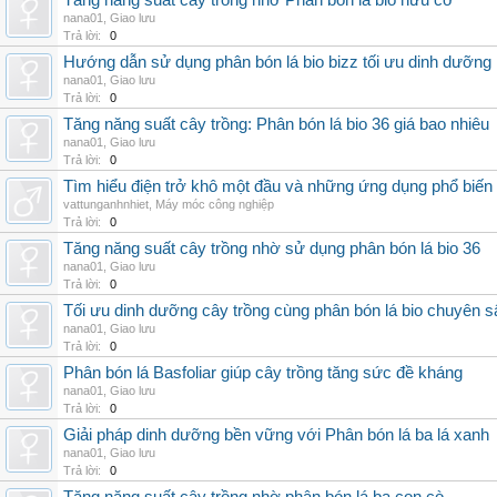
Tăng năng suất cây trồng nhờ Phân bón lá bio hữu cơ
nana01
,
Giao lưu
Trả lời:
0
Hướng dẫn sử dụng phân bón lá bio bizz tối ưu dinh dưỡng
nana01
,
Giao lưu
Trả lời:
0
Tăng năng suất cây trồng: Phân bón lá bio 36 giá bao nhiêu
nana01
,
Giao lưu
Trả lời:
0
Tìm hiểu điện trở khô một đầu và những ứng dụng phổ biến 
vattunganhnhiet
,
Máy móc công nghiệp
Trả lời:
0
Tăng năng suất cây trồng nhờ sử dụng phân bón lá bio 36
nana01
,
Giao lưu
Trả lời:
0
Tối ưu dinh dưỡng cây trồng cùng phân bón lá bio chuyên s
nana01
,
Giao lưu
Trả lời:
0
Phân bón lá Basfoliar giúp cây trồng tăng sức đề kháng
nana01
,
Giao lưu
Trả lời:
0
Giải pháp dinh dưỡng bền vững với Phân bón lá ba lá xanh
nana01
,
Giao lưu
Trả lời:
0