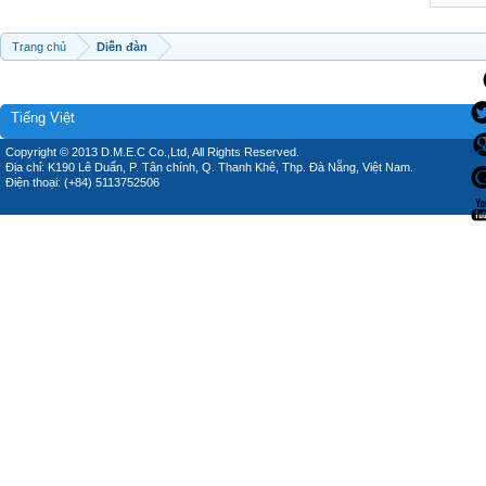
Trang chủ
Diễn đàn
Tiếng Việt
Copyright © 2013 D.M.E.C Co.,Ltd, All Rights Reserved.
Địa chỉ: K190 Lê Duẩn, P. Tân chính, Q. Thanh Khê, Thp. Đà Nẵng, Việt Nam.
Điện thoại: (+84) 5113752506