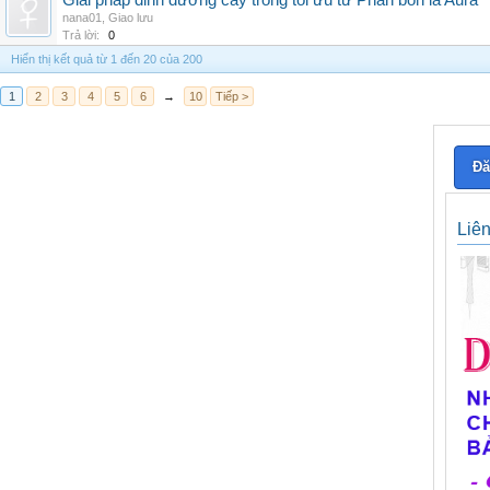
Giải pháp dinh dưỡng cây trồng tối ưu từ Phân bón lá Aura
nana01
,
Giao lưu
Trả lời:
0
Hiển thị kết quả từ 1 đến 20 của 200
1
2
3
4
5
6
→
10
Tiếp >
Đă
Liê