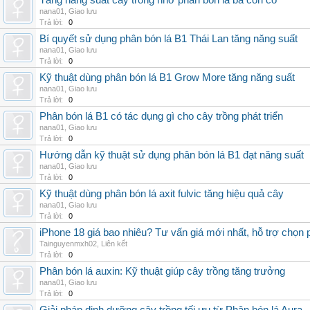
Tăng năng suất cây trồng nhờ phân bón lá ba con cò
nana01
,
Giao lưu
Trả lời:
0
Bí quyết sử dụng phân bón lá B1 Thái Lan tăng năng suất
nana01
,
Giao lưu
Trả lời:
0
Kỹ thuật dùng phân bón lá B1 Grow More tăng năng suất
nana01
,
Giao lưu
Trả lời:
0
Phân bón lá B1 có tác dụng gì cho cây trồng phát triển
nana01
,
Giao lưu
Trả lời:
0
Hướng dẫn kỹ thuật sử dụng phân bón lá B1 đạt năng suất
nana01
,
Giao lưu
Trả lời:
0
Kỹ thuật dùng phân bón lá axit fulvic tăng hiệu quả cây
nana01
,
Giao lưu
Trả lời:
0
iPhone 18 giá bao nhiêu? Tư vấn giá mới nhất, hỗ trợ chọn
Tainguyenmxh02
,
Liên kết
Trả lời:
0
Phân bón lá auxin: Kỹ thuật giúp cây trồng tăng trưởng
nana01
,
Giao lưu
Trả lời:
0