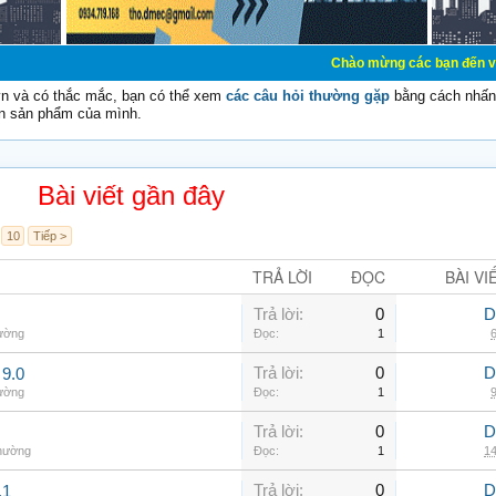
Chào mừng các bạn đến với Diễn đàn Cơ
vn và có thắc mắc, bạn có thể xem
các câu hỏi thường gặp
bằng cách nhấn 
n sản phẩm của mình.
Bài viết gần đây
10
Tiếp >
TRẢ LỜI
ĐỌC
BÀI VI
Trả lời:
0
D
hường
Đọc:
1
6
Trả lời:
0
D
9.0
hường
Đọc:
1
9
Trả lời:
0
D
thường
Đọc:
1
14
Trả lời:
0
D
.1