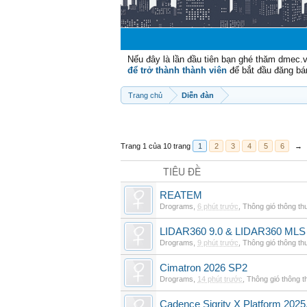
Nếu đây là lần đầu tiên bạn ghé thăm dmec.
để trở thành thành viên
để bắt đầu đăng bá
Trang chủ
Diễn đàn
Trang 1 của 10 trang
1
2
3
4
5
6
→
TIÊU ĐỀ
REATEM
Drograms
,
6 phút trước
,
Thông gió thông t
LIDAR360 9.0 & LIDAR360 MLS 
Drograms
,
9 phút trước
,
Thông gió thông t
Cimatron 2026 SP2
Drograms
,
14 phút trước
,
Thông gió thông 
Cadence Sigrity X Platform 2025