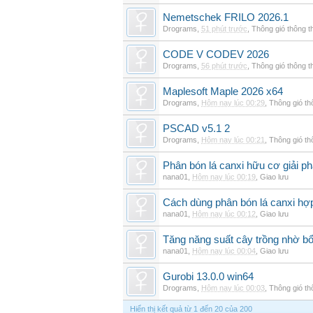
Nemetschek FRILO 2026.1
Drograms
,
51 phút trước
,
Thông gió thông 
CODE V CODEV 2026
Drograms
,
56 phút trước
,
Thông gió thông 
Maplesoft Maple 2026 x64
Drograms
,
Hôm nay lúc 00:29
,
Thông gió t
PSCAD v5.1 2
Drograms
,
Hôm nay lúc 00:21
,
Thông gió t
Phân bón lá canxi hữu cơ giải ph
nana01
,
Hôm nay lúc 00:19
,
Giao lưu
Cách dùng phân bón lá canxi hợp
nana01
,
Hôm nay lúc 00:12
,
Giao lưu
Tăng năng suất cây trồng nhờ bổ
nana01
,
Hôm nay lúc 00:04
,
Giao lưu
Gurobi 13.0.0 win64
Drograms
,
Hôm nay lúc 00:03
,
Thông gió t
Hiển thị kết quả từ 1 đến 20 của 200