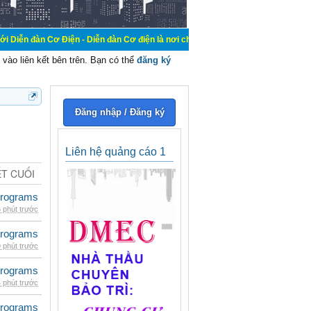
 Điện - Diễn đàn Cơ điện là nơi chia sẽ kiến thức kinh nghiệm trong lãnh vực c
vào liên kết bên trên. Bạn có thể
đăng ký
Đăng nhập / Đăng ký
Liên hệ quảng cáo 1
ẾT CUỐI
rograms
 phút trước
rograms
 phút trước
rograms
 phút trước
rograms