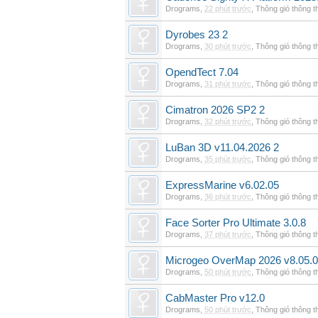
Drograms
,
22 phút trước
,
Thông gió thông 
Dyrobes 23 2
Drograms
,
30 phút trước
,
Thông gió thông 
OpendTect 7.04
Drograms
,
31 phút trước
,
Thông gió thông 
Cimatron 2026 SP2 2
Drograms
,
32 phút trước
,
Thông gió thông 
LuBan 3D v11.04.2026 2
Drograms
,
35 phút trước
,
Thông gió thông 
ExpressMarine v6.02.05
Drograms
,
36 phút trước
,
Thông gió thông 
Face Sorter Pro Ultimate 3.0.8
Drograms
,
37 phút trước
,
Thông gió thông 
Microgeo OverMap 2026 v8.05.0
Drograms
,
50 phút trước
,
Thông gió thông 
CabMaster Pro v12.0
Drograms
,
50 phút trước
,
Thông gió thông 