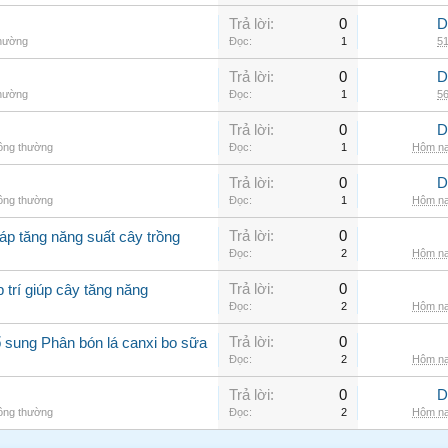
Trả lời:
0
D
thường
Đọc:
1
51
Trả lời:
0
D
thường
Đọc:
1
56
Trả lời:
0
D
hông thường
Đọc:
1
Hôm na
Trả lời:
0
D
hông thường
Đọc:
1
Hôm na
Trả lời:
0
áp tăng năng suất cây trồng
Đọc:
2
Hôm na
Trả lời:
0
 trí giúp cây tăng năng
Đọc:
2
Hôm na
Trả lời:
0
 sung Phân bón lá canxi bo sữa
Đọc:
2
Hôm na
Trả lời:
0
D
hông thường
Đọc:
2
Hôm na