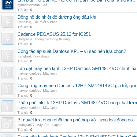
Lần Đầu Tự Bán Xe Tải Cũ Và Bài Học Định Giá "Máu Mặt"
hyundaiviethan
,
Ôtô
Trả lời:
0
Đồng hồ đo nhiệt độ đường ống dầu khí
Linhbilalo
,
Các thiết bị khác
Trả lời:
0
Cadence PEGASUS 25.12 for IC251
Drograms
,
Thông gió thông thường
Trả lời:
0
Công tắc áp suất Danfoss KP1 – vì sao nên lựa chọn?
trangbilalo
,
Xây dựng
Trả lời:
0
Lắp đặt máy nén lạnh 12HP Danfoss SM148T4VC chính hãng, 
maynendanfoss
,
Máy lạnh
Trả lời:
0
Cung ứng máy nén Danfoss 12HP SM148T4VC giá tốt, giao h
maynendanfoss
,
Máy lạnh
Trả lời:
0
Phân phối block 12HP Danfoss SM148T4VC hàng chất lượng,
maynendanfoss
,
Máy lạnh
Trả lời:
0
Bí quyết lựa chọn chổi than phù hợp với từng loại động cơ
quanglan77
,
Máy tính - Laptop
Trả lời:
0