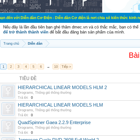
ễn đàn Cơ Điện - Diễn đàn Cơ điện là nơi chia sẽ kiến thức kinh nghiệm trong 
Nếu đây là lần đầu tiên bạn ghé thăm dmec.vn và có thắc mắc, bạn có th
để trở thành thành viên
để bắt đầu đăng bán sản phẩm của mình.
Trang chủ
Diễn đàn
Bài
1
2
3
4
5
6
→
10
Tiếp >
TIÊU ĐỀ
HIERARCHICAL LINEAR MODELS HLM 2
Drograms
,
Thông gió thông thường
Trả lời:
0
HIERARCHICAL LINEAR MODELS HLM
Drograms
,
Thông gió thông thường
Trả lời:
0
QuadSpinner Gaea 2.2.9 Enterprise
Drograms
,
Thông gió thông thường
Trả lời:
0