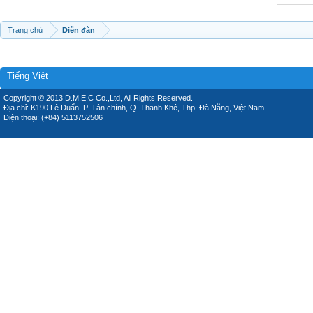
Trang chủ
Diễn đàn
Tiếng Việt
Copyright © 2013 D.M.E.C Co.,Ltd, All Rights Reserved.
Địa chỉ: K190 Lê Duẩn, P. Tân chính, Q. Thanh Khê, Thp. Đà Nẵng, Việt Nam.
Điện thoại: (+84) 5113752506