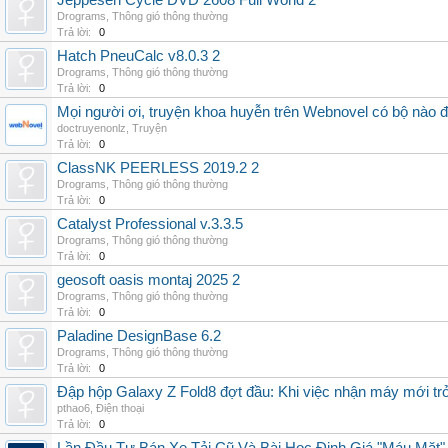
Jeppesen Cycle DVD 2608 Full World 2
Drograms
,
Thông gió thông thường
Trả lời:
0
Hatch PneuCalc v8.0.3 2
Drograms
,
Thông gió thông thường
Trả lời:
0
Mọi người ơi, truyện khoa huyễn trên Webnovel có bộ nào
doctruyenonlz
,
Truyện
Trả lời:
0
ClassNK PEERLESS 2019.2 2
Drograms
,
Thông gió thông thường
Trả lời:
0
Catalyst Professional v.3.3.5
Drograms
,
Thông gió thông thường
Trả lời:
0
geosoft oasis montaj 2025 2
Drograms
,
Thông gió thông thường
Trả lời:
0
Paladine DesignBase 6.2
Drograms
,
Thông gió thông thường
Trả lời:
0
Đập hộp Galaxy Z Fold8 đợt đầu: Khi việc nhận máy mới tr
pthao6
,
Điện thoại
Trả lời:
0