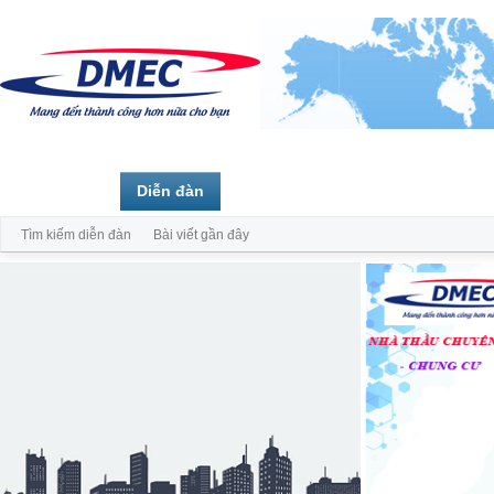
Trang chủ
Diễn đàn
Thành viên
Tìm kiếm diễn đàn
Bài viết gần đây