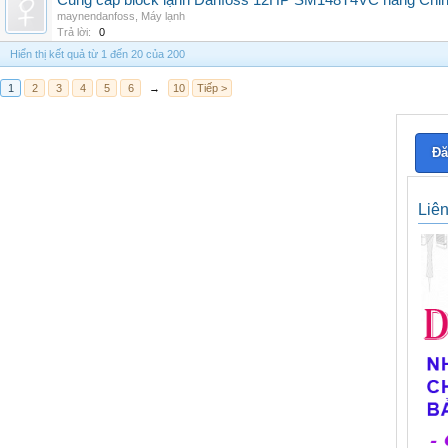
Cung cấp block lạnh Danfoss 12HP SM148T4VC hàng China, g
maynendanfoss
,
Máy lạnh
Trả lời:
0
Hiển thị kết quả từ 1 đến 20 của 200
1
2
3
4
5
6
→
10
Tiếp >
Đă
Liê