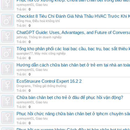
Phục hồi cơ xương khớp: Chữa bàn chân bẹt trong bao lâu
uyenuyen01
,
Giao lưu
Trả lời:
0
Checklist 8 Tiêu Chí Đánh Giá Nhà Thầu HVAC Trước Khi
Hồng Hoa
,
Điều hoà không khí
Trả lời:
0
ChatGPT Guide: Uses, Advantages, and Future of Conversat
jathrutp
,
Thông tin doanh nghiệp
Trả lời:
0
Tổng kho phân phối các loại bạc cầu, bạc trụ, bạc sắt thiêu k
quanglan77
,
Máy móc công nghiệp
Trả lời:
0
Hướng dẫn cách chữa bàn chân bẹt ở trẻ em tại nhà an toà
uyenuyen01
,
Giao lưu
Trả lời:
0
EcoStruxure Control Expert 16.2 2
Drograms
,
Thông gió thông thường
Trả lời:
0
Chữa bàn chân bẹt cho trẻ ở đâu để phục hồi vận động?
uyenuyen01
,
Giao lưu
Trả lời:
0
Phục hồi chức năng chữa bàn chân bẹt ở tphcm chuyên sâ
uyenuyen01
,
Giao lưu
Trả lời:
0