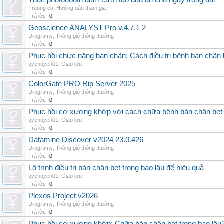
Thuê photobooth đám cưới tạo dấu ấn cho ngày trọng đại
Truong ca
,
Hướng dẫn tham gia
Trả lời:
0
Geoscience ANALYST Pro v.4.7.1 2
Drograms
,
Thông gió thông thường
Trả lời:
0
Phục hồi chức năng bàn chân: Cách điều trị bệnh bàn chân 
uyenuyen01
,
Giao lưu
Trả lời:
0
ColorGate PRO Rip Server 2025
Drograms
,
Thông gió thông thường
Trả lời:
0
Phục hồi cơ xương khớp với cách chữa bệnh bàn chân bẹt
uyenuyen01
,
Giao lưu
Trả lời:
0
Datamine Discover v2024 23.0.426
Drograms
,
Thông gió thông thường
Trả lời:
0
Lộ trình điều trị bàn chân bẹt trong bao lâu để hiệu quả
uyenuyen01
,
Giao lưu
Trả lời:
0
Plexos Project v2026
Drograms
,
Thông gió thông thường
Trả lời:
0