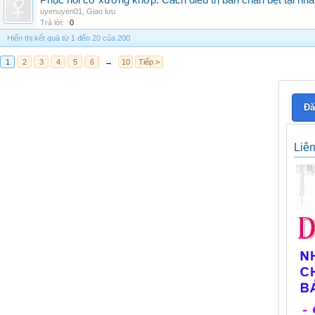
Phục hồi cơ xương khớp: Cách điều trị bàn chân bẹt tại nhà
uyenuyen01
,
Giao lưu
Trả lời:
0
Hiển thị kết quả từ 1 đến 20 của 200
1
2
3
4
5
6
→
10
Tiếp >
Đă
Liê