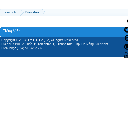
Trang chủ
Diễn đàn
Tiếng Việt
Copyright © 2013 D.M.E.C Co.,Ltd, All Rights Reserved.
Địa chỉ: K190 Lê Duẩn, P. Tân chính, Q. Thanh Khê, Thp. Đà Nẵng, Việt Nam.
Điện thoại: (+84) 5113752506