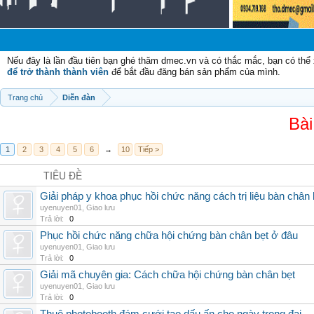
Nếu đây là lần đầu tiên bạn ghé thăm dmec.vn và có thắc mắc, bạn có th
để trở thành thành viên
để bắt đầu đăng bán sản phẩm của mình.
Trang chủ
Diễn đàn
Bài
1
2
3
4
5
6
→
10
Tiếp >
TIÊU ĐỀ
Giải pháp y khoa phục hồi chức năng cách trị liệu bàn chân 
uyenuyen01
,
Giao lưu
Trả lời:
0
Phục hồi chức năng chữa hội chứng bàn chân bẹt ở đâu
uyenuyen01
,
Giao lưu
Trả lời:
0
Giải mã chuyên gia: Cách chữa hội chứng bàn chân bẹt
uyenuyen01
,
Giao lưu
Trả lời:
0