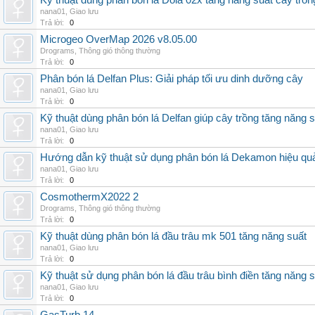
Kỹ thuật dùng phân bón lá Dola 02x tăng năng suất cây trồn
nana01
,
Giao lưu
Trả lời:
0
Microgeo OverMap 2026 v8.05.00
Drograms
,
Thông gió thông thường
Trả lời:
0
Phân bón lá Delfan Plus: Giải pháp tối ưu dinh dưỡng cây
nana01
,
Giao lưu
Trả lời:
0
Kỹ thuật dùng phân bón lá Delfan giúp cây trồng tăng năng 
nana01
,
Giao lưu
Trả lời:
0
Hướng dẫn kỹ thuật sử dụng phân bón lá Dekamon hiệu qu
nana01
,
Giao lưu
Trả lời:
0
CosmothermX2022 2
Drograms
,
Thông gió thông thường
Trả lời:
0
Kỹ thuật dùng phân bón lá đầu trâu mk 501 tăng năng suất
nana01
,
Giao lưu
Trả lời:
0
Kỹ thuật sử dụng phân bón lá đầu trâu bình điền tăng năng 
nana01
,
Giao lưu
Trả lời:
0