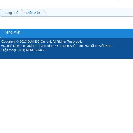
Trang chủ
Diễn đàn
Tiếng Việt
Copyright © 2013 D.M.E.C Co.,Ltd, All Rights Reserved.
Địa chỉ: K190 Lê Duẩn, P. Tân chính, Q. Thanh Khê, Thp. Đà Nẵng, Việt Nam.
Điện thoại: (+84) 5113752506