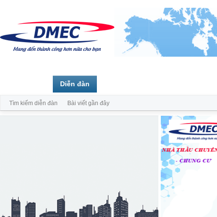
Trang chủ
Diễn đàn
Thành viên
Tìm kiếm diễn đàn
Bài viết gần đây