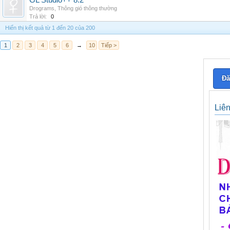
GL Studio++ 8.2
Drograms
,
Thông gió thông thường
Trả lời:
0
Hiển thị kết quả từ 1 đến 20 của 200
1
2
3
4
5
6
→
10
Tiếp >
Đă
Liê