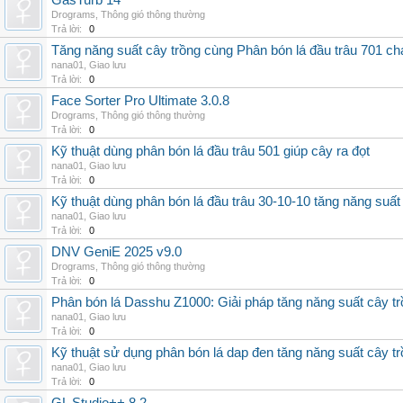
GasTurb 14
Drograms
,
Thông gió thông thường
Trả lời:
0
Tăng năng suất cây trồng cùng Phân bón lá đầu trâu 701 ch
nana01
,
Giao lưu
Trả lời:
0
Face Sorter Pro Ultimate 3.0.8
Drograms
,
Thông gió thông thường
Trả lời:
0
Kỹ thuật dùng phân bón lá đầu trâu 501 giúp cây ra đọt
nana01
,
Giao lưu
Trả lời:
0
Kỹ thuật dùng phân bón lá đầu trâu 30-10-10 tăng năng suất
nana01
,
Giao lưu
Trả lời:
0
DNV GeniE 2025 v9.0
Drograms
,
Thông gió thông thường
Trả lời:
0
Phân bón lá Dasshu Z1000: Giải pháp tăng năng suất cây t
nana01
,
Giao lưu
Trả lời:
0
Kỹ thuật sử dụng phân bón lá dap đen tăng năng suất cây t
nana01
,
Giao lưu
Trả lời:
0