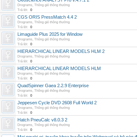
Geoscience ANALYST Pro v.4.7.1 2
Drograms
,
Thông gió thông thường
Trả lời:
0
CGS ORIS PressMatch 4.4 2
Drograms
,
Thông gió thông thường
Trả lời:
0
Limaguide Plus 2025 for Window
Drograms
,
Thông gió thông thường
Trả lời:
0
HIERARCHICAL LINEAR MODELS HLM 2
Drograms
,
Thông gió thông thường
Trả lời:
0
HIERARCHICAL LINEAR MODELS HLM
Drograms
,
Thông gió thông thường
Trả lời:
0
QuadSpinner Gaea 2.2.9 Enterprise
Drograms
,
Thông gió thông thường
Trả lời:
0
Jeppesen Cycle DVD 2608 Full World 2
Drograms
,
Thông gió thông thường
Trả lời:
0
Hatch PneuCalc v8.0.3 2
Drograms
,
Thông gió thông thường
Trả lời:
0