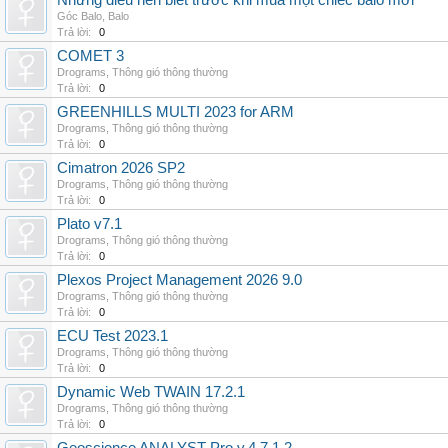
Những điều nên biết trước khi mua một chiếc balo mới
Góc Balo
,
Balo
Trả lời:
0
COMET 3
Drograms
,
Thông gió thông thường
Trả lời:
0
GREENHILLS MULTI 2023 for ARM
Drograms
,
Thông gió thông thường
Trả lời:
0
Cimatron 2026 SP2
Drograms
,
Thông gió thông thường
Trả lời:
0
Plato v7.1
Drograms
,
Thông gió thông thường
Trả lời:
0
Plexos Project Management 2026 9.0
Drograms
,
Thông gió thông thường
Trả lời:
0
ECU Test 2023.1
Drograms
,
Thông gió thông thường
Trả lời:
0
Dynamic Web TWAIN 17.2.1
Drograms
,
Thông gió thông thường
Trả lời:
0