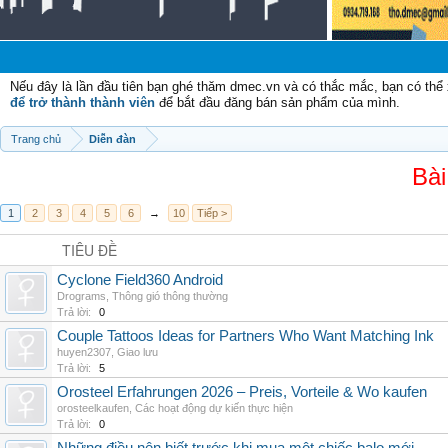
C
Nếu đây là lần đầu tiên bạn ghé thăm dmec.vn và có thắc mắc, bạn có th
để trở thành thành viên
để bắt đầu đăng bán sản phẩm của mình.
Trang chủ
Diễn đàn
Bài
1
2
3
4
5
6
→
10
Tiếp >
TIÊU ĐỀ
Cyclone Field360 Android
Drograms
,
Thông gió thông thường
Trả lời:
0
Couple Tattoos Ideas for Partners Who Want Matching Ink
huyen2307
,
Giao lưu
Trả lời:
5
Orosteel Erfahrungen 2026 – Preis, Vorteile & Wo kaufen
orosteelkaufen
,
Các hoạt động dự kiến thực hiện
Trả lời:
0