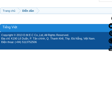
Trang chủ
Diễn đàn
Tiếng Việt
Copyright © 2013 D.M.E.C Co.,Ltd, All Rights Reserved.
Địa chỉ: K190 Lê Duẩn, P. Tân chính, Q. Thanh Khê, Thp. Đà Nẵng, Việt Nam.
Điện thoại: (+84) 5113752506