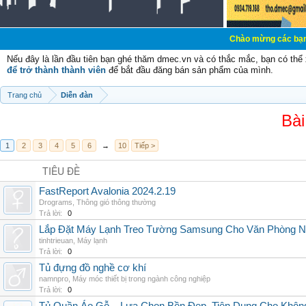
Chào mừng các bạn đến với Diễn 
Nếu đây là lần đầu tiên bạn ghé thăm dmec.vn và có thắc mắc, bạn có th
để trở thành thành viên
để bắt đầu đăng bán sản phẩm của mình.
Trang chủ
Diễn đàn
Bài
1
2
3
4
5
6
→
10
Tiếp >
TIÊU ĐỀ
FastReport Avalonia 2024.2.19
Drograms
,
Thông gió thông thường
Trả lời:
0
Lắp Đặt Máy Lạnh Treo Tường Samsung Cho Văn Phòng 
tinhtrieuan
,
Máy lạnh
Trả lời:
0
Tủ đựng đồ nghề cơ khí
namnpro
,
Máy móc thiết bị trong ngành công nghiệp
Trả lời:
0