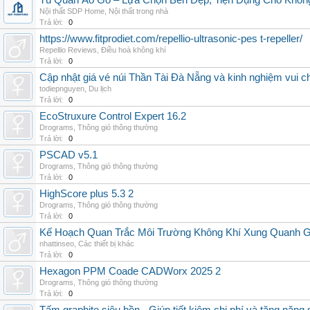
Tủ Quần Áo Gỗ – Lựa Chọn Bền Đẹp, Tiện Dụng Cho Khôn
Nội thất SDP Home
,
Nội thất trong nhà
Trả lời:
0
https://www.fitprodiet.com/repellio-ultrasonic-pes t-repeller/
Repellio Reviews
,
Điều hoà không khí
Trả lời:
0
Cập nhật giá vé núi Thần Tài Đà Nẵng và kinh nghiệm vui c
todiepnguyen
,
Du lịch
Trả lời:
0
EcoStruxure Control Expert 16.2
Drograms
,
Thông gió thông thường
Trả lời:
0
PSCAD v5.1
Drograms
,
Thông gió thông thường
Trả lời:
0
HighScore plus 5.3 2
Drograms
,
Thông gió thông thường
Trả lời:
0
Kế Hoạch Quan Trắc Môi Trường Không Khí Xung Quanh
nhattinseo
,
Các thiết bị khác
Trả lời:
0
Hexagon PPM Coade CADWorx 2025 2
Drograms
,
Thông gió thông thường
Trả lời:
0