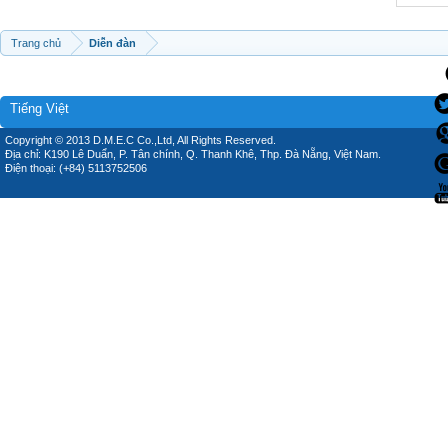
Trang chủ
Diễn đàn
Tiếng Việt
Copyright © 2013 D.M.E.C Co.,Ltd, All Rights Reserved.
Địa chỉ: K190 Lê Duẩn, P. Tân chính, Q. Thanh Khê, Thp. Đà Nẵng, Việt Nam.
Điện thoại: (+84) 5113752506