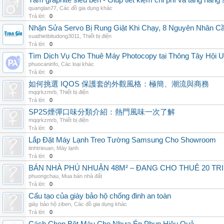
Tấm graphite siêu bền - Giúp tiết kiệm chi phí và tăng năng 
quanglan77
,
Các đồ gia dụng khác
Trả lời:
0
Nhận Sửa Servo Bị Rung Giật Khi Chạy, 8 Nguyên Nhân C
suathietbitudong3011
,
Thiết bị điện
Trả lời:
0
Tìm Dịch Vụ Cho Thuê Máy Photocopy tại Thông Tây Hội U
phuocaninfo
,
Các loại khác
Trả lời:
0
如何挑選 IQOS 保護套的外觀風格：極簡、潮流與商務
mqqrkzmrb
,
Thiết bị điện
Trả lời:
0
SP2S煙彈口味分類介紹：熱門風味一次了解
mqqrkzmrb
,
Thiết bị điện
Trả lời:
0
Lắp Đặt Máy Lạnh Treo Tường Samsung Cho Showroom
tinhtrieuan
,
Máy lạnh
Trả lời:
0
BÁN NHÀ PHÚ NHUẬN 48M² – ĐANG CHO THUÊ 20 TRIỆ
phuongchau
,
Mua bán nhà đất
Trả lời:
0
Cấu tạo của giày bảo hộ chống đinh an toàn
giày bảo hộ ziben
,
Các đồ gia dụng khác
Trả lời:
0