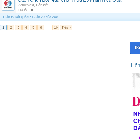
Cách Chọn Bột Màu Cho Nhựa Ép Phun Hiệu Quả
vietucplast
,
Liên kết
Trả lời:
0
Hiển thị kết quả từ 1 đến 20 của 200
1
2
3
4
5
6
→
10
Tiếp >
Đă
Liê