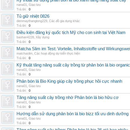
Kỹ thuật sử dụng phân bón lá bio xanh tăng năng suất cây
nana01
,
Giao lưu
Trả lời:
0
Tủ giữ nhiệt 0826
dienmaythanglong229
,
Các đồ gia dụng khác
Trả lời:
0
Điều kiện đăng ký quốc tịch Mỹ cho con sinh tại Việt Nam
baohan4228
,
Xây dựng
Trả lời:
0
Matcha Slim im Test: Vorteile, Inhaltsstoffe und Wirkungswe
matchaslim
,
Các hoạt động dự kiến thực hiện
Trả lời:
0
Kỹ thuật tăng năng suất cây trồng từ phân bón lá bio organic
nana01
,
Giao lưu
Trả lời:
0
Phân bón lá Bio King giúp cây trồng phục hồi cực nhanh
nana01
,
Giao lưu
Trả lời:
0
Tăng năng suất cây trồng nhờ Phân bón lá bio hữu cơ
nana01
,
Giao lưu
Trả lời:
0
Hướng dẫn sử dụng phân bón lá bio bizz tối ưu dinh dưỡng
nana01
,
Giao lưu
Trả lời:
0