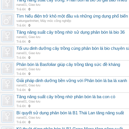
Tăng năng suất cây trồng: Phân bón lá bio 36 giá bao nhiêu
nana01
,
Giao lưu
Trả lời:
0
Tìm hiểu điện trở khô một đầu và những ứng dụng phổ biến 
vattunganhnhiet
,
Máy móc công nghiệp
Trả lời:
0
Tăng năng suất cây trồng nhờ sử dụng phân bón lá bio 36
nana01
,
Giao lưu
Trả lời:
0
Tối ưu dinh dưỡng cây trồng cùng phân bón lá bio chuyên s
nana01
,
Giao lưu
Trả lời:
0
Phân bón lá Basfoliar giúp cây trồng tăng sức đề kháng
nana01
,
Giao lưu
Trả lời:
0
Giải pháp dinh dưỡng bền vững với Phân bón lá ba lá xanh
nana01
,
Giao lưu
Trả lời:
0
Tăng năng suất cây trồng nhờ phân bón lá ba con cò
nana01
,
Giao lưu
Trả lời:
0
Bí quyết sử dụng phân bón lá B1 Thái Lan tăng năng suất
nana01
,
Giao lưu
Trả lời:
0