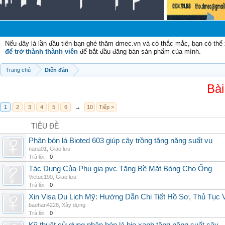
Nếu đây là lần đầu tiên bạn ghé thăm dmec.vn và có thắc mắc, bạn có th
để trở thành thành viên
để bắt đầu đăng bán sản phẩm của mình.
Trang chủ
Diễn đàn
Bài
1
2
3
4
5
6
→
10
Tiếp >
TIÊU ĐỀ
Phân bón lá Bioted 603 giúp cây trồng tăng năng suất vụ
nana01
,
Giao lưu
Trả lời:
0
Tác Dụng Của Phụ gia pvc Tăng Bề Mặt Bóng Cho Ống
Vietuc190
,
Giao lưu
Trả lời:
0
Xin Visa Du Lịch Mỹ: Hướng Dẫn Chi Tiết Hồ Sơ, Thủ Tục
baohan4228
,
Xây dựng
Trả lời:
0