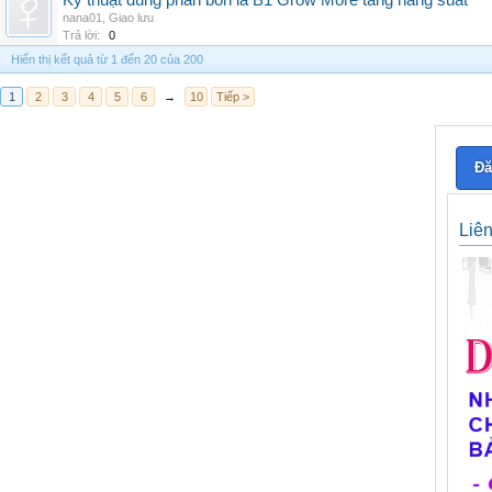
Kỹ thuật dùng phân bón lá B1 Grow More tăng năng suất
nana01
,
Giao lưu
Trả lời:
0
Hiển thị kết quả từ 1 đến 20 của 200
1
2
3
4
5
6
→
10
Tiếp >
Đă
Liê