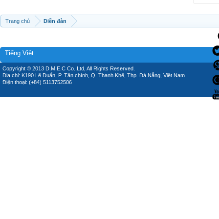
Trang chủ
Diễn đàn
Tiếng Việt
Copyright © 2013 D.M.E.C Co.,Ltd, All Rights Reserved.
Địa chỉ: K190 Lê Duẩn, P. Tân chính, Q. Thanh Khê, Thp. Đà Nẵng, Việt Nam.
Điện thoại: (+84) 5113752506