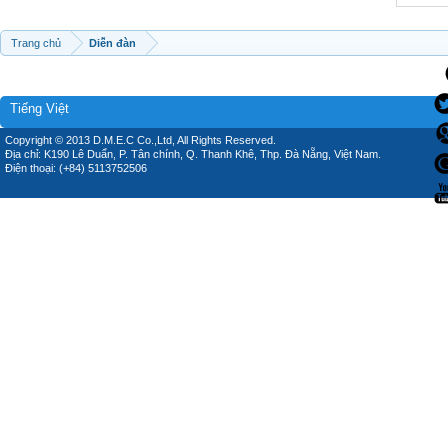
Trang chủ
Diễn đàn
Tiếng Việt
Copyright © 2013 D.M.E.C Co.,Ltd, All Rights Reserved.
Địa chỉ: K190 Lê Duẩn, P. Tân chính, Q. Thanh Khê, Thp. Đà Nẵng, Việt Nam.
Điện thoại: (+84) 5113752506