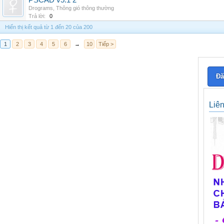
PSCAD v5.1 2
Drograms
,
Thông gió thông thường
Trả lời:
0
Hiển thị kết quả từ 1 đến 20 của 200
1
2
3
4
5
6
→
10
Tiếp >
Đă
Liê