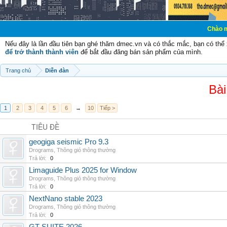
Chào mừng các bạn 
Nếu đây là lần đầu tiên bạn ghé thăm dmec.vn và có thắc mắc, bạn có th
để trở thành thành viên
để bắt đầu đăng bán sản phẩm của mình.
Trang chủ
Diễn đàn
Bài
1
2
3
4
5
6
→
10
Tiếp >
TIÊU ĐỀ
geogiga seismic Pro 9.3
Drograms
,
Thông gió thông thường
Trả lời:
0
Limaguide Plus 2025 for Window
Drograms
,
Thông gió thông thường
Trả lời:
0
NextNano stable 2023
Drograms
,
Thông gió thông thường
Trả lời:
0