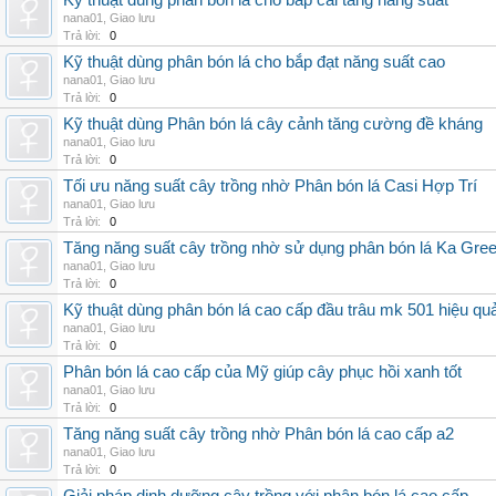
Kỹ thuật dùng phân bón lá cho bắp cải tăng năng suất
nana01
,
Giao lưu
Trả lời:
0
Kỹ thuật dùng phân bón lá cho bắp đạt năng suất cao
nana01
,
Giao lưu
Trả lời:
0
Kỹ thuật dùng Phân bón lá cây cảnh tăng cường đề kháng
nana01
,
Giao lưu
Trả lời:
0
Tối ưu năng suất cây trồng nhờ Phân bón lá Casi Hợp Trí
nana01
,
Giao lưu
Trả lời:
0
Tăng năng suất cây trồng nhờ sử dụng phân bón lá Ka Gre
nana01
,
Giao lưu
Trả lời:
0
Kỹ thuật dùng phân bón lá cao cấp đầu trâu mk 501 hiệu qu
nana01
,
Giao lưu
Trả lời:
0
Phân bón lá cao cấp của Mỹ giúp cây phục hồi xanh tốt
nana01
,
Giao lưu
Trả lời:
0
Tăng năng suất cây trồng nhờ Phân bón lá cao cấp a2
nana01
,
Giao lưu
Trả lời:
0