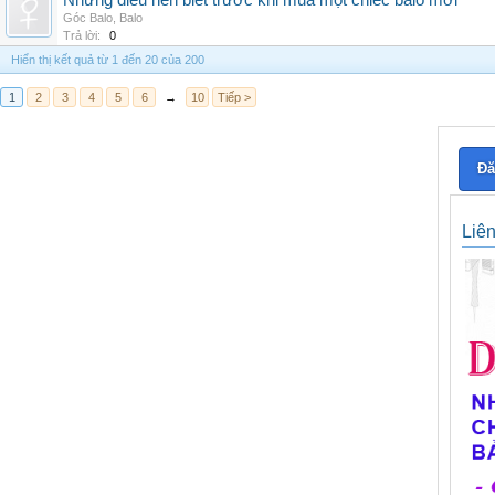
Những điều nên biết trước khi mua một chiếc balo mới
Góc Balo
,
Balo
Trả lời:
0
Hiển thị kết quả từ 1 đến 20 của 200
1
2
3
4
5
6
→
10
Tiếp >
Đă
Liê