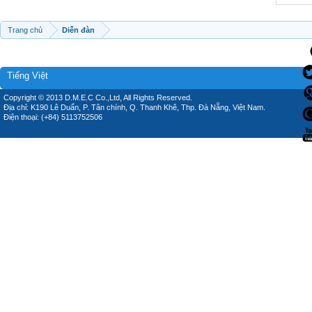
Trang chủ
Diễn đàn
Tiếng Việt
Copyright © 2013 D.M.E.C Co.,Ltd, All Rights Reserved.
Địa chỉ: K190 Lê Duẩn, P. Tân chính, Q. Thanh Khê, Thp. Đà Nẵng, Việt Nam.
Điện thoại: (+84) 5113752506