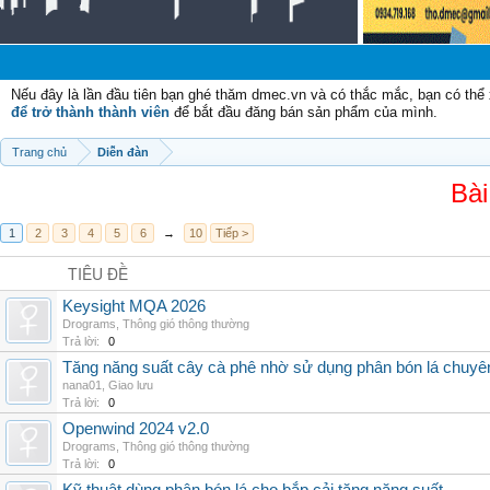
Nếu đây là lần đầu tiên bạn ghé thăm dmec.vn và có thắc mắc, bạn có th
để trở thành thành viên
để bắt đầu đăng bán sản phẩm của mình.
Trang chủ
Diễn đàn
Bài
1
2
3
4
5
6
→
10
Tiếp >
TIÊU ĐỀ
Keysight MQA 2026
Drograms
,
Thông gió thông thường
Trả lời:
0
Tăng năng suất cây cà phê nhờ sử dụng phân bón lá chuyê
nana01
,
Giao lưu
Trả lời:
0
Openwind 2024 v2.0
Drograms
,
Thông gió thông thường
Trả lời:
0