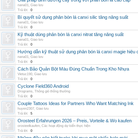
Giải pháp dinh dưỡng cây trồng với phân bón lá cao cấp
nana01
,
Giao lưu
Trả lời:
0
Bí quyết sử dụng phân bón lá canxi silic tăng năng suất
nana01
,
Giao lưu
Trả lời:
0
Kỹ thuật dùng phân bón lá canxi nitrat tăng năng suất
nana01
,
Giao lưu
Trả lời:
0
Hướng dẫn kỹ thuật sử dụng phân bón lá canxi magie hiệu 
nana01
,
Giao lưu
Trả lời:
0
Cách Bảo Quản Bột Màu Đúng Chuẩn Trong Kho Nhựa
Vietuc190
,
Giao lưu
Trả lời:
0
Cyclone Field360 Android
Drograms
,
Thông gió thông thường
Trả lời:
0
Couple Tattoos Ideas for Partners Who Want Matching Ink
huyen2307
,
Giao lưu
Trả lời:
5
Orosteel Erfahrungen 2026 – Preis, Vorteile & Wo kaufen
orosteelkaufen
,
Các hoạt động dự kiến thực hiện
Trả lời:
0