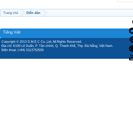
Trang chủ
Diễn đàn
Tiếng Việt
Copyright © 2013 D.M.E.C Co.,Ltd, All Rights Reserved.
Địa chỉ: K190 Lê Duẩn, P. Tân chính, Q. Thanh Khê, Thp. Đà Nẵng, Việt Nam.
Điện thoại: (+84) 5113752506