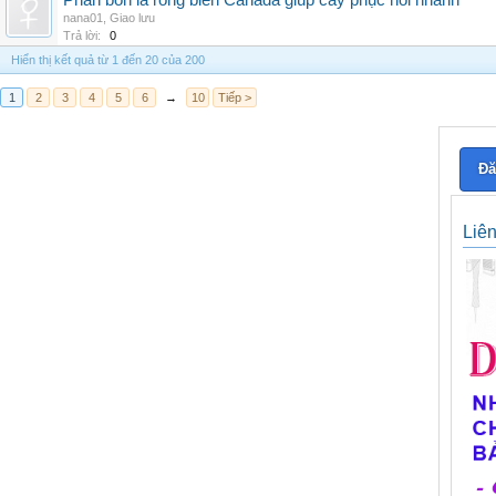
Phân bón lá rong biển Canada giúp cây phục hồi nhanh
nana01
,
Giao lưu
Trả lời:
0
Hiển thị kết quả từ 1 đến 20 của 200
1
2
3
4
5
6
→
10
Tiếp >
Đă
Liê