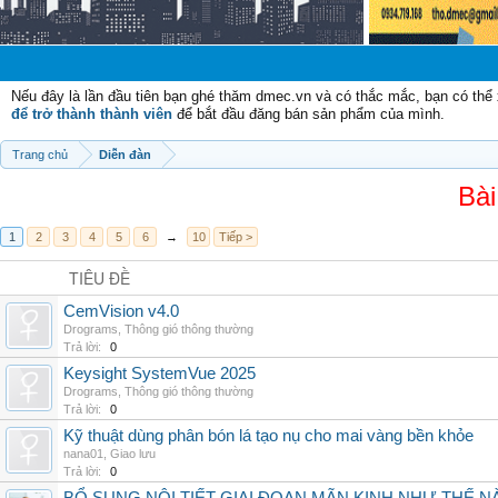
Chào mừn
Nếu đây là lần đầu tiên bạn ghé thăm dmec.vn và có thắc mắc, bạn có th
để trở thành thành viên
để bắt đầu đăng bán sản phẩm của mình.
Trang chủ
Diễn đàn
Bài
1
2
3
4
5
6
→
10
Tiếp >
TIÊU ĐỀ
CemVision v4.0
Drograms
,
Thông gió thông thường
Trả lời:
0
Keysight SystemVue 2025
Drograms
,
Thông gió thông thường
Trả lời:
0
Kỹ thuật dùng phân bón lá tạo nụ cho mai vàng bền khỏe
nana01
,
Giao lưu
Trả lời:
0