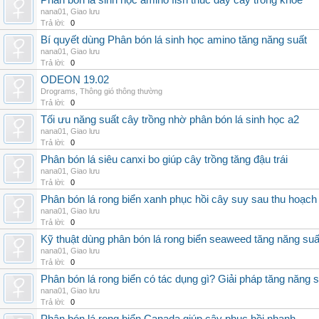
Phân bón lá sinh học amino fish thúc đẩy cây trồng khỏe
nana01
,
Giao lưu
Trả lời:
0
Bí quyết dùng Phân bón lá sinh học amino tăng năng suất
nana01
,
Giao lưu
Trả lời:
0
ODEON 19.02
Drograms
,
Thông gió thông thường
Trả lời:
0
Tối ưu năng suất cây trồng nhờ phân bón lá sinh học a2
nana01
,
Giao lưu
Trả lời:
0
Phân bón lá siêu canxi bo giúp cây trồng tăng đậu trái
nana01
,
Giao lưu
Trả lời:
0
Phân bón lá rong biển xanh phục hồi cây suy sau thu hoạch
nana01
,
Giao lưu
Trả lời:
0
Kỹ thuật dùng phân bón lá rong biển seaweed tăng năng suấ
nana01
,
Giao lưu
Trả lời:
0
Phân bón lá rong biển có tác dụng gì? Giải pháp tăng năng 
nana01
,
Giao lưu
Trả lời:
0