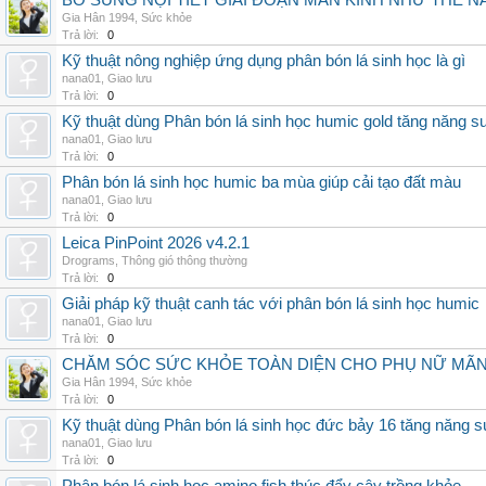
BỔ SUNG NỘI TIẾT GIAI ĐOẠN MÃN KINH NHƯ THẾ 
Gia Hân 1994
,
Sức khỏe
Trả lời:
0
Kỹ thuật nông nghiệp ứng dụng phân bón lá sinh học là gì
nana01
,
Giao lưu
Trả lời:
0
Kỹ thuật dùng Phân bón lá sinh học humic gold tăng năng s
nana01
,
Giao lưu
Trả lời:
0
Phân bón lá sinh học humic ba mùa giúp cải tạo đất màu
nana01
,
Giao lưu
Trả lời:
0
Leica PinPoint 2026 v4.2.1
Drograms
,
Thông gió thông thường
Trả lời:
0
Giải pháp kỹ thuật canh tác với phân bón lá sinh học humic
nana01
,
Giao lưu
Trả lời:
0
CHĂM SÓC SỨC KHỎE TOÀN DIỆN CHO PHỤ NỮ MÃN 
Gia Hân 1994
,
Sức khỏe
Trả lời:
0
Kỹ thuật dùng Phân bón lá sinh học đức bảy 16 tăng năng s
nana01
,
Giao lưu
Trả lời:
0