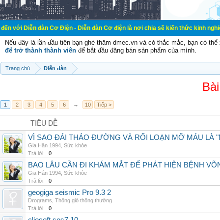
đàn Cơ Điện - Diễn đàn Cơ điện là nơi chia sẽ kiến thức kinh nghiệm trong lãnh
Nếu đây là lần đầu tiên bạn ghé thăm dmec.vn và có thắc mắc, bạn có th
để trở thành thành viên
để bắt đầu đăng bán sản phẩm của mình.
Trang chủ
Diễn đàn
Bài
1
2
3
4
5
6
→
10
Tiếp >
TIÊU ĐỀ
VÌ SAO ĐÁI THÁO ĐƯỜNG VÀ RỐI LOẠN MỠ MÁU LÀ 
Gia Hân 1994
,
Sức khỏe
Trả lời:
0
BAO LÂU CẦN ĐI KHÁM MẮT ĐỂ PHÁT HIỆN BỆNH V
Gia Hân 1994
,
Sức khỏe
Trả lời:
0
geogiga seismic Pro 9.3 2
Drograms
,
Thông gió thông thường
Trả lời:
0