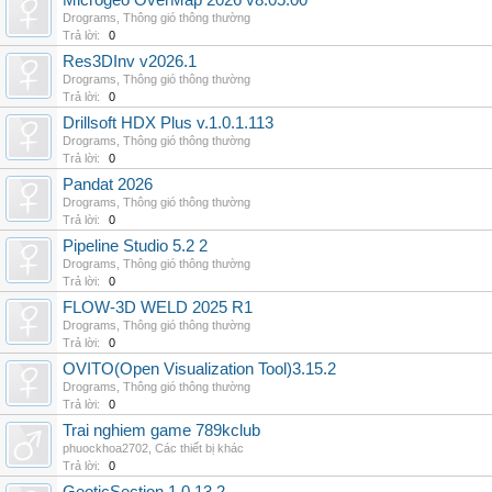
Microgeo OverMap 2026 v8.05.00
Drograms
,
Thông gió thông thường
Trả lời:
0
Res3DInv v2026.1
Drograms
,
Thông gió thông thường
Trả lời:
0
Drillsoft HDX Plus v.1.0.1.113
Drograms
,
Thông gió thông thường
Trả lời:
0
Pandat 2026
Drograms
,
Thông gió thông thường
Trả lời:
0
Pipeline Studio 5.2 2
Drograms
,
Thông gió thông thường
Trả lời:
0
FLOW-3D WELD 2025 R1
Drograms
,
Thông gió thông thường
Trả lời:
0
OVITO(Open Visualization Tool)3.15.2
Drograms
,
Thông gió thông thường
Trả lời:
0
Trai nghiem game 789kclub
phuockhoa2702
,
Các thiết bị khác
Trả lời:
0