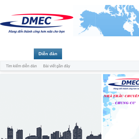
Trang chủ
Diễn đàn
Thành viên
Tìm kiếm diễn đàn
Bài viết gần đây