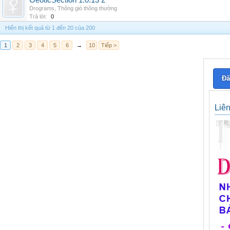
GeoticSection 1.0.13 2
Drograms
,
Thông gió thông thường
Trả lời:
0
Hiển thị kết quả từ 1 đến 20 của 200
1
2
3
4
5
6
→
10
Tiếp >
Đă
Liê