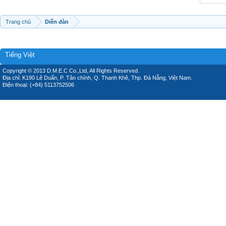
Trang chủ
Diễn đàn
Tiếng Việt
Copyright © 2013 D.M.E.C Co.,Ltd, All Rights Reserved.
Địa chỉ: K190 Lê Duẩn, P. Tân chính, Q. Thanh Khê, Thp. Đà Nẵng, Việt Nam.
Điện thoại: (+84) 5113752506