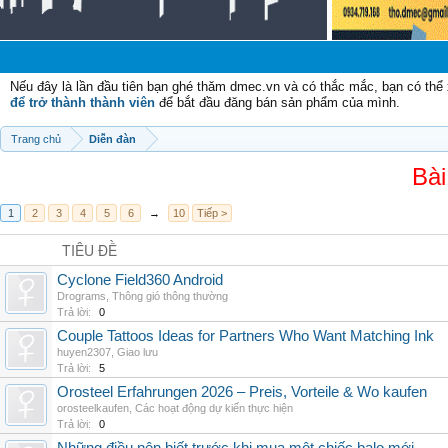
C
Nếu đây là lần đầu tiên bạn ghé thăm dmec.vn và có thắc mắc, bạn có th
để trở thành thành viên
để bắt đầu đăng bán sản phẩm của mình.
Trang chủ
Diễn đàn
Bài
1
2
3
4
5
6
→
10
Tiếp >
TIÊU ĐỀ
Cyclone Field360 Android
Drograms
,
Thông gió thông thường
Trả lời:
0
Couple Tattoos Ideas for Partners Who Want Matching Ink
huyen2307
,
Giao lưu
Trả lời:
5
Orosteel Erfahrungen 2026 – Preis, Vorteile & Wo kaufen
orosteelkaufen
,
Các hoạt động dự kiến thực hiện
Trả lời:
0