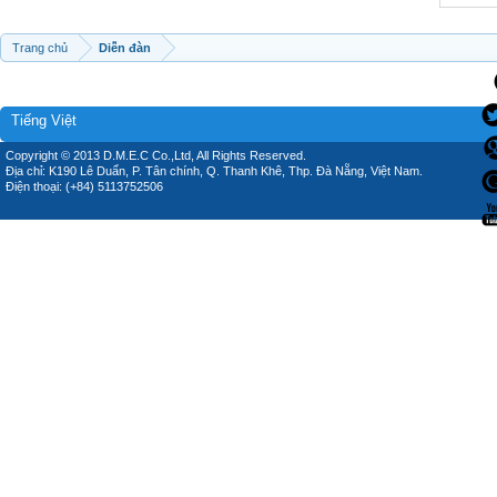
Trang chủ
Diễn đàn
Tiếng Việt
Copyright © 2013 D.M.E.C Co.,Ltd, All Rights Reserved.
Địa chỉ: K190 Lê Duẩn, P. Tân chính, Q. Thanh Khê, Thp. Đà Nẵng, Việt Nam.
Điện thoại: (+84) 5113752506