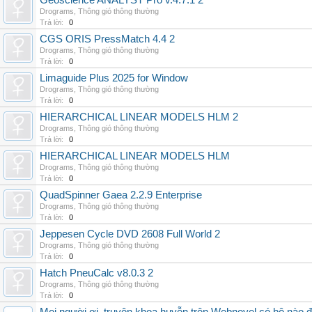
Geoscience ANALYST Pro v.4.7.1 2
Drograms
,
Thông gió thông thường
Trả lời:
0
CGS ORIS PressMatch 4.4 2
Drograms
,
Thông gió thông thường
Trả lời:
0
Limaguide Plus 2025 for Window
Drograms
,
Thông gió thông thường
Trả lời:
0
HIERARCHICAL LINEAR MODELS HLM 2
Drograms
,
Thông gió thông thường
Trả lời:
0
HIERARCHICAL LINEAR MODELS HLM
Drograms
,
Thông gió thông thường
Trả lời:
0
QuadSpinner Gaea 2.2.9 Enterprise
Drograms
,
Thông gió thông thường
Trả lời:
0
Jeppesen Cycle DVD 2608 Full World 2
Drograms
,
Thông gió thông thường
Trả lời:
0
Hatch PneuCalc v8.0.3 2
Drograms
,
Thông gió thông thường
Trả lời:
0