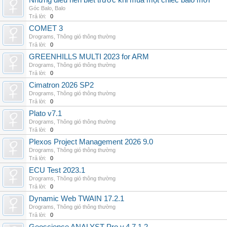
Những điều nên biết trước khi mua một chiếc balo mới
Góc Balo
,
Balo
Trả lời:
0
COMET 3
Drograms
,
Thông gió thông thường
Trả lời:
0
GREENHILLS MULTI 2023 for ARM
Drograms
,
Thông gió thông thường
Trả lời:
0
Cimatron 2026 SP2
Drograms
,
Thông gió thông thường
Trả lời:
0
Plato v7.1
Drograms
,
Thông gió thông thường
Trả lời:
0
Plexos Project Management 2026 9.0
Drograms
,
Thông gió thông thường
Trả lời:
0
ECU Test 2023.1
Drograms
,
Thông gió thông thường
Trả lời:
0
Dynamic Web TWAIN 17.2.1
Drograms
,
Thông gió thông thường
Trả lời:
0