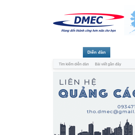
Trang chủ
Diễn đàn
Thành vi
Tìm kiếm diễn đàn
Bài viết gần đây