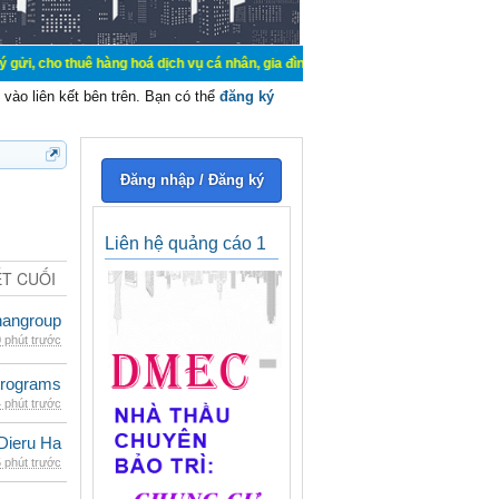
ê hàng hoá dịch vụ cá nhân, gia đình. Mua bán, ký gửi, cho thuê thiết bị hệ t
vào liên kết bên trên. Bạn có thể
đăng ký
Đăng nhập / Đăng ký
Liên hệ quảng cáo 1
ẾT CUỐI
nangroup
 phút trước
rograms
 phút trước
Dieru Ha
 phút trước