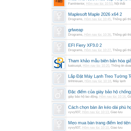
FamInterior
,
Hôm nay lúc 10:53
,
Nội thất
Maplesoft Maple 2026 x64 2
Drograms
,
Hôm nay lúc 10:45
,
Thông gió t
grlweap
Drograms
,
Hôm nay lúc 10:36
,
Thông gió t
EFI Fiery XF9.0 2
Drograms
,
Hôm nay lúc 10:27
,
Thông gió t
Tham khảo mẫu biên bản hòa giải
luatsuspt
,
Hôm nay lúc 10:20
,
Thông tin doa
Lắp Đặt Máy Lạnh Treo Tường 
tinhtrieuan
,
Hôm nay lúc 10:18
,
Máy lạnh
Đặc điểm của giày bảo hộ chốn
giày bảo hộ lao động
,
Hôm nay lúc 10:16
,
Gi
Cách chọn bàn ăn kéo dài phù h
vyvy937
,
Hôm nay lúc 10:13
,
Giao lưu
Mẹo mua bàn trang điểm led tiện
vyvy937
,
Hôm nay lúc 10:10
,
Giao lưu