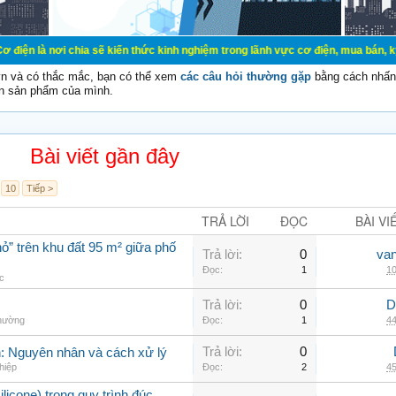
chia sẽ kiến thức kinh nghiệm trong lãnh vực cơ điện, mua bán, ký gửi, cho thu
vn và có thắc mắc, bạn có thể xem
các câu hỏi thường gặp
bằng cách nhấn 
n sản phẩm của mình.
Bài viết gần đây
10
Tiếp >
TRẢ LỜI
ĐỌC
BÀI VI
ỏ” trên khu đất 95 m² giữa phố
Trả lời:
0
va
Đọc:
1
10
ác
Trả lời:
0
D
thường
Đọc:
1
44
Trả lời:
0
nh: Nguyên nhân và cách xử lý
hiệp
Đọc:
2
45
ilicone) trong quy trình đúc