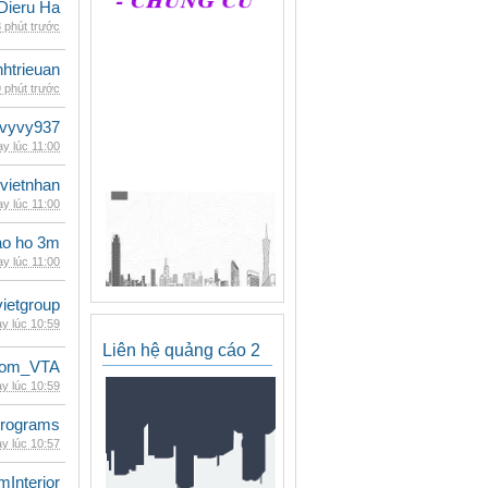
Dieru Ha
 phút trước
inhtrieuan
 phút trước
vyvy937
y lúc 11:00
vietnhan
y lúc 11:00
ao ho 3m
y lúc 11:00
vietgroup
y lúc 10:59
Liên hệ quảng cáo 2
dom_VTA
y lúc 10:59
rograms
y lúc 10:57
mInterior