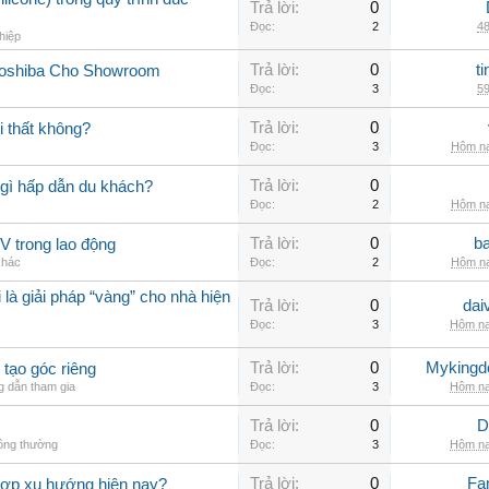
Trả lời:
0
Đọc:
2
48
hiệp
Trả lời:
0
t
Toshiba Cho Showroom
Đọc:
3
59
Trả lời:
0
 thất không?
Đọc:
3
Hôm na
Trả lời:
0
gì hấp dẫn du khách?
Đọc:
2
Hôm na
Trả lời:
0
b
V trong lao động
khác
Đọc:
2
Hôm na
 là giải pháp “vàng” cho nhà hiện
Trả lời:
0
dai
Đọc:
3
Hôm na
Trả lời:
0
Myking
 tạo góc riêng
 dẫn tham gia
Đọc:
3
Hôm na
Trả lời:
0
D
hông thường
Đọc:
3
Hôm na
Trả lời:
0
Fa
hợp xu hướng hiện nay?