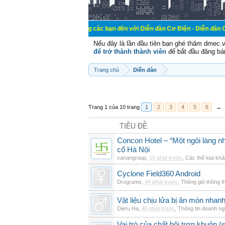
Chào mừng các bạn đến với Diễn đàn Cơ Điện - Diễn đàn Cơ điện là nơi 
Nếu đây là lần đầu tiên bạn ghé thăm dmec.
để trở thành thành viên
để bắt đầu đăng bá
Trang chủ
Diễn đàn
Trang 1 của 10 trang
1
2
3
4
5
6
→
TIÊU ĐỀ
Concon Hotel – “Một ngôi làng nh
cổ Hà Nội
vanangroup
,
10 phút trước
,
Các thể loại kh
Cyclone Field360 Android
Drograms
,
44 phút trước
,
Thông gió thông 
Vật liệu chịu lửa bị ăn mòn nha
Dieru Ha
,
45 phút trước
,
Thông tin doanh ng
Vai trò của chất bôi trơn khuôn (s