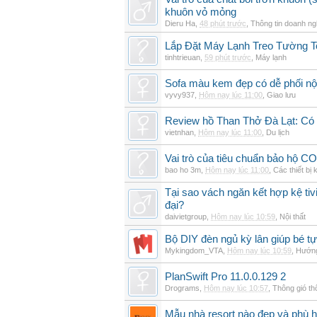
khuôn vỏ mỏng
Dieru Ha
,
48 phút trước
,
Thông tin doanh ng
Lắp Đặt Máy Lạnh Treo Tường 
tinhtrieuan
,
59 phút trước
,
Máy lạnh
Sofa màu kem đẹp có dễ phối nội
vyvy937
,
Hôm nay lúc 11:00
,
Giao lưu
Review hồ Than Thở Đà Lạt: Có 
vietnhan
,
Hôm nay lúc 11:00
,
Du lịch
Vai trò của tiêu chuẩn bảo hộ CO
bao ho 3m
,
Hôm nay lúc 11:00
,
Các thiết bị 
Tại sao vách ngăn kết hợp kệ tivi
đại?
daivietgroup
,
Hôm nay lúc 10:59
,
Nội thất
Bộ DIY đèn ngủ kỳ lân giúp bé tự
Mykingdom_VTA
,
Hôm nay lúc 10:59
,
Hướng
PlanSwift Pro 11.0.0.129 2
Drograms
,
Hôm nay lúc 10:57
,
Thông gió t
Mẫu nhà resort nào đẹp và phù 