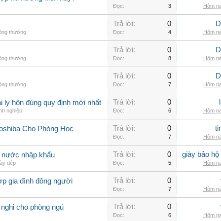
Đọc:
3
Hôm na
Trả lời:
0
D
hông thường
Đọc:
4
Hôm na
Trả lời:
0
D
hông thường
Đọc:
8
Hôm na
Trả lời:
0
D
hông thường
Đọc:
7
Hôm na
Trả lời:
0
 ly hôn đúng quy định mới nhất
nh nghiệp
Đọc:
6
Hôm na
Trả lời:
0
t
Toshiba Cho Phòng Học
Đọc:
7
Hôm na
Trả lời:
0
giày bảo hộ
g nước nhập khẩu
ày dép
Đọc:
5
Hôm na
Trả lời:
0
ợp gia đình đông người
Đọc:
7
Hôm na
Trả lời:
0
 nghi cho phòng ngủ
Đọc:
6
Hôm na