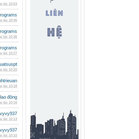
y lúc 10:53
rograms
y lúc 10:45
rograms
y lúc 10:36
rograms
y lúc 10:27
luatsuspt
y lúc 10:20
inhtrieuan
y lúc 10:18
 lao động
y lúc 10:16
vyvy937
y lúc 10:13
vyvy937
y lúc 10:10