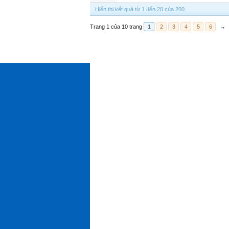
Hiển thị kết quả từ 1 đến 20 của 200
Trang 1 của 10 trang
1
2
3
4
5
6
→