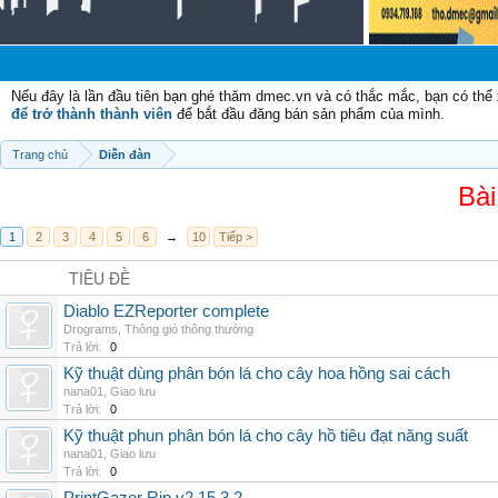
Ch
Nếu đây là lần đầu tiên bạn ghé thăm dmec.vn và có thắc mắc, bạn có th
để trở thành thành viên
để bắt đầu đăng bán sản phẩm của mình.
Trang chủ
Diễn đàn
Bài
1
2
3
4
5
6
→
10
Tiếp >
TIÊU ĐỀ
Diablo EZReporter complete
Drograms
,
Thông gió thông thường
Trả lời:
0
Kỹ thuật dùng phân bón lá cho cây hoa hồng sai cách
nana01
,
Giao lưu
Trả lời:
0
Kỹ thuật phun phân bón lá cho cây hồ tiêu đạt năng suất
nana01
,
Giao lưu
Trả lời:
0