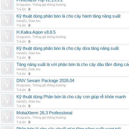
PrintGazer Rip v2.15.3 2
Drograms
,
Thông gió thông thường
Trả lời:
0
Kỹ thuật dùng phân bón lá cho cây hành tăng năng suất
nana01
,
Giao lưu
Trả lời:
0
H.Kalka Aqion v8.8.5
Drograms
,
Thông gió thông thường
Trả lời:
0
Kỹ thuật dùng phân bón lá cho cây dừa tăng năng suất
nana01
,
Giao lưu
Trả lời:
0
Tăng năng suất lá với phân bón lá cho cây dâu tằm đúng c
nana01
,
Giao lưu
Trả lời:
0
DNV Sesam Package 2026.04
Drograms
,
Thông gió thông thường
Trả lời:
0
Kỹ thuật dùng Phân bón lá cho cây con giúp rễ khỏe mạnh
nana01
,
Giao lưu
Trả lời:
0
MobaXterm 26.3 Professional
Drograms
,
Thông gió thông thường
Trả lời:
0