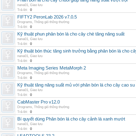
Phân bón lá cho cây chuối giúp tăng năng suất vượt trội
nana01
,
Giao lưu
Trả lời:
0
FIFTY2 PeronLab 2026 v7.0.5
Drograms
,
Thông gió thông thường
Trả lời:
0
Kỹ thuật phun phân bón lá cho cây chè tăng năng suất
nana01
,
Giao lưu
Trả lời:
0
Kỹ thuật bón thúc tăng sinh trưởng bằng phân bón lá cho c
nana01
,
Giao lưu
Trả lời:
0
Meta Imaging Series MetaMorph 2
Drograms
,
Thông gió thông thường
Trả lời:
0
Kỹ thuật tăng năng suất mủ với phân bón lá cho cây cao su
nana01
,
Giao lưu
Trả lời:
0
CabMaster Pro v12.0
Drograms
,
Thông gió thông thường
Trả lời:
0
Bí quyết dùng Phân bón lá cho cây cảnh lá xanh mướt
nana01
,
Giao lưu
Trả lời:
0