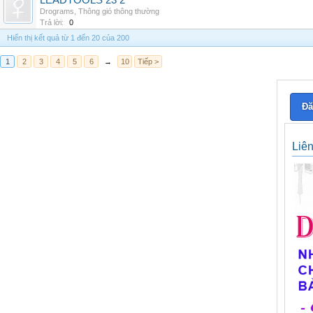
LEADTOOLS 23 2
Drograms
,
Thông gió thông thường
Trả lời:
0
Hiển thị kết quả từ 1 đến 20 của 200
1
2
3
4
5
6
→
10
Tiếp >
Đă
Liê