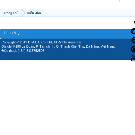
Trang chủ
Diễn đàn
Tiếng Việt
Copyright © 2013 D.M.E.C Co.,Ltd, All Rights Reserved.
Địa chỉ: K190 Lê Duẩn, P. Tân chính, Q. Thanh Khê, Thp. Đà Nẵng, Việt Nam.
Điện thoại: (+84) 5113752506