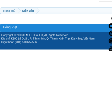
Trang chủ
Diễn đàn
Tiếng Việt
Copyright © 2013 D.M.E.C Co.,Ltd, All Rights Reserved.
Địa chỉ: K190 Lê Duẩn, P. Tân chính, Q. Thanh Khê, Thp. Đà Nẵng, Việt Nam.
Điện thoại: (+84) 5113752506