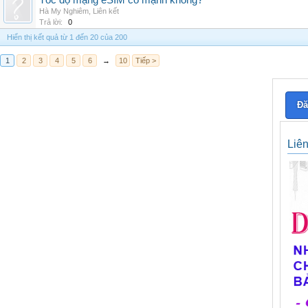
Tốc độ mạng eSIM có mạnh không?
Hà My Nghiêm
,
Liên kết
Trả lời:
0
Hiển thị kết quả từ 1 đến 20 của 200
1
2
3
4
5
6
→
10
Tiếp >
Đă
Liê