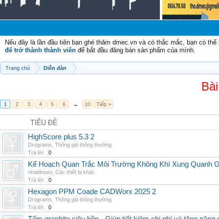
Nếu đây là lần đầu tiên bạn ghé thăm dmec.vn và có thắc mắc, bạn có th
để trở thành thành viên
để bắt đầu đăng bán sản phẩm của mình.
Trang chủ
Diễn đàn
Bài
1
2
3
4
5
6
→
10
Tiếp >
TIÊU ĐỀ
HighScore plus 5.3 2
Drograms
,
Thông gió thông thường
Trả lời:
0
Kế Hoạch Quan Trắc Môi Trường Không Khí Xung Quanh
nhattinseo
,
Các thiết bị khác
Trả lời:
0
Hexagon PPM Coade CADWorx 2025 2
Drograms
,
Thông gió thông thường
Trả lời:
0