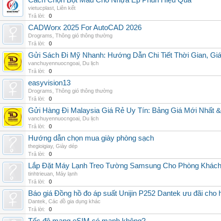
Cách Chọn Bột Màu Cho Nhựa Ép Phun Hiệu Quả
vietucplast
,
Liên kết
Trả lời:
0
CADWorx 2025 For AutoCAD 2026
Drograms
,
Thông gió thông thường
Trả lời:
0
Gửi Sách Đi Mỹ Nhanh: Hướng Dẫn Chi Tiết Thời Gian, G
vanchuyennuocngoai
,
Du lịch
Trả lời:
0
easyvision13
Drograms
,
Thông gió thông thường
Trả lời:
0
Gửi Hàng Đi Malaysia Giá Rẻ Uy Tín: Bảng Giá Mới Nhất 
vanchuyennuocngoai
,
Du lịch
Trả lời:
0
Hướng dẫn chọn mua giày phòng sạch
thegioigiay
,
Giày dép
Trả lời:
0
Lắp Đặt Máy Lạnh Treo Tường Samsung Cho Phòng Khác
tinhtrieuan
,
Máy lạnh
Trả lời:
0
Báo giá Đồng hồ đo áp suất Unijin P252 Dantek ưu đãi cho h
Dantek
,
Các đồ gia dụng khác
Trả lời:
0