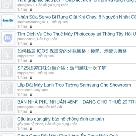
Tấm graphite siêu bền - Giúp tiết kiệm chi phí và tăng năng 
quanglan77
,
Các đồ gia dụng khác
Trả lời:
0
Nhận Sửa Servo Bị Rung Giật Khi Chạy, 8 Nguyên Nhân C
suathietbitudong3011
,
Thiết bị điện
Trả lời:
0
Tìm Dịch Vụ Cho Thuê Máy Photocopy tại Thông Tây Hội U
phuocaninfo
,
Các loại khác
Trả lời:
0
如何挑選 IQOS 保護套的外觀風格：極簡、潮流與商務
mqqrkzmrb
,
Thiết bị điện
Trả lời:
0
SP2S煙彈口味分類介紹：熱門風味一次了解
mqqrkzmrb
,
Thiết bị điện
Trả lời:
0
Lắp Đặt Máy Lạnh Treo Tường Samsung Cho Showroom
tinhtrieuan
,
Máy lạnh
Trả lời:
0
BÁN NHÀ PHÚ NHUẬN 48M² – ĐANG CHO THUÊ 20 TRIỆ
phuongchau
,
Mua bán nhà đất
Trả lời:
0
Cấu tạo của giày bảo hộ chống đinh an toàn
giày bảo hộ ziben
,
Các đồ gia dụng khác
Trả lời:
0