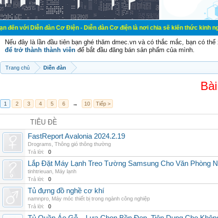
n đàn Cơ Điện - Diễn đàn Cơ điện là nơi chia sẽ kiến thức kinh nghiệm trong l
Nếu đây là lần đầu tiên bạn ghé thăm dmec.vn và có thắc mắc, bạn có th
để trở thành thành viên
để bắt đầu đăng bán sản phẩm của mình.
Trang chủ
Diễn đàn
Bài
1
2
3
4
5
6
→
10
Tiếp >
TIÊU ĐỀ
FastReport Avalonia 2024.2.19
Drograms
,
Thông gió thông thường
Trả lời:
0
Lắp Đặt Máy Lạnh Treo Tường Samsung Cho Văn Phòng 
tinhtrieuan
,
Máy lạnh
Trả lời:
0
Tủ đựng đồ nghề cơ khí
namnpro
,
Máy móc thiết bị trong ngành công nghiệp
Trả lời:
0