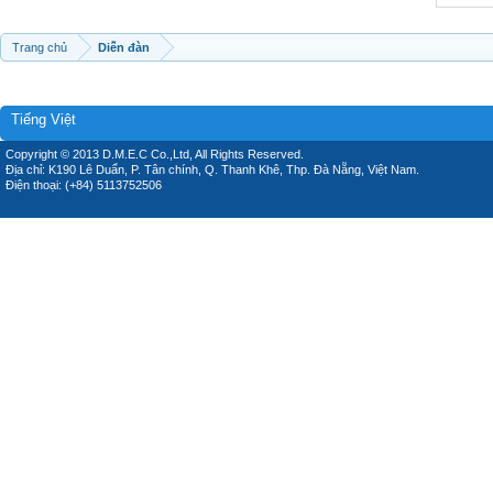
Trang chủ
Diễn đàn
Tiếng Việt
Copyright © 2013 D.M.E.C Co.,Ltd, All Rights Reserved.
Địa chỉ: K190 Lê Duẩn, P. Tân chính, Q. Thanh Khê, Thp. Đà Nẵng, Việt Nam.
Điện thoại: (+84) 5113752506