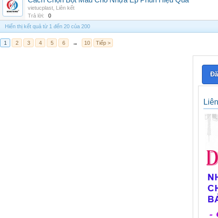
Cách Chọn Bột Màu Cho Nhựa Ép Phun Hiệu Quả
vietucplast
,
Liên kết
Trả lời:
0
Hiển thị kết quả từ 1 đến 20 của 200
1
2
3
4
5
6
→
10
Tiếp >
Đă
Liê