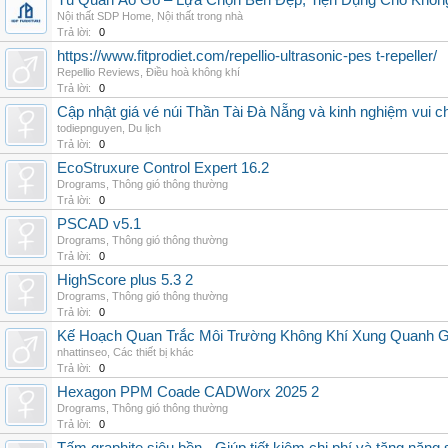
Tủ Quần Áo Gỗ – Lựa Chọn Bền Đẹp, Tiện Dụng Cho Khôn
Nội thất SDP Home
,
Nội thất trong nhà
Trả lời:
0
https://www.fitprodiet.com/repellio-ultrasonic-pes t-repeller/
Repellio Reviews
,
Điều hoà không khí
Trả lời:
0
Cập nhật giá vé núi Thần Tài Đà Nẵng và kinh nghiệm vui c
todiepnguyen
,
Du lịch
Trả lời:
0
EcoStruxure Control Expert 16.2
Drograms
,
Thông gió thông thường
Trả lời:
0
PSCAD v5.1
Drograms
,
Thông gió thông thường
Trả lời:
0
HighScore plus 5.3 2
Drograms
,
Thông gió thông thường
Trả lời:
0
Kế Hoạch Quan Trắc Môi Trường Không Khí Xung Quanh
nhattinseo
,
Các thiết bị khác
Trả lời:
0
Hexagon PPM Coade CADWorx 2025 2
Drograms
,
Thông gió thông thường
Trả lời:
0