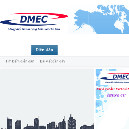
Trang chủ
Diễn đàn
Thành viên
Tìm kiếm diễn đàn
Bài viết gần đây