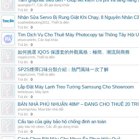
Tấm graphite siêu bền - Giúp tiết kiệm chi phí và tăng năng 
quanglan77
,
Các đồ gia dụng khác
Trả lời:
0
Nhận Sửa Servo Bị Rung Giật Khi Chạy, 8 Nguyên Nhân C
suathietbitudong3011
,
Thiết bị điện
Trả lời:
0
Tìm Dịch Vụ Cho Thuê Máy Photocopy tại Thông Tây Hội U
phuocaninfo
,
Các loại khác
Trả lời:
0
如何挑選 IQOS 保護套的外觀風格：極簡、潮流與商務
mqqrkzmrb
,
Thiết bị điện
Trả lời:
0
SP2S煙彈口味分類介紹：熱門風味一次了解
mqqrkzmrb
,
Thiết bị điện
Trả lời:
0
Lắp Đặt Máy Lạnh Treo Tường Samsung Cho Showroom
tinhtrieuan
,
Máy lạnh
Trả lời:
0
BÁN NHÀ PHÚ NHUẬN 48M² – ĐANG CHO THUÊ 20 TRIỆ
phuongchau
,
Mua bán nhà đất
Trả lời:
0
Cấu tạo của giày bảo hộ chống đinh an toàn
giày bảo hộ ziben
,
Các đồ gia dụng khác
Trả lời:
0