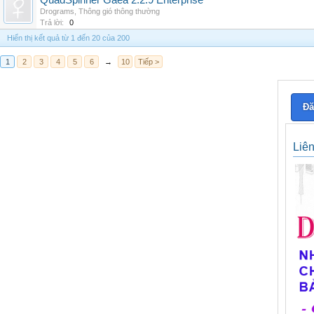
QuadSpinner Gaea 2.2.9 Enterprise
Drograms
,
Thông gió thông thường
Trả lời:
0
Hiển thị kết quả từ 1 đến 20 của 200
1
2
3
4
5
6
→
10
Tiếp >
Đă
Liê