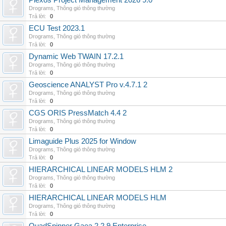
Plexos Project Management 2026 9.0
Drograms
,
Thông gió thông thường
Trả lời:
0
ECU Test 2023.1
Drograms
,
Thông gió thông thường
Trả lời:
0
Dynamic Web TWAIN 17.2.1
Drograms
,
Thông gió thông thường
Trả lời:
0
Geoscience ANALYST Pro v.4.7.1 2
Drograms
,
Thông gió thông thường
Trả lời:
0
CGS ORIS PressMatch 4.4 2
Drograms
,
Thông gió thông thường
Trả lời:
0
Limaguide Plus 2025 for Window
Drograms
,
Thông gió thông thường
Trả lời:
0
HIERARCHICAL LINEAR MODELS HLM 2
Drograms
,
Thông gió thông thường
Trả lời:
0
HIERARCHICAL LINEAR MODELS HLM
Drograms
,
Thông gió thông thường
Trả lời:
0