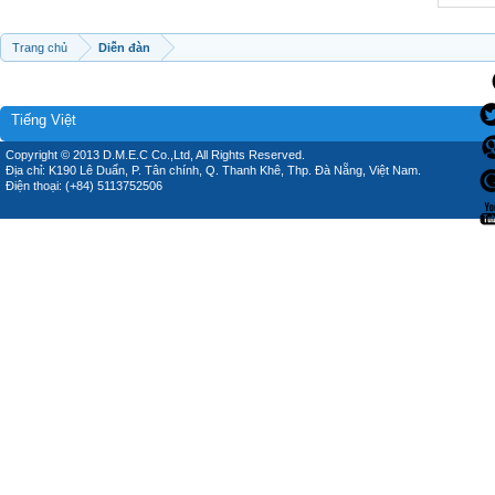
Trang chủ
Diễn đàn
Tiếng Việt
Copyright © 2013 D.M.E.C Co.,Ltd, All Rights Reserved.
Địa chỉ: K190 Lê Duẩn, P. Tân chính, Q. Thanh Khê, Thp. Đà Nẵng, Việt Nam.
Điện thoại: (+84) 5113752506