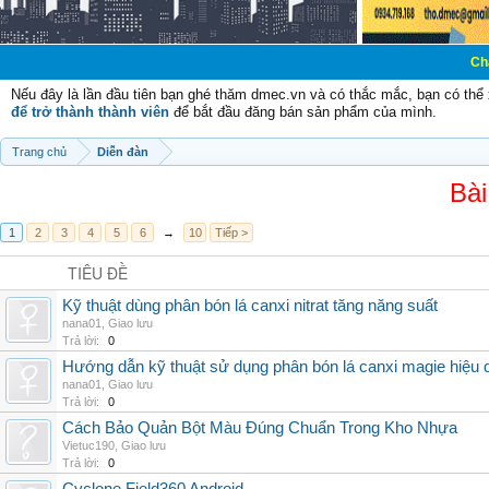
Chào mừng các 
Nếu đây là lần đầu tiên bạn ghé thăm dmec.vn và có thắc mắc, bạn có th
để trở thành thành viên
để bắt đầu đăng bán sản phẩm của mình.
Trang chủ
Diễn đàn
Bài
1
2
3
4
5
6
→
10
Tiếp >
TIÊU ĐỀ
Kỹ thuật dùng phân bón lá canxi nitrat tăng năng suất
nana01
,
Giao lưu
Trả lời:
0
Hướng dẫn kỹ thuật sử dụng phân bón lá canxi magie hiệu 
nana01
,
Giao lưu
Trả lời:
0
Cách Bảo Quản Bột Màu Đúng Chuẩn Trong Kho Nhựa
Vietuc190
,
Giao lưu
Trả lời:
0