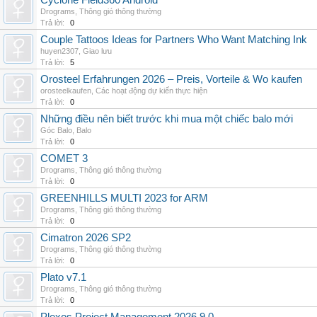
Cyclone Field360 Android
Drograms
,
Thông gió thông thường
Trả lời:
0
Couple Tattoos Ideas for Partners Who Want Matching Ink
huyen2307
,
Giao lưu
Trả lời:
5
Orosteel Erfahrungen 2026 – Preis, Vorteile & Wo kaufen
orosteelkaufen
,
Các hoạt động dự kiến thực hiện
Trả lời:
0
Những điều nên biết trước khi mua một chiếc balo mới
Góc Balo
,
Balo
Trả lời:
0
COMET 3
Drograms
,
Thông gió thông thường
Trả lời:
0
GREENHILLS MULTI 2023 for ARM
Drograms
,
Thông gió thông thường
Trả lời:
0
Cimatron 2026 SP2
Drograms
,
Thông gió thông thường
Trả lời:
0
Plato v7.1
Drograms
,
Thông gió thông thường
Trả lời:
0