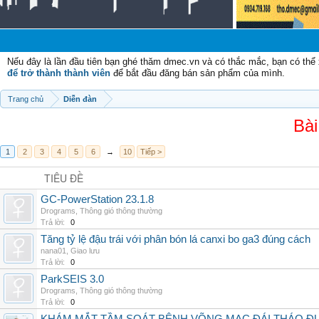
C
Nếu đây là lần đầu tiên bạn ghé thăm dmec.vn và có thắc mắc, bạn có th
để trở thành thành viên
để bắt đầu đăng bán sản phẩm của mình.
Trang chủ
Diễn đàn
Bài
1
2
3
4
5
6
→
10
Tiếp >
TIÊU ĐỀ
GC-PowerStation 23.1.8
Drograms
,
Thông gió thông thường
Trả lời:
0
Tăng tỷ lệ đậu trái với phân bón lá canxi bo ga3 đúng cách
nana01
,
Giao lưu
Trả lời:
0
ParkSEIS 3.0
Drograms
,
Thông gió thông thường
Trả lời:
0