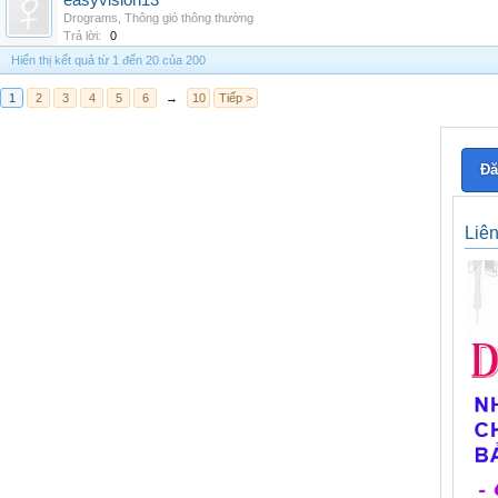
easyvision13
Drograms
,
Thông gió thông thường
Trả lời:
0
Hiển thị kết quả từ 1 đến 20 của 200
1
2
3
4
5
6
→
10
Tiếp >
Đă
Liê