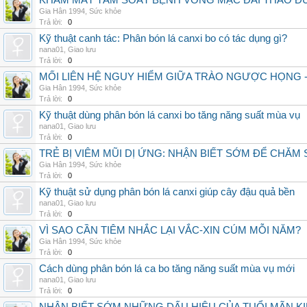
KHÁM MẮT TẦM SOÁT BỆNH VÕNG MẠC ĐÁI THÁO ĐƯ
Gia Hân 1994
,
Sức khỏe
Trả lời:
0
Kỹ thuật canh tác: Phân bón lá canxi bo có tác dụng gì?
nana01
,
Giao lưu
Trả lời:
0
MỐI LIÊN HỆ NGUY HIỂM GIỮA TRÀO NGƯỢC HỌNG 
Gia Hân 1994
,
Sức khỏe
Trả lời:
0
Kỹ thuật dùng phân bón lá canxi bo tăng năng suất mùa vụ
nana01
,
Giao lưu
Trả lời:
0
TRẺ BỊ VIÊM MŨI DỊ ỨNG: NHẬN BIẾT SỚM ĐỂ CHĂ
Gia Hân 1994
,
Sức khỏe
Trả lời:
0
Kỹ thuật sử dụng phân bón lá canxi giúp cây đậu quả bền
nana01
,
Giao lưu
Trả lời:
0
VÌ SAO CẦN TIÊM NHẮC LẠI VẮC-XIN CÚM MỖI NĂM?
Gia Hân 1994
,
Sức khỏe
Trả lời:
0
Cách dùng phân bón lá ca bo tăng năng suất mùa vụ mới
nana01
,
Giao lưu
Trả lời:
0