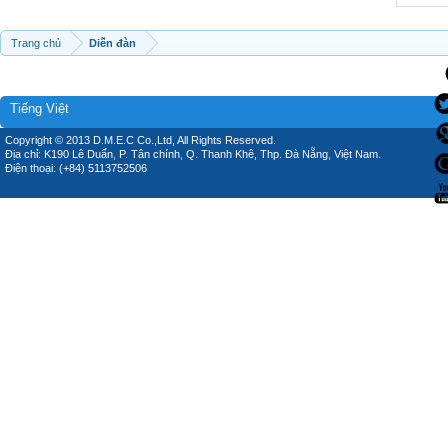
Trang chủ
Diễn đàn
Tiếng Việt
Copyright © 2013 D.M.E.C Co.,Ltd, All Rights Reserved.
Địa chỉ: K190 Lê Duẩn, P. Tân chính, Q. Thanh Khê, Thp. Đà Nẵng, Việt Nam.
Điện thoại: (+84) 5113752506