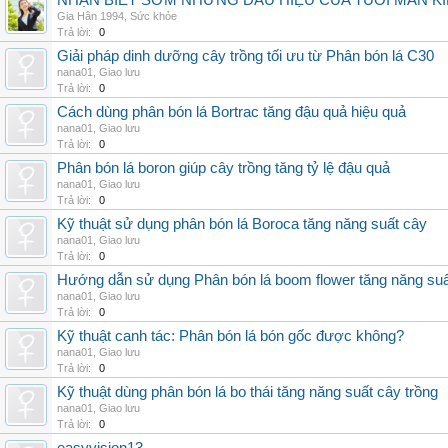
NHẬN BIẾT SỚM NHỮNG DẤU HIỆU CỦA TUỔI MÃN K
Gia Hân 1994
,
Sức khỏe
Trả lời:
0
Giải pháp dinh dưỡng cây trồng tối ưu từ Phân bón lá C30
nana01
,
Giao lưu
Trả lời:
0
Cách dùng phân bón lá Bortrac tăng đậu quả hiệu quả
nana01
,
Giao lưu
Trả lời:
0
Phân bón lá boron giúp cây trồng tăng tỷ lệ đậu quả
nana01
,
Giao lưu
Trả lời:
0
Kỹ thuật sử dụng phân bón lá Boroca tăng năng suất cây
nana01
,
Giao lưu
Trả lời:
0
Hướng dẫn sử dụng Phân bón lá boom flower tăng năng suấ
nana01
,
Giao lưu
Trả lời:
0
Kỹ thuật canh tác: Phân bón lá bón gốc được không?
nana01
,
Giao lưu
Trả lời:
0
Kỹ thuật dùng phân bón lá bo thái tăng năng suất cây trồng
nana01
,
Giao lưu
Trả lời:
0