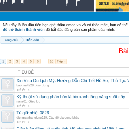
Chà
Nếu đây là lần đầu tiên bạn ghé thăm dmec.vn và có thắc mắc, bạn có th
để trở thành thành viên
để bắt đầu đăng bán sản phẩm của mình.
Trang chủ
Diễn đàn
Bài
1
2
3
4
5
6
→
10
Tiếp >
TIÊU ĐỀ
Xin Visa Du Lịch Mỹ: Hướng Dẫn Chi Tiết Hồ Sơ, Thủ Tục
baohan4228
,
Xây dựng
Trả lời:
0
Kỹ thuật sử dụng phân bón lá bio xanh tăng năng suất cây
nana01
,
Giao lưu
Trả lời:
0
Tủ giữ nhiệt 0826
dienmaythanglong229
,
Các đồ gia dụng khác
Trả lời:
0