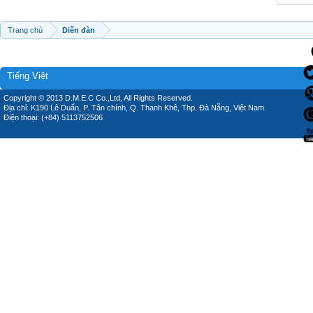
Trang chủ
Diễn đàn
Tiếng Việt
Copyright © 2013 D.M.E.C Co.,Ltd, All Rights Reserved.
Địa chỉ: K190 Lê Duẩn, P. Tân chính, Q. Thanh Khê, Thp. Đà Nẵng, Việt Nam.
Điện thoại: (+84) 5113752506