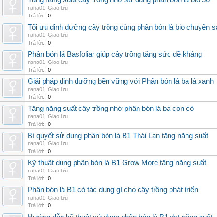
Tăng năng suất cây trồng nhờ sử dụng phân bón lá bio 36
nana01
,
Giao lưu
Trả lời:
0
Tối ưu dinh dưỡng cây trồng cùng phân bón lá bio chuyên s
nana01
,
Giao lưu
Trả lời:
0
Phân bón lá Basfoliar giúp cây trồng tăng sức đề kháng
nana01
,
Giao lưu
Trả lời:
0
Giải pháp dinh dưỡng bền vững với Phân bón lá ba lá xanh
nana01
,
Giao lưu
Trả lời:
0
Tăng năng suất cây trồng nhờ phân bón lá ba con cò
nana01
,
Giao lưu
Trả lời:
0
Bí quyết sử dụng phân bón lá B1 Thái Lan tăng năng suất
nana01
,
Giao lưu
Trả lời:
0
Kỹ thuật dùng phân bón lá B1 Grow More tăng năng suất
nana01
,
Giao lưu
Trả lời:
0
Phân bón lá B1 có tác dụng gì cho cây trồng phát triển
nana01
,
Giao lưu
Trả lời:
0