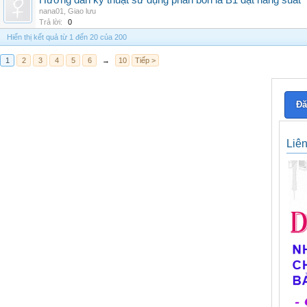
Hướng dẫn kỹ thuật sử dụng phân bón lá B1 đạt năng suất
nana01
,
Giao lưu
Trả lời:
0
Hiển thị kết quả từ 1 đến 20 của 200
1
2
3
4
5
6
→
10
Tiếp >
Đă
Liê