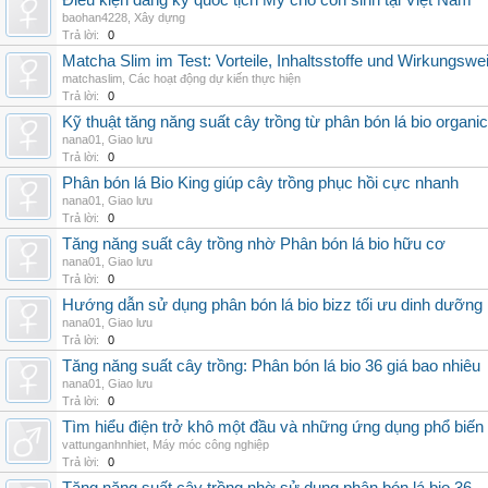
Điều kiện đăng ký quốc tịch Mỹ cho con sinh tại Việt Nam
baohan4228
,
Xây dựng
Trả lời:
0
Matcha Slim im Test: Vorteile, Inhaltsstoffe und Wirkungswe
matchaslim
,
Các hoạt động dự kiến thực hiện
Trả lời:
0
Kỹ thuật tăng năng suất cây trồng từ phân bón lá bio organic
nana01
,
Giao lưu
Trả lời:
0
Phân bón lá Bio King giúp cây trồng phục hồi cực nhanh
nana01
,
Giao lưu
Trả lời:
0
Tăng năng suất cây trồng nhờ Phân bón lá bio hữu cơ
nana01
,
Giao lưu
Trả lời:
0
Hướng dẫn sử dụng phân bón lá bio bizz tối ưu dinh dưỡng
nana01
,
Giao lưu
Trả lời:
0
Tăng năng suất cây trồng: Phân bón lá bio 36 giá bao nhiêu
nana01
,
Giao lưu
Trả lời:
0
Tìm hiểu điện trở khô một đầu và những ứng dụng phổ biến 
vattunganhnhiet
,
Máy móc công nghiệp
Trả lời:
0