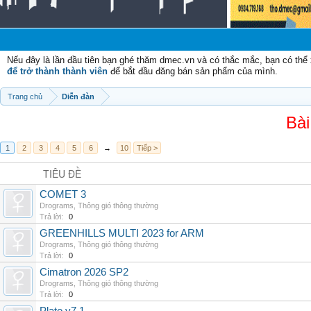
Nếu đây là lần đầu tiên bạn ghé thăm dmec.vn và có thắc mắc, bạn có th
để trở thành thành viên
để bắt đầu đăng bán sản phẩm của mình.
Trang chủ
Diễn đàn
Bài
1
2
3
4
5
6
→
10
Tiếp >
TIÊU ĐỀ
COMET 3
Drograms
,
Thông gió thông thường
Trả lời:
0
GREENHILLS MULTI 2023 for ARM
Drograms
,
Thông gió thông thường
Trả lời:
0
Cimatron 2026 SP2
Drograms
,
Thông gió thông thường
Trả lời:
0