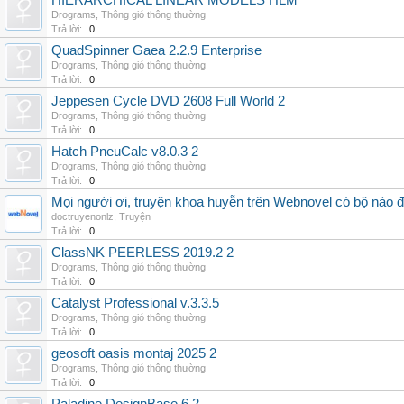
HIERARCHICAL LINEAR MODELS HLM
Drograms
,
Thông gió thông thường
Trả lời:
0
QuadSpinner Gaea 2.2.9 Enterprise
Drograms
,
Thông gió thông thường
Trả lời:
0
Jeppesen Cycle DVD 2608 Full World 2
Drograms
,
Thông gió thông thường
Trả lời:
0
Hatch PneuCalc v8.0.3 2
Drograms
,
Thông gió thông thường
Trả lời:
0
Mọi người ơi, truyện khoa huyễn trên Webnovel có bộ nào
doctruyenonlz
,
Truyện
Trả lời:
0
ClassNK PEERLESS 2019.2 2
Drograms
,
Thông gió thông thường
Trả lời:
0
Catalyst Professional v.3.3.5
Drograms
,
Thông gió thông thường
Trả lời:
0
geosoft oasis montaj 2025 2
Drograms
,
Thông gió thông thường
Trả lời:
0