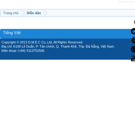
Trang chủ
Diễn đàn
Tiếng Việt
Copyright © 2013 D.M.E.C Co.,Ltd, All Rights Reserved.
Địa chỉ: K190 Lê Duẩn, P. Tân chính, Q. Thanh Khê, Thp. Đà Nẵng, Việt Nam.
Điện thoại: (+84) 5113752506