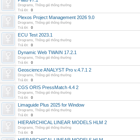
Plato v7.1
Drograms
,
Thông gió thông thường
Trả lời:
0
Plexos Project Management 2026 9.0
Drograms
,
Thông gió thông thường
Trả lời:
0
ECU Test 2023.1
Drograms
,
Thông gió thông thường
Trả lời:
0
Dynamic Web TWAIN 17.2.1
Drograms
,
Thông gió thông thường
Trả lời:
0
Geoscience ANALYST Pro v.4.7.1 2
Drograms
,
Thông gió thông thường
Trả lời:
0
CGS ORIS PressMatch 4.4 2
Drograms
,
Thông gió thông thường
Trả lời:
0
Limaguide Plus 2025 for Window
Drograms
,
Thông gió thông thường
Trả lời:
0
HIERARCHICAL LINEAR MODELS HLM 2
Drograms
,
Thông gió thông thường
Trả lời:
0