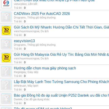
Cách Chọn Bột Màu Cho Nhựa Ép Phun Hiệu Quả
vietucplast
,
Liên kết
Trả lời:
0
CADWorx 2025 For AutoCAD 2026
Drograms
,
Thông gió thông thường
Trả lời:
0
Gửi Sách Đi Mỹ Nhanh: Hướng Dẫn Chi Tiết Thời Gian, G
vanchuyennuocngoai
,
Du lịch
Trả lời:
0
easyvision13
Drograms
,
Thông gió thông thường
Trả lời:
0
Gửi Hàng Đi Malaysia Giá Rẻ Uy Tín: Bảng Giá Mới Nhất 
vanchuyennuocngoai
,
Du lịch
Trả lời:
0
Hướng dẫn chọn mua giày phòng sạch
thegioigiay
,
Giày dép
Trả lời:
0
Lắp Đặt Máy Lạnh Treo Tường Samsung Cho Phòng Khác
tinhtrieuan
,
Máy lạnh
Trả lời:
0
Báo giá Đồng hồ đo áp suất Unijin P252 Dantek ưu đãi cho h
Dantek
,
Các đồ gia dụng khác
Trả lời:
0