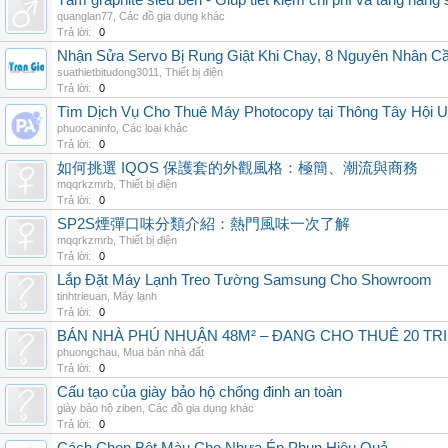
Tấm graphite siêu bền - Giúp tiết kiệm chi phí và tăng năng 
quanglan77
,
Các đồ gia dụng khác
Trả lời:
0
Nhận Sửa Servo Bị Rung Giật Khi Chạy, 8 Nguyên Nhân C
suathietbitudong3011
,
Thiết bị điện
Trả lời:
0
Tìm Dịch Vụ Cho Thuê Máy Photocopy tại Thông Tây Hội U
phuocaninfo
,
Các loại khác
Trả lời:
0
如何挑選 IQOS 保護套的外觀風格：極簡、潮流與商務
mqqrkzmrb
,
Thiết bị điện
Trả lời:
0
SP2S煙彈口味分類介紹：熱門風味一次了解
mqqrkzmrb
,
Thiết bị điện
Trả lời:
0
Lắp Đặt Máy Lạnh Treo Tường Samsung Cho Showroom
tinhtrieuan
,
Máy lạnh
Trả lời:
0
BÁN NHÀ PHÚ NHUẬN 48M² – ĐANG CHO THUÊ 20 TRIỆ
phuongchau
,
Mua bán nhà đất
Trả lời:
0
Cấu tạo của giày bảo hộ chống đinh an toàn
giày bảo hộ ziben
,
Các đồ gia dụng khác
Trả lời:
0