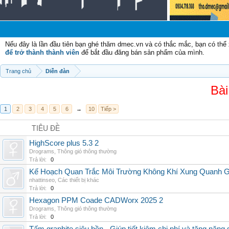
Nếu đây là lần đầu tiên bạn ghé thăm dmec.vn và có thắc mắc, bạn có th
để trở thành thành viên
để bắt đầu đăng bán sản phẩm của mình.
Trang chủ
Diễn đàn
Bài
1
2
3
4
5
6
→
10
Tiếp >
TIÊU ĐỀ
HighScore plus 5.3 2
Drograms
,
Thông gió thông thường
Trả lời:
0
Kế Hoạch Quan Trắc Môi Trường Không Khí Xung Quanh
nhattinseo
,
Các thiết bị khác
Trả lời:
0
Hexagon PPM Coade CADWorx 2025 2
Drograms
,
Thông gió thông thường
Trả lời:
0