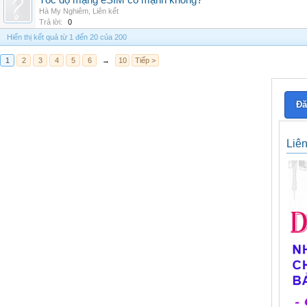
Tốc độ mạng eSIM có mạnh không?
Hà My Nghiêm
,
Liên kết
Trả lời:
0
Hiển thị kết quả từ 1 đến 20 của 200
1
2
3
4
5
6
→
10
Tiếp >
Đă
Liê