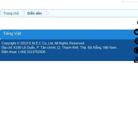
Trang chủ
Diễn đàn
Tiếng Việt
Copyright © 2013 D.M.E.C Co.,Ltd, All Rights Reserved.
Địa chỉ: K190 Lê Duẩn, P. Tân chính, Q. Thanh Khê, Thp. Đà Nẵng, Việt Nam.
Điện thoại: (+84) 5113752506