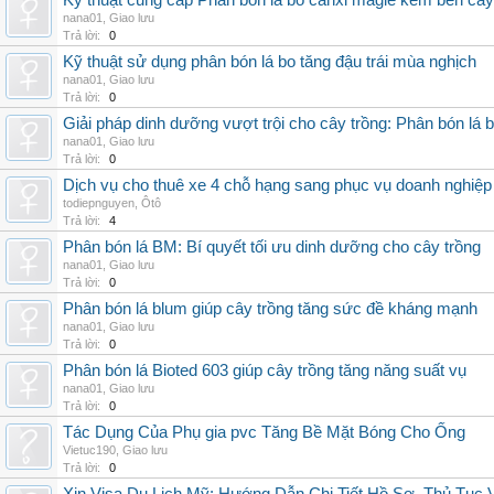
Kỹ thuật cung cấp Phân bón lá bo canxi magie kẽm bền cây
nana01
,
Giao lưu
Trả lời:
0
Kỹ thuật sử dụng phân bón lá bo tăng đậu trái mùa nghịch
nana01
,
Giao lưu
Trả lời:
0
Giải pháp dinh dưỡng vượt trội cho cây trồng: Phân bón lá 
nana01
,
Giao lưu
Trả lời:
0
Dịch vụ cho thuê xe 4 chỗ hạng sang phục vụ doanh nghiệ
todiepnguyen
,
Ôtô
Trả lời:
4
Phân bón lá BM: Bí quyết tối ưu dinh dưỡng cho cây trồng
nana01
,
Giao lưu
Trả lời:
0
Phân bón lá blum giúp cây trồng tăng sức đề kháng mạnh
nana01
,
Giao lưu
Trả lời:
0
Phân bón lá Bioted 603 giúp cây trồng tăng năng suất vụ
nana01
,
Giao lưu
Trả lời:
0
Tác Dụng Của Phụ gia pvc Tăng Bề Mặt Bóng Cho Ống
Vietuc190
,
Giao lưu
Trả lời:
0