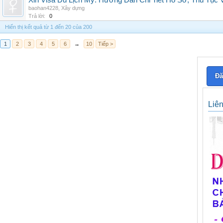
Xin Visa Du Lịch Mỹ: Hướng Dẫn Chi Tiết Hồ Sơ, Thủ Tục
baohan4228
,
Xây dựng
Trả lời:
0
Hiển thị kết quả từ 1 đến 20 của 200
1
2
3
4
5
6
→
10
Tiếp >
Đă
Liê