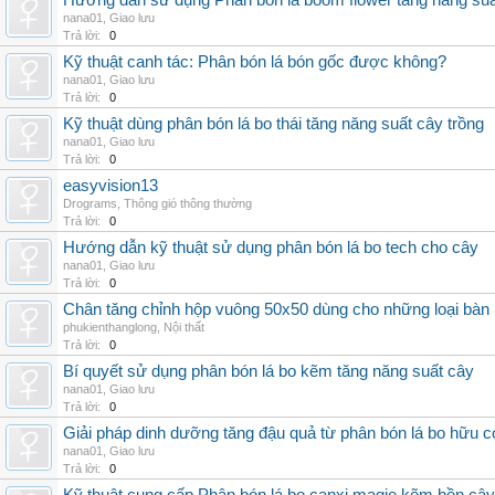
Hướng dẫn sử dụng Phân bón lá boom flower tăng năng suấ
nana01
,
Giao lưu
Trả lời:
0
Kỹ thuật canh tác: Phân bón lá bón gốc được không?
nana01
,
Giao lưu
Trả lời:
0
Kỹ thuật dùng phân bón lá bo thái tăng năng suất cây trồng
nana01
,
Giao lưu
Trả lời:
0
easyvision13
Drograms
,
Thông gió thông thường
Trả lời:
0
Hướng dẫn kỹ thuật sử dụng phân bón lá bo tech cho cây
nana01
,
Giao lưu
Trả lời:
0
Chân tăng chỉnh hộp vuông 50x50 dùng cho những loại bàn
phukienthanglong
,
Nội thất
Trả lời:
0
Bí quyết sử dụng phân bón lá bo kẽm tăng năng suất cây
nana01
,
Giao lưu
Trả lời:
0
Giải pháp dinh dưỡng tăng đậu quả từ phân bón lá bo hữu 
nana01
,
Giao lưu
Trả lời:
0