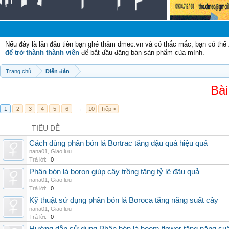
Chào m
Nếu đây là lần đầu tiên bạn ghé thăm dmec.vn và có thắc mắc, bạn có th
để trở thành thành viên
để bắt đầu đăng bán sản phẩm của mình.
Trang chủ
Diễn đàn
Bài
1
2
3
4
5
6
→
10
Tiếp >
TIÊU ĐỀ
Cách dùng phân bón lá Bortrac tăng đậu quả hiệu quả
nana01
,
Giao lưu
Trả lời:
0
Phân bón lá boron giúp cây trồng tăng tỷ lệ đậu quả
nana01
,
Giao lưu
Trả lời:
0
Kỹ thuật sử dụng phân bón lá Boroca tăng năng suất cây
nana01
,
Giao lưu
Trả lời:
0