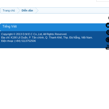
Trang chủ
Diễn đàn
Tiếng Việt
Copyright © 2013 D.M.E.C Co.,Ltd, All Rights Reserved.
Địa chỉ: K190 Lê Duẩn, P. Tân chính, Q. Thanh Khê, Thp. Đà Nẵng, Việt Nam.
Điện thoại: (+84) 5113752506