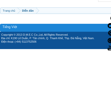
Trang chủ
Diễn đàn
Tiếng Việt
Copyright © 2013 D.M.E.C Co.,Ltd, All Rights Reserved.
Địa chỉ: K190 Lê Duẩn, P. Tân chính, Q. Thanh Khê, Thp. Đà Nẵng, Việt Nam.
Điện thoại: (+84) 5113752506