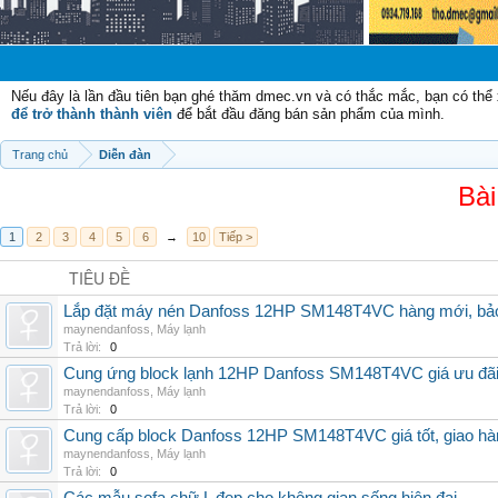
Chào mừng
Nếu đây là lần đầu tiên bạn ghé thăm dmec.vn và có thắc mắc, bạn có th
để trở thành thành viên
để bắt đầu đăng bán sản phẩm của mình.
Trang chủ
Diễn đàn
Bài
1
2
3
4
5
6
→
10
Tiếp >
TIÊU ĐỀ
Lắp đặt máy nén Danfoss 12HP SM148T4VC hàng mới, bảo 
maynendanfoss
,
Máy lạnh
Trả lời:
0
Cung ứng block lạnh 12HP Danfoss SM148T4VC giá ưu đãi, 
maynendanfoss
,
Máy lạnh
Trả lời:
0
Cung cấp block Danfoss 12HP SM148T4VC giá tốt, giao hàng
maynendanfoss
,
Máy lạnh
Trả lời:
0