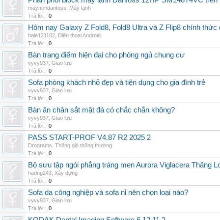
Phân phối block máy lạnh Danfoss 12HP SM148T4VC trên t
maynendanfoss
,
Máy lạnh
Trả lời:
0
Hôm nay Galaxy Z Fold8, Fold8 Ultra và Z Flip8 chính thức
hale121102
,
Điện thoại Android
Trả lời:
0
Bàn trang điểm hiện đại cho phòng ngủ chung cư
vyvy937
,
Giao lưu
Trả lời:
0
Sofa phòng khách nhỏ đẹp và tiện dụng cho gia đình trẻ
vyvy937
,
Giao lưu
Trả lời:
0
Bàn ăn chân sắt mặt đá có chắc chắn không?
vyvy937
,
Giao lưu
Trả lời:
0
PASS START-PROF V4.87 R2 2025 2
Drograms
,
Thông gió thông thường
Trả lời:
0
Bộ sưu tập ngói phẳng tráng men Aurora Viglacera Thăng L
hadng243
,
Xây dựng
Trả lời:
0
Sofa da công nghiệp và sofa nỉ nên chọn loại nào?
vyvy937
,
Giao lưu
Trả lời:
0