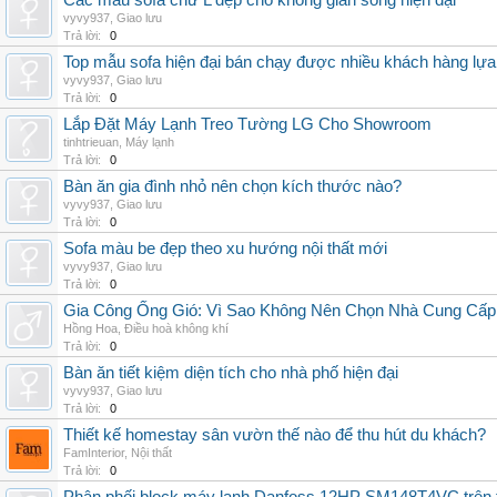
Các mẫu sofa chữ L đẹp cho không gian sống hiện đại
vyvy937
,
Giao lưu
Trả lời:
0
Top mẫu sofa hiện đại bán chạy được nhiều khách hàng lự
vyvy937
,
Giao lưu
Trả lời:
0
Lắp Đặt Máy Lạnh Treo Tường LG Cho Showroom
tinhtrieuan
,
Máy lạnh
Trả lời:
0
Bàn ăn gia đình nhỏ nên chọn kích thước nào?
vyvy937
,
Giao lưu
Trả lời:
0
Sofa màu be đẹp theo xu hướng nội thất mới
vyvy937
,
Giao lưu
Trả lời:
0
Gia Công Ống Gió: Vì Sao Không Nên Chọn Nhà Cung Cấp
Hồng Hoa
,
Điều hoà không khí
Trả lời:
0
Bàn ăn tiết kiệm diện tích cho nhà phố hiện đại
vyvy937
,
Giao lưu
Trả lời:
0
Thiết kế homestay sân vườn thế nào để thu hút du khách?
FamInterior
,
Nội thất
Trả lời:
0